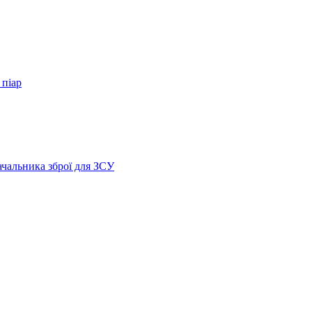
 піар
ачальника зброї для ЗСУ