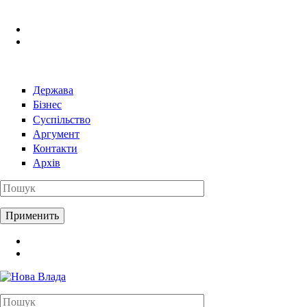
Перейти к основному содержанию
Держава
Бізнес
Суспільство
Аргумент
Контакти
Архів