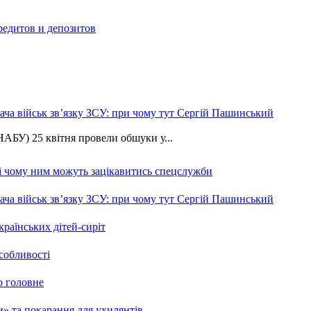
редитов и депозитов
ча військ зв’язку ЗСУ: при чому тут Сергій Пашинський
АБУ) 25 квітня провели обшуки у...
 і чому ним можуть зацікавитись спецслужби
ча військ зв’язку ЗСУ: при чому тут Сергій Пашинський
країнських дітей-сиріт
особливості
о головне
ми» та покарання для ухилянтів