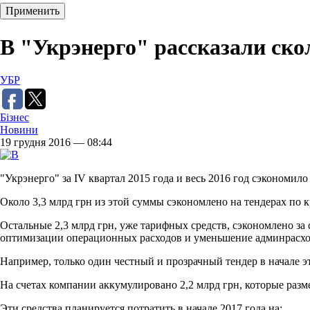
В "Укрэнерго" рассказали ско
УБР
Бізнес
Новини
19 грудня 2016 — 08:44
"Укрэнерго" за IV квартал 2015 года и весь 2016 год сэкономило 
Около 3,3 млрд грн из этой суммы сэкономлено на тендерах п
Остальные 2,3 млрд грн, уже тарифных средств, сэкономлено за
оптимизации операционных расходов и уменьшение админрасхо
Например, только один честный и прозрачный тендер в начале э
На счетах компании аккумулировано 2,2 млрд грн, которые раз
Эти средства планируется потратить в начале 2017 года на: