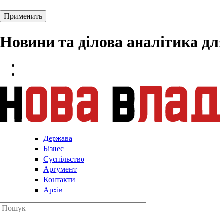
Новини та ділова аналітика д
Держава
Бізнес
Суспільство
Аргумент
Контакти
Архів