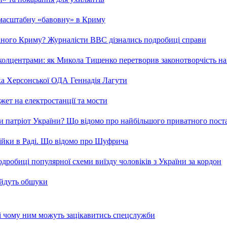
 масштабну «бавовну» в Криму
ваного Криму? Журналісти ВВС дізнались подробиці справи
та колцентрами: як Микола Тищенко перетворив законотворчість на
ка Херсонської ОДА Геннадія Лагути
ет на електростанції та мости
и патріот України? Що відомо про найбільшого приватного пост
бійки в Раді. Що відомо про Шуфрича
робиці популярної схеми виїзду чоловіків з України за кордон
 йдуть обшуки
 і чому ним можуть зацікавитись спецслужби