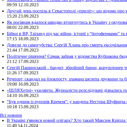
09:59
12.10.2023
Другий день поспіль в Севастополі «приліт»: що відомо про
15:20
23.09.2023
Як росіянам вдалося швидко вторгнутись в Україну з окупо
08:01
22.09.2023
Бійки в ВР, Таїланд під час війни, історії з “ботофермами” 
17:15
18.09.2023
Довели до самогубства: Сергій Хлань про смерть ексочільни
21:44
17.09.2023
Політичне рішення? Єрмак забрав у відомства Кубракова бюдж
21:12
17.09.2023
Сергій Пашинський - бандит, збройний барон, корупціонер ч
11:26
17.09.2023
Речпорт, скандал на блокпосту, зламана щелепа дружини та 
19:00
16.09.2023
«ШЛЯХетні» ухилянти. Журналісти-розслідувачі дізнались под
14:10
16.09.2023
“Був одним із рупорів Кремля”: у нардепа Нестора Шуфрича
10:18
15.09.2023
Всі новини
В Україні з'явився новий олігарх? Хто такий Максим Кріппа
11:49 14.11.2024