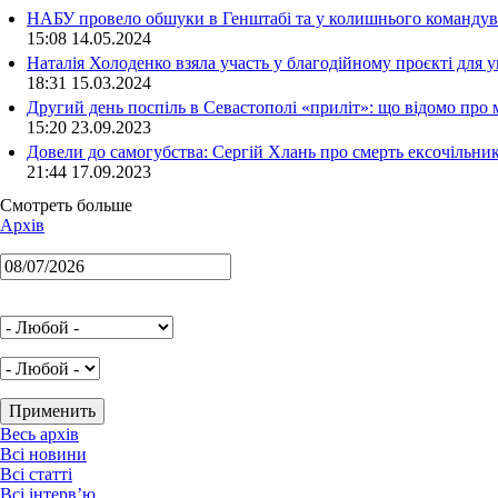
НАБУ провело обшуки в Генштабі та у колишнього командува
15:08 14.05.2024
Наталія Холоденко взяла участь у благодійному проєкті для у
18:31 15.03.2024
Другий день поспіль в Севастополі «приліт»: що відомо про
15:20 23.09.2023
Довели до самогубства: Сергій Хлань про смерть ексочільни
21:44 17.09.2023
Смотреть больше
Архів
Весь архів
Всі новини
Всі статті
Всі інтерв’ю