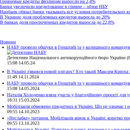
Гривневые кредиты физлицам выросли на 2,4%
Банки увеличили кредитование в гривне – обзор НБУ
Нацбанк обязал банки указывать все условия потребительских к
В Украине доля проблемных кредитов выросла до 20%
В банках доля просроченных кредитов выросла до 22,8%
Новини
НАБУ провело обшуки в Генштабі та у колишнього командува
Детективи Національного антикорупційного бюро України (Н
15:08
14.05.24
В Україні з'явився новий олігарх? Хто такий Максим Кріппа
11:49
14.11.2024
НАБУ провело обшуки в Генштабі та у колишнього командува
15:08
14.05.2024
Наталія Холоденко взяла участь у благодійному проєкті для у
18:31
15.03.2024
Мобілізація обмежено придатних в Україні. Що це означає і 
09:55
14.10.2023
«Неслабке» питання. Мобілізація жінок в Україні: коротко пр
09:55
13.10.2023
Мобілізація в Україні. Повістки в парку, відсрочка з «доказа