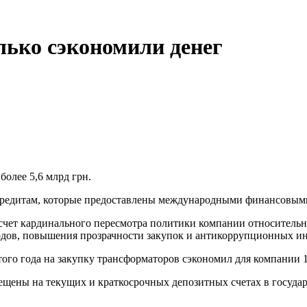
лько сэкономили денег
более 5,6 млрд грн.
о кредитам, которые предоставлены международными финансовым
 счет кардинального пересмотра политики компании относительн
дов, повышения прозрачности закупок и антикоррупционных и
того года на закупку трансформаторов сэкономил для компании 1
мещены на текущих и краткосрочных депозитных счетах в госуда