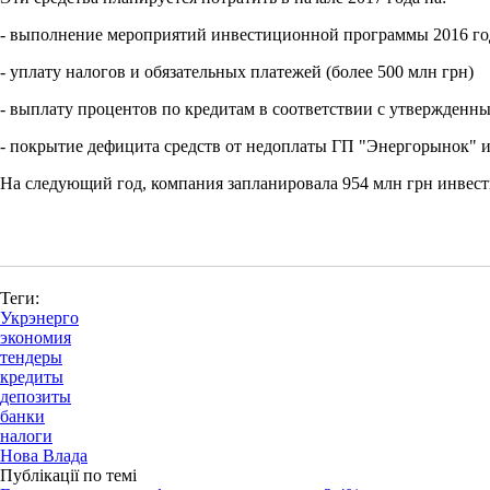
- выполнение мероприятий инвестиционной программы 2016 года,
- уплату налогов и обязательных платежей (более 500 млн грн)
- выплату процентов по кредитам в соответствии с утвержденн
- покрытие дефицита средств от недоплаты ГП "Энергорынок" и
На следующий год, компания запланировала 954 млн грн инвестиц
Теги:
Укрэнерго
экономия
тендеры
кредиты
депозиты
банки
налоги
Нова Влада
Публікації по темі