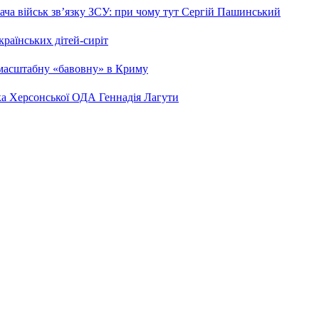
ча військ зв’язку ЗСУ: при чому тут Сергій Пашинський
країнських дітей-сиріт
 масштабну «бавовну» в Криму
ка Херсонської ОДА Геннадія Лагути