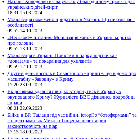
Наталія Холоденко взяла участь у благодійному проєкті для
українських дітей-сиріт
18:31
15.03.2024
Мобілізація обмежено придатних в Україні. Що це означає і
особливості
09:55
14.10.2023
«Неслабке» питання. Мобілізація жінок в Україні: коротко
про головне
09:55
13.10.2023
Мобілізація в Україні. Повістки в парку, відсрочка з
«доказами» та покарання для ухилянтів
09:59
12.10.2023
Другий день поспіль в Севастополі «приліт»: що відомо про
масштабну «бавовну» в Криму
15:20
23.09.2023
Як росіянам вдалося швидко вторгнутись в Україну з
окупованого Криму? Журналісти ВВС дізнались подробиці
справи
08:01
22.09.2023
Бійки в ВР, Таїланд під час війни, історії з “ботофермами” та
колцентрами: як Микола Тищенко перетворив
законотворчість на піар
17:15
18.09.2023
Довели до самогубства: Сергій Хлань про смерть