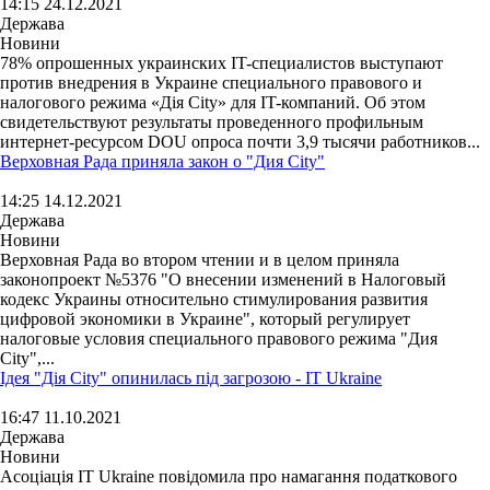
14:15 24.12.2021
Держава
Новини
78% опрошенных украинских IT-специалистов выступают
против внедрения в Украине специального правового и
налогового режима «Дія City» для IT-компаний. Об этом
свидетельствуют результаты проведенного профильным
интернет-ресурсом DOU опроса почти 3,9 тысячи работников...
Верховная Рада приняла закон о "Дия City"
14:25 14.12.2021
Держава
Новини
Верховная Рада во втором чтении и в целом приняла
законопроект №5376 "О внесении изменений в Налоговый
кодекс Украины относительно стимулирования развития
цифровой экономики в Украине", который регулирует
налоговые условия специального правового режима "Дия
City",...
Ідея "Дія City" опинилась під загрозою - ІТ Ukraine
16:47 11.10.2021
Держава
Новини
Асоціація ІТ Ukraine повідомила про намагання податкового