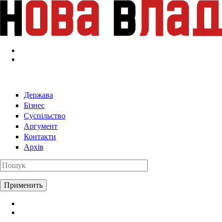
Перейти к основному содержанию
Держава
Бізнес
Суспільство
Аргумент
Контакти
Архів