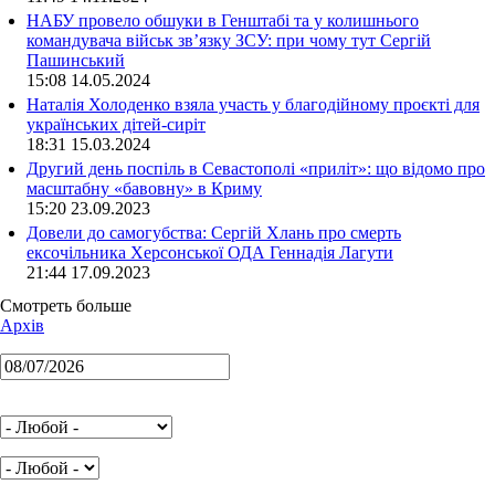
НАБУ провело обшуки в Генштабі та у колишнього
командувача військ зв’язку ЗСУ: при чому тут Сергій
Пашинський
15:08 14.05.2024
Наталія Холоденко взяла участь у благодійному проєкті для
українських дітей-сиріт
18:31 15.03.2024
Другий день поспіль в Севастополі «приліт»: що відомо про
масштабну «бавовну» в Криму
15:20 23.09.2023
Довели до самогубства: Сергій Хлань про смерть
ексочільника Херсонської ОДА Геннадія Лагути
21:44 17.09.2023
Смотреть больше
Архів