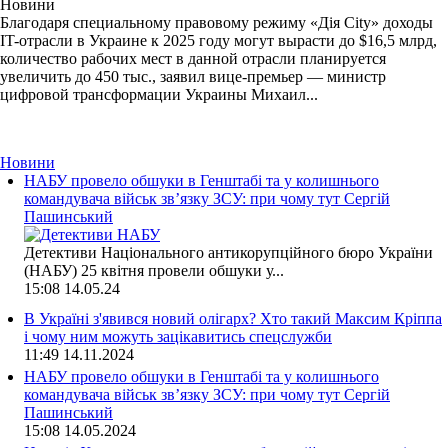
Новини
Благодаря специальному правовому режиму «Дія City» доходы
IT-отрасли в Украине к 2025 году могут вырасти до $16,5 млрд,
количество рабочих мест в данной отрасли планируется
увеличить до 450 тыс., заявил вице-премьер — министр
цифровой трансформации Украины Михаил...
Новини
НАБУ провело обшуки в Генштабі та у колишнього
командувача військ зв’язку ЗСУ: при чому тут Сергій
Пашинський
Детективи Національного антикорупційного бюро України
(НАБУ) 25 квітня провели обшуки у...
15:08
14.05.24
В Україні з'явився новий олігарх? Хто такий Максим Кріппа
і чому ним можуть зацікавитись спецслужби
11:49
14.11.2024
НАБУ провело обшуки в Генштабі та у колишнього
командувача військ зв’язку ЗСУ: при чому тут Сергій
Пашинський
15:08
14.05.2024