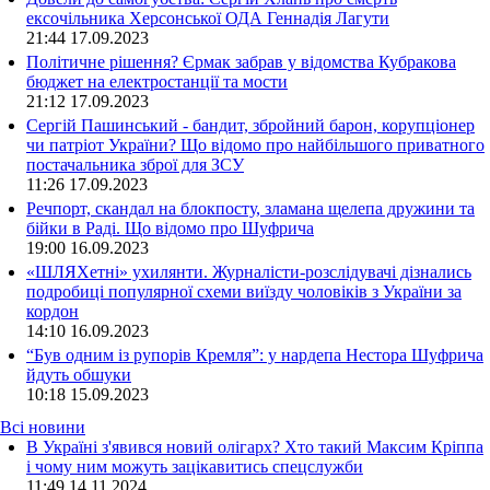
ексочільника Херсонської ОДА Геннадія Лагути
21:44
17.09.2023
Політичне рішення? Єрмак забрав у відомства Кубракова
бюджет на електростанції та мости
21:12
17.09.2023
Сергій Пашинський - бандит, збройний барон, корупціонер
чи патріот України? Що відомо про найбільшого приватного
постачальника зброї для ЗСУ
11:26
17.09.2023
Речпорт, скандал на блокпосту, зламана щелепа дружини та
бійки в Раді. Що відомо про Шуфрича
19:00
16.09.2023
«ШЛЯХетні» ухилянти. Журналісти-розслідувачі дізнались
подробиці популярної схеми виїзду чоловіків з України за
кордон
14:10
16.09.2023
“Був одним із рупорів Кремля”: у нардепа Нестора Шуфрича
йдуть обшуки
10:18
15.09.2023
Всі новини
В Україні з'явився новий олігарх? Хто такий Максим Кріппа
і чому ним можуть зацікавитись спецслужби
11:49 14.11.2024