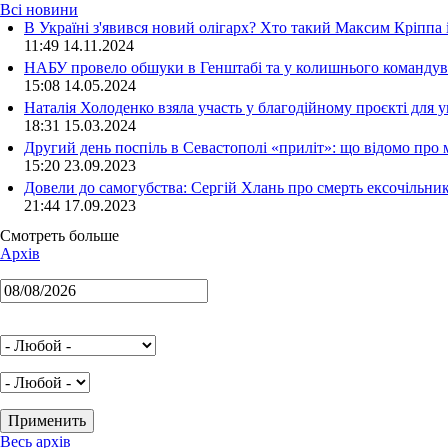
Всі новини
В Україні з'явився новий олігарх? Хто такий Максим Кріппа
11:49 14.11.2024
НАБУ провело обшуки в Генштабі та у колишнього командува
15:08 14.05.2024
Наталія Холоденко взяла участь у благодійному проєкті для у
18:31 15.03.2024
Другий день поспіль в Севастополі «приліт»: що відомо про
15:20 23.09.2023
Довели до самогубства: Сергій Хлань про смерть ексочільни
21:44 17.09.2023
Смотреть больше
Архів
Весь архів