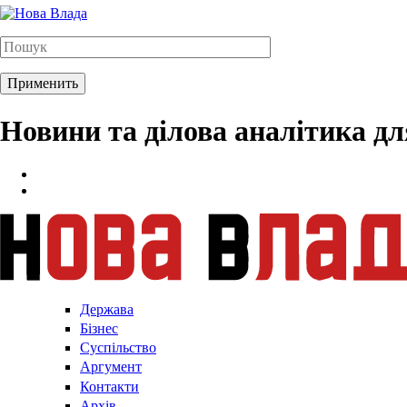
Новини та ділова аналітика д
Держава
Бізнес
Суспільство
Аргумент
Контакти
Архів