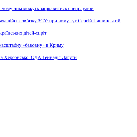
 і чому ним можуть зацікавитись спецслужби
ча військ зв’язку ЗСУ: при чому тут Сергій Пашинський
країнських дітей-сиріт
 масштабну «бавовну» в Криму
ка Херсонської ОДА Геннадія Лагути