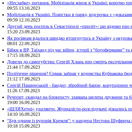
«Неслабке» питання. Мобілізація жінок в Україні: коротко пр
09:55
13.10.2023
Мобілізація в Україні. Повістки в парку, відсрочка з «доказа
09:59
12.10.2023
Другий день поспіль в Севастополі «приліт»: що відомо про
15:20
23.09.2023
Як росіянам вдалося швидко вторгнутись в Україну з окупо
08:01
22.09.2023
Бійки в ВР, Таїланд під час війни, історії з “ботофермами” 
17:15
18.09.2023
Довели до самогубства: Сергій Хлань про смерть ексочільни
21:44
17.09.2023
Політичне рішення? Єрмак забрав у відомства Кубракова бюдж
21:12
17.09.2023
Сергій Пашинський - бандит, збройний барон, корупціонер ч
11:26
17.09.2023
Речпорт, скандал на блокпосту, зламана щелепа дружини та 
19:00
16.09.2023
«ШЛЯХетні» ухилянти. Журналісти-розслідувачі дізнались под
14:10
16.09.2023
“Був одним із рупорів Кремля”: у нардепа Нестора Шуфрича
10:18
15.09.2023