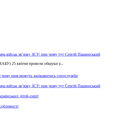
ча військ зв’язку ЗСУ: при чому тут Сергій Пашинський
АБУ) 25 квітня провели обшуки у...
 і чому ним можуть зацікавитись спецслужби
ча військ зв’язку ЗСУ: при чому тут Сергій Пашинський
країнських дітей-сиріт
особливості