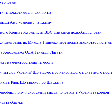
о головне
ми» та покарання для ухилянтів
 масштабну «бавовну» в Криму
ваного Криму? Журналісти ВВС дізнались подробиці справи
та колцентрами: як Микола Тищенко перетворив законотворчість на
ка Херсонської ОДА Геннадія Лагути
ет на електростанції та мости
и патріот України? Що відомо про найбільшого приватного пост
бійки в Раді. Що відомо про Шуфрича
робиці популярної схеми виїзду чоловіків з України за кордон
 йдуть обшуки