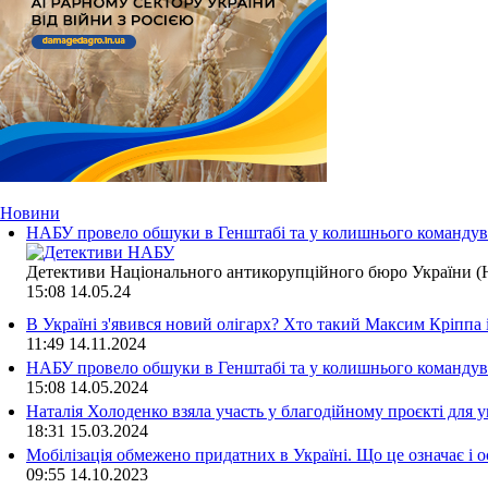
Новини
НАБУ провело обшуки в Генштабі та у колишнього командува
Детективи Національного антикорупційного бюро України (Н
15:08
14.05.24
В Україні з'явився новий олігарх? Хто такий Максим Кріппа
11:49
14.11.2024
НАБУ провело обшуки в Генштабі та у колишнього командува
15:08
14.05.2024
Наталія Холоденко взяла участь у благодійному проєкті для у
18:31
15.03.2024
Мобілізація обмежено придатних в Україні. Що це означає і 
09:55
14.10.2023