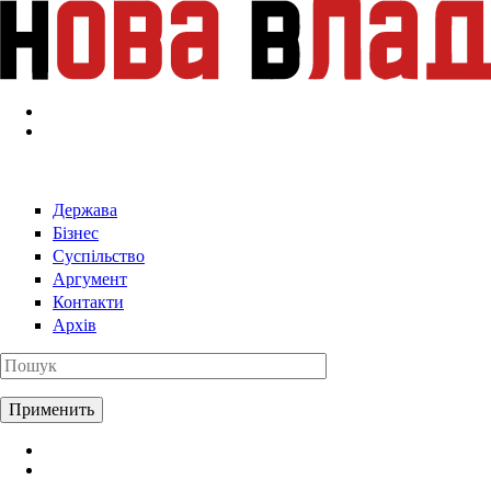
Перейти к основному содержанию
Держава
Бізнес
Суспільство
Аргумент
Контакти
Архів