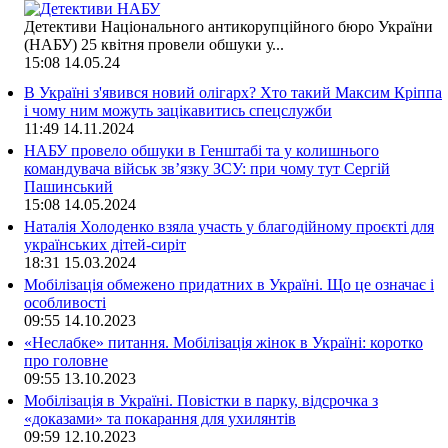
Детективи Національного антикорупційного бюро України
(НАБУ) 25 квітня провели обшуки у...
15:08
14.05.24
В Україні з'явився новий олігарх? Хто такий Максим Кріппа
і чому ним можуть зацікавитись спецслужби
11:49
14.11.2024
НАБУ провело обшуки в Генштабі та у колишнього
командувача військ зв’язку ЗСУ: при чому тут Сергій
Пашинський
15:08
14.05.2024
Наталія Холоденко взяла участь у благодійному проєкті для
українських дітей-сиріт
18:31
15.03.2024
Мобілізація обмежено придатних в Україні. Що це означає і
особливості
09:55
14.10.2023
«Неслабке» питання. Мобілізація жінок в Україні: коротко
про головне
09:55
13.10.2023
Мобілізація в Україні. Повістки в парку, відсрочка з
«доказами» та покарання для ухилянтів
09:59
12.10.2023