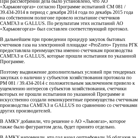
При рассмотрении дела было установлено, что АО
«Харьковгоргаз» согласно Программе испытаний СМ 081 /
39.434-2014 в период с декабря 2014 года по декабрь 2015 года
на собственном полигоне провело испытание счетчиков
САМГАЗ и GALLUS. По результатам этих испытаний АО
«Харьковгоргаз» был составлен соответствующий протокол.
В дальнейшем при проведении процедур закупок бытовых
счетчиков газа на электронной площадке «ProZorro» Группа РГК
предоставляла преимущества именно счетчикам производства
САМГАЗ и GALLUS, которые прошли испытания по указанной
Программе.
Поэтому выдвижение дополнительных условий при тендерных
закупках о наличии у субъектов хозяйствования протокола по
РМ 081 / 39.434-2014 с положительным заключением привело к
ущемлению интересов субъектов хозяйствования, счетчики
которых не прошли испытания по указанной Программе и
искусственно создали неконкурентные преимущества счетчикам
производства САМГАЗ и GALLUS по сравнению со счетчиками
других производителей.
В АМКУ добавили, что решение о АО «Львовгаз», которое
также было фигурантом дела, будет принято отдельно.
В АМКУ напомнили, что год назад оштрафовали 16 облгазов за