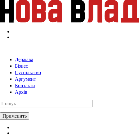
Перейти к основному содержанию
Держава
Бізнес
Суспільство
Аргумент
Контакти
Архів