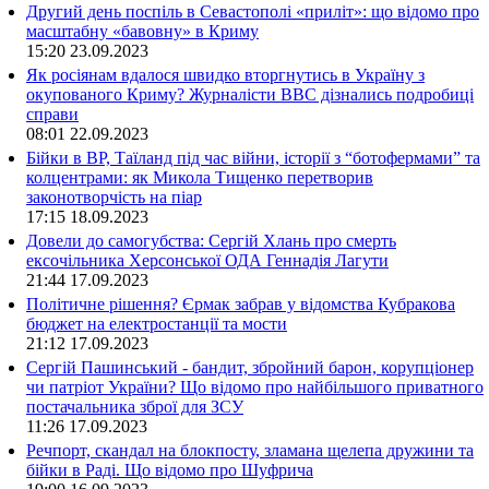
Другий день поспіль в Севастополі «приліт»: що відомо про
масштабну «бавовну» в Криму
15:20
23.09.2023
Як росіянам вдалося швидко вторгнутись в Україну з
окупованого Криму? Журналісти ВВС дізнались подробиці
справи
08:01
22.09.2023
Бійки в ВР, Таїланд під час війни, історії з “ботофермами” та
колцентрами: як Микола Тищенко перетворив
законотворчість на піар
17:15
18.09.2023
Довели до самогубства: Сергій Хлань про смерть
ексочільника Херсонської ОДА Геннадія Лагути
21:44
17.09.2023
Політичне рішення? Єрмак забрав у відомства Кубракова
бюджет на електростанції та мости
21:12
17.09.2023
Сергій Пашинський - бандит, збройний барон, корупціонер
чи патріот України? Що відомо про найбільшого приватного
постачальника зброї для ЗСУ
11:26
17.09.2023
Речпорт, скандал на блокпосту, зламана щелепа дружини та
бійки в Раді. Що відомо про Шуфрича