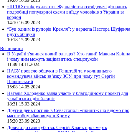
19:00
16.09.2023
«ШЛЯХетні» ухилянти. Журналісти-розслідувачі дізнались
подробиці популярної схеми виїзду чоловіків з України за
кордон
14:10
16.09.2023
“Був одним із рупорів Кремля”: у нардепа Нестора Шуфрича
йдуть обшуки
10:18
15.09.2023
Всі новини
В Україні з'явився новий олігарх? Хто такий Максим Кріппа
і чому ним можуть зацікавитись спецслужби
11:49 14.11.2024
НАБУ провело обшуки в Генштабі та у колишнього
командувача військ зв’язку ЗСУ: при чому тут Сергій
Пашинський
15:08 14.05.2024
Наталія Холоденко взяла участь у благодійному проєкті для
українських дітей-сиріт
18:31 15.03.2024
Другий день поспіль в Севастополі «приліт»: що відомо про
масштабну «бавовну» в Криму
15:20 23.09.2023
Довели до самогубства: Сергій Хлань про смерть