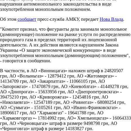
нарушения антимонопольного законодательства в виде
злоупотребления монопольным положением.
Об этом
сообщает
пресс-служба АМКУ, передает
Нова Влада
.
"Комитет признал, что фигуранты дела занимали монопольное
(доминирующее) положение на рынке услуги по распределению
природного газа в пределах территорий их лицензионной
деятельности. А их действия являются нарушением Закона
Украины «О защите экономической конкуренции» в виде
злоупотребления монопольным (доминирующим) положением",
- говорится в сообщении.
В частности, в АО «Винницагаз» наложен штраф в 24820507
грн, АО «Волыньгаз» - 12879412 грн, АО «Житомиргаз» -
14134709 грн, АО «Закарпатгаз» - 11066105 грн, АО
«Запорожгаз» - 17470879 грн, АО «Киевоблгаз» - 41449278 грн,
АО «Днипрогаз» - 15633956 грн, АО «Днепропетровскгаз» -
39475210 грн, АО «Криворожгаз» - 12454816 грн, АО
«Николаевгаз» - 12547189 грн, АО «Ривнегаз» - 68080254 грн,
АО «Сумыгаз» - 15105261 грн, АО «Ивано-Франковскгаз» -
18906617 грн, АО "Харьковгаз" - 19641788 грн, АО
«Харьковгоргаз »- 17814992 грн, АО« Хмельницкгаз» - 16064333
грн, АО «Черновцыгаз» штраф в размере 9498798 грн, АО
«Черниговгаз» штраф в размере 14183827 грн.