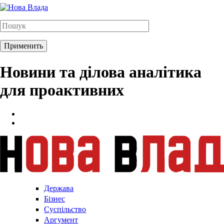
Новини та ділова аналітика
для проактивних
Держава
Бізнес
Суспільство
Аргумент