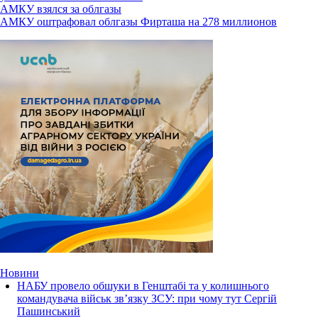
АМКУ взялся за облгазы
АМКУ оштрафовал облгазы Фирташа на 278 миллионов
Новини
НАБУ провело обшуки в Генштабі та у колишнього
командувача військ зв’язку ЗСУ: при чому тут Сергій
Пашинський