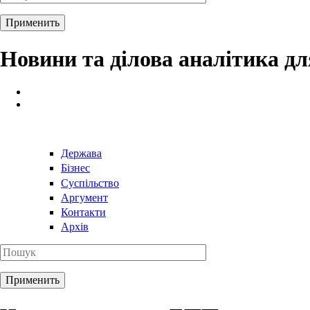
Новини та ділова аналітика д
Держава
Бізнес
Суспільство
Аргумент
Контакти
Архів