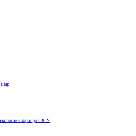
 піар
ачальника зброї для ЗСУ