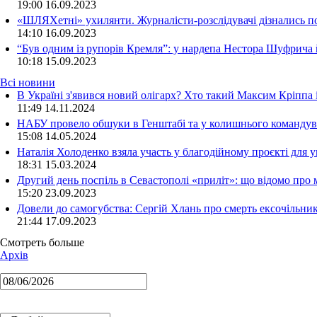
19:00
16.09.2023
«ШЛЯХетні» ухилянти. Журналісти-розслідувачі дізнались под
14:10
16.09.2023
“Був одним із рупорів Кремля”: у нардепа Нестора Шуфрича
10:18
15.09.2023
Всі новини
В Україні з'явився новий олігарх? Хто такий Максим Кріппа
11:49 14.11.2024
НАБУ провело обшуки в Генштабі та у колишнього командува
15:08 14.05.2024
Наталія Холоденко взяла участь у благодійному проєкті для у
18:31 15.03.2024
Другий день поспіль в Севастополі «приліт»: що відомо про
15:20 23.09.2023
Довели до самогубства: Сергій Хлань про смерть ексочільни
21:44 17.09.2023
Смотреть больше
Архів