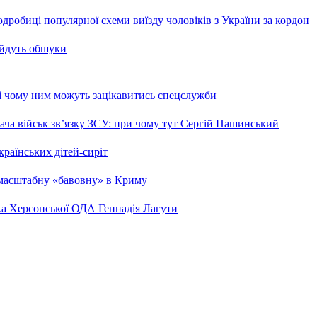
робиці популярної схеми виїзду чоловіків з України за кордон
 йдуть обшуки
 і чому ним можуть зацікавитись спецслужби
ча військ зв’язку ЗСУ: при чому тут Сергій Пашинський
країнських дітей-сиріт
 масштабну «бавовну» в Криму
ка Херсонської ОДА Геннадія Лагути