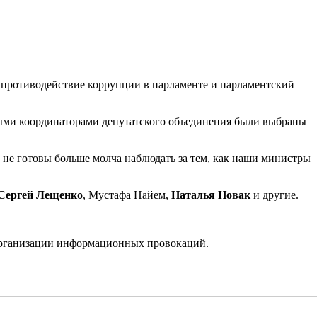
 противодействие коррупции в парламенте и парламентский
ными координаторами депутатского объединения были выбраны
 не готовы больше молча наблюдать за тем, как наши министры
Сергей Лещенко
, Мустафа Найем,
Наталья Новак
и другие.
рганизации информационных провокаций.