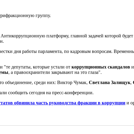
трифракционную группу.
Антикоррупционную платформу, главной задачей которой будет
н.
вестки дня работы парламента, по кадровым вопросам. Времен
и "те депутаты, которые устали от
коррупционных скандалов
и
хемы
, а правоохранители закрывают на это глаза".
то объединение, среди них: Виктор Чумак,
Светлана Залищук
,
ли сообщить сегодня на пресс-конференции.
утатов обвинила часть руководства фракции в коррупции
и о