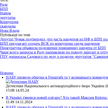
Теги:
Рада
БПП
Найем
депутаты
Коррупция
скандалы
Нова Влада
Публікації по темі
Депутат Чумак подтвердил, что часть нардепов из НФ и БПП по
БПП предлагает создать ВСК по коррупции среди нардепов
Прокуратура объявила подозрение помощнику нардепа от БПП
Чаще всего запросы в Раду направляли по поводу зарплат и отп
ГПУ допросила Садового по делу о подкупе депутатов "Самопо
Новини
НАБУ провело обшуки в Генштабі та у колишнього командува
Детективи Національного антикорупційного бюро України (Н
15:08
14.05.24
В Україні з'явився новий олігарх? Хто такий Максим Кріппа
11:49
14.11.2024
НАБУ провело обшуки в Генштабі та у колишнього командува