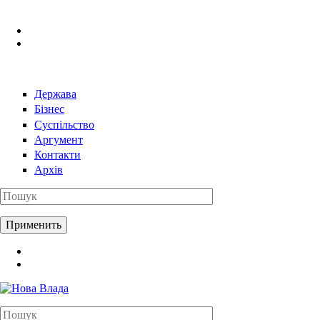
Перейти к основному содержанию
Держава
Бізнес
Суспільство
Аргумент
Контакти
Архів