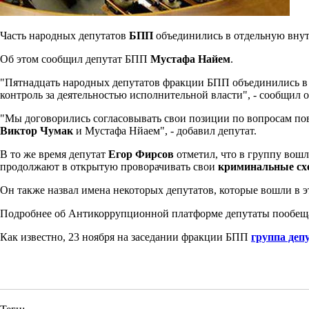
Часть народных депутатов
БПП
объединились в отдельную вну
Об этом сообщил депутат БПП
Мустафа Найем
.
"Пятнадцать народных депутатов фракции БПП объединились в 
контроль за деятельностью исполнительной власти", - сообщил о
"Мы договорились согласовывать свои позиции по вопросам по
Виктор Чумак
и Мустафа Нйаем", - добавил депутат.
В то же время депутат
Егор Фирсов
отметил, что в группу вошл
продолжают в открытую проворачивать свои
криминальные с
Он также назвал имена некоторых депутатов, которые вошли в э
Подробнее об Антикоррупционной платформе депутаты пообеща
Как известно, 23 ноября на заседании фракции БПП
группа деп