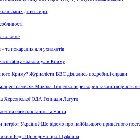
країнських дітей-сиріт
особливості
о головне
ми» та покарання для ухилянтів
 масштабну «бавовну» в Криму
ваного Криму? Журналісти ВВС дізнались подробиці справи
та колцентрами: як Микола Тищенко перетворив законотворчість на
ка Херсонської ОДА Геннадія Лагути
ет на електростанції та мости
и патріот України? Що відомо про найбільшого приватного пост
бійки в Раді. Що відомо про Шуфрича