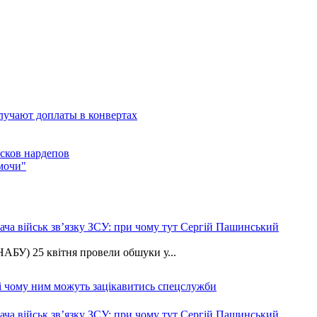
лучают доплаты в конвертах
усков нардепов
мочи"
ча військ зв’язку ЗСУ: при чому тут Сергій Пашинський
АБУ) 25 квітня провели обшуки у...
 і чому ним можуть зацікавитись спецслужби
ча військ зв’язку ЗСУ: при чому тут Сергій Пашинський