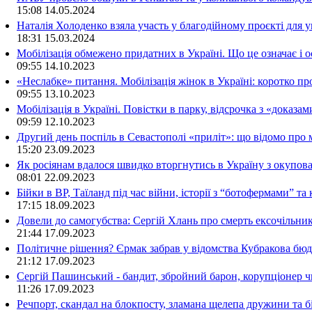
15:08
14.05.2024
Наталія Холоденко взяла участь у благодійному проєкті для у
18:31
15.03.2024
Мобілізація обмежено придатних в Україні. Що це означає і 
09:55
14.10.2023
«Неслабке» питання. Мобілізація жінок в Україні: коротко пр
09:55
13.10.2023
Мобілізація в Україні. Повістки в парку, відсрочка з «доказа
09:59
12.10.2023
Другий день поспіль в Севастополі «приліт»: що відомо про
15:20
23.09.2023
Як росіянам вдалося швидко вторгнутись в Україну з окупо
08:01
22.09.2023
Бійки в ВР, Таїланд під час війни, історії з “ботофермами” 
17:15
18.09.2023
Довели до самогубства: Сергій Хлань про смерть ексочільни
21:44
17.09.2023
Політичне рішення? Єрмак забрав у відомства Кубракова бюдж
21:12
17.09.2023
Сергій Пашинський - бандит, збройний барон, корупціонер ч
11:26
17.09.2023
Речпорт, скандал на блокпосту, зламана щелепа дружини та 