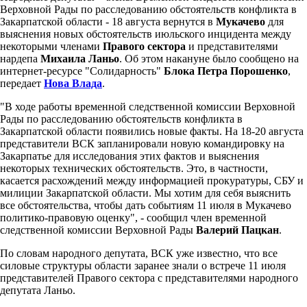
Верховной Рады по расследованию обстоятельств конфликта в
Закарпатской области - 18 августа вернутся в
Мукачево
для
выяснения новых обстоятельств июльского инцидента между
некоторыми членами
Правого сектора
и представителями
нардепа
Михаила Ланьо
. Об этом накануне было сообщено на
интернет-ресурсе "Солидарность"
Блока Петра Порошенко
,
передает
Нова Влада
.
"В ходе работы временной следственной комиссии Верховной
Рады по расследованию обстоятельств конфликта в
Закарпатской области появились новые факты. На 18-20 августа
представители ВСК запланировали новую командировку на
Закарпатье для исследования этих фактов и выяснения
некоторых технических обстоятельств. Это, в частности,
касается расхождений между информацией прокуратуры, СБУ и
милиции Закарпатской области. Мы хотим для себя выяснить
все обстоятельства, чтобы дать событиям 11 июля в Мукачево
политико-правовую оценку", - сообщил член временной
следственной комиссии Верховной Рады
Валерий Пацкан
.
По словам народного депутата, ВСК уже известно, что все
силовые структуры области заранее знали о встрече 11 июля
представителей Правого сектора с представителями народного
депутата Ланьо.