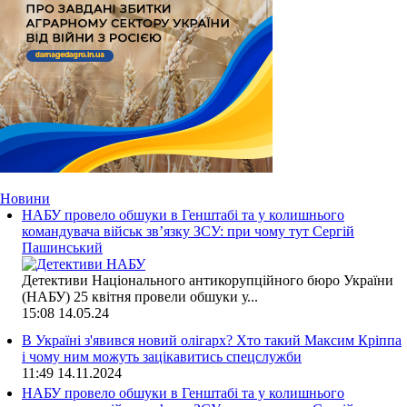
Новини
НАБУ провело обшуки в Генштабі та у колишнього
командувача військ зв’язку ЗСУ: при чому тут Сергій
Пашинський
Детективи Національного антикорупційного бюро України
(НАБУ) 25 квітня провели обшуки у...
15:08
14.05.24
В Україні з'явився новий олігарх? Хто такий Максим Кріппа
і чому ним можуть зацікавитись спецслужби
11:49
14.11.2024
НАБУ провело обшуки в Генштабі та у колишнього