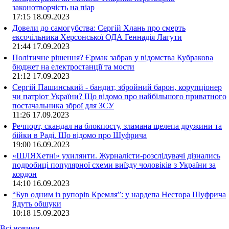
законотворчість на піар
17:15
18.09.2023
Довели до самогубства: Сергій Хлань про смерть
ексочільника Херсонської ОДА Геннадія Лагути
21:44
17.09.2023
Політичне рішення? Єрмак забрав у відомства Кубракова
бюджет на електростанції та мости
21:12
17.09.2023
Сергій Пашинський - бандит, збройний барон, корупціонер
чи патріот України? Що відомо про найбільшого приватного
постачальника зброї для ЗСУ
11:26
17.09.2023
Речпорт, скандал на блокпосту, зламана щелепа дружини та
бійки в Раді. Що відомо про Шуфрича
19:00
16.09.2023
«ШЛЯХетні» ухилянти. Журналісти-розслідувачі дізнались
подробиці популярної схеми виїзду чоловіків з України за
кордон
14:10
16.09.2023
“Був одним із рупорів Кремля”: у нардепа Нестора Шуфрича
йдуть обшуки
10:18
15.09.2023
Всі новини