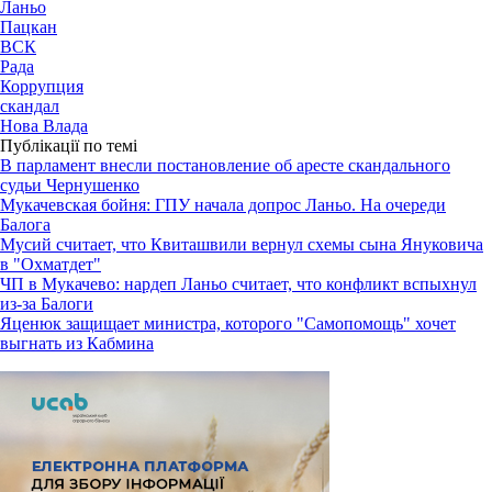
Ланьо
Пацкан
ВСК
Рада
Коррупция
скандал
Нова Влада
Публікації по темі
В парламент внесли постановление об аресте скандального
судьи Чернушенко
Мукачевская бойня: ГПУ начала допрос Ланьо. На очереди
Балога
Мусий считает, что Квиташвили вернул схемы сына Януковича
в "Охматдет"
ЧП в Мукачево: нардеп Ланьо считает, что конфликт вспыхнул
из-за Балоги
Яценюк защищает министра, которого "Самопомощь" хочет
выгнать из Кабмина