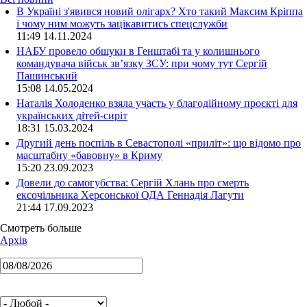
В Україні з'явився новий олігарх? Хто такий Максим Кріппа
і чому ним можуть зацікавитись спецслужби
11:49 14.11.2024
НАБУ провело обшуки в Генштабі та у колишнього
командувача військ зв’язку ЗСУ: при чому тут Сергій
Пашинський
15:08 14.05.2024
Наталія Холоденко взяла участь у благодійному проєкті для
українських дітей-сиріт
18:31 15.03.2024
Другий день поспіль в Севастополі «приліт»: що відомо про
масштабну «бавовну» в Криму
15:20 23.09.2023
Довели до самогубства: Сергій Хлань про смерть
ексочільника Херсонської ОДА Геннадія Лагути
21:44 17.09.2023
Смотреть больше
Архів