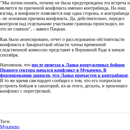
"Мы хотим понять, почему не была предупреждена эта встреча и
является ли причиной конфликта именно контрабанда. На наш
взгляд, в конфликте появляется еще одна сторона, и контрабанда
- не основная причина конфликта. Да, действительно, передел
контроля над отдельными участками границы происходил, но
это не главное", - заявил Пацкан.
Как было анонсировано, отчет о расследовании обстоятельств
конфликта в Закарпатской области члены временной
следственной комиссии представят в Верховной Раде в начале
сентября.
Напомним, что
после приезда к Ланьо вооруженных бойцов
Правого сектора начался конфликт в Мукачево. В
формировании заявили, что Ланьо причастен к контрабанде
.
В то же время сам нардеп сообщил о том, что его попросили
устроить бойцов в санаторий, из-за этого, дескать, и произошел
конфликт с перестрелкой.
Теги:
Мукачево