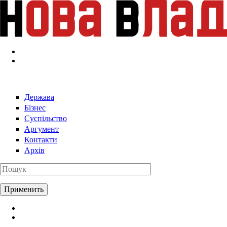
Перейти к основному содержанию
Держава
Бізнес
Суспільство
Аргумент
Контакти
Архів