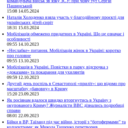
командувача військ зв’язку ЗСУ: при чому тут Сергій
Пашинський
15:08
14.05.2024
Наталія Холоденко взяла участь у благодійному проєкті для
українських дітей-сиріт
18:31
15.03.2024
Мобілізація обмежено придатних в Україні. Що це означає і
особливості
09:55
14.10.2023
«Неслабке» питання. Мобілізація жінок в Україні: коротко
про головне
09:55
13.10.2023
Мобілізація в Україні. Повістки в парку, відсрочка з
«доказами» та покарання для ухилянтів
09:59
12.10.2023
Другий день поспіль в Севастополі «приліт»: що відомо про
масштабну «бавовну» в Криму
15:20
23.09.2023
Як росіянам вдалося швидко вторгнутись в Україну з
окупованого Криму? Журналісти ВВС дізнались подробиці
справи
08:01
22.09.2023
Бійки в ВР, Таїланд під час війни, історії з “ботофермами” та
колцентрами: як Микола Тищенко перетворив