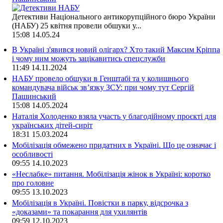
Детективи Національного антикорупційного бюро України
(НАБУ) 25 квітня провели обшуки у...
15:08
14.05.24
В Україні з'явився новий олігарх? Хто такий Максим Кріппа
і чому ним можуть зацікавитись спецслужби
11:49
14.11.2024
НАБУ провело обшуки в Генштабі та у колишнього
командувача військ зв’язку ЗСУ: при чому тут Сергій
Пашинський
15:08
14.05.2024
Наталія Холоденко взяла участь у благодійному проєкті для
українських дітей-сиріт
18:31
15.03.2024
Мобілізація обмежено придатних в Україні. Що це означає і
особливості
09:55
14.10.2023
«Неслабке» питання. Мобілізація жінок в Україні: коротко
про головне
09:55
13.10.2023
Мобілізація в Україні. Повістки в парку, відсрочка з
«доказами» та покарання для ухилянтів
09:59
12.10.2023