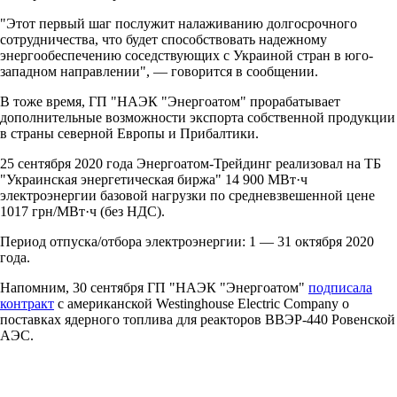
"Этот первый шаг послужит налаживанию долгосрочного
сотрудничества, что будет способствовать надежному
энергообеспечению соседствующих с Украиной стран в юго-
западном направлении", — говорится в сообщении.
В тоже время, ГП "НАЭК "Энергоатом" прорабатывает
дополнительные возможности экспорта собственной продукции
в страны северной Европы и Прибалтики.
25 сентября 2020 года Энергоатом-Трейдинг реализовал на ТБ
"Украинская энергетическая биржа" 14 900 МВт·ч
электроэнергии базовой нагрузки по средневзвешенной цене
1017 грн/МВт·ч (без НДС).
Период отпуска/отбора электроэнергии: 1 — 31 октября 2020
года.
Напомним, 30 сентября ГП "НАЭК "Энергоатом"
подписала
контракт
с американской Westinghouse Electric Company о
поставках ядерного топлива для реакторов ВВЭР-440 Ровенской
АЭС.