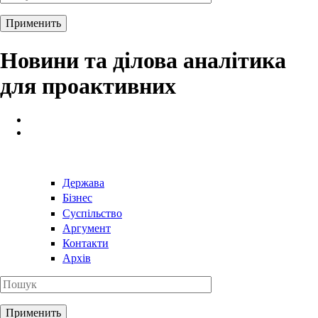
Новини та ділова аналітика
для проактивних
Держава
Бізнес
Суспільство
Аргумент
Контакти
Архів