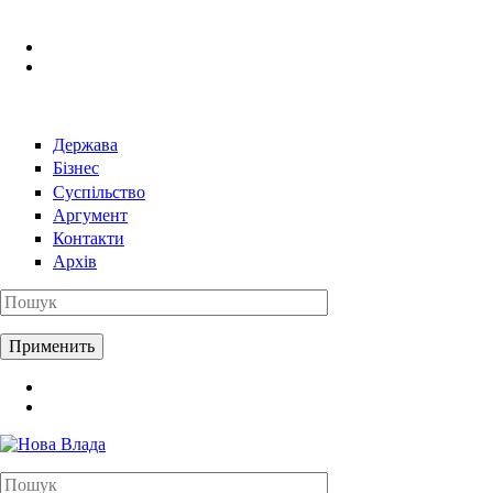
Перейти к основному содержанию
Держава
Бізнес
Суспільство
Аргумент
Контакти
Архів