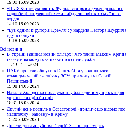
19:00
16.09.2023
«ШЛЯХетні» ухилянти. Журналісти-розслідувачі дізнались
подробиці популярної схеми виїзду чоловіків з України за
кордон
14:10
16.09.2023
“Був одним із рупорів Кремля”: у нардепа Нестора Шуфрича
йдуть обшуки
10:18
15.09.2023
Всі новини
В Україні з'явився новий олігарх? Хто такий Максим Кріппа
і чому ним можуть зацікавитись спецслужби
11:49 14.11.2024
НАБУ провело обшуки в Генштабі та у колишнього
командувача військ зв’язку ЗСУ: при чому тут Сергій
Пашинський
15:08 14.05.2024
Наталія Холоденко взяла участь у благодійному проєкті для
українських дітей-сиріт
18:31 15.03.2024
Другий день поспіль в Севастополі «приліт»: що відомо про
масштабну «бавовну» в Криму
15:20 23.09.2023
Довели до самогубства: Сергій Хлань про смерть