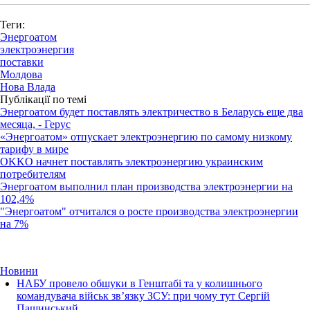
Теги:
Энергоатом
электроэнергия
поставки
Молдова
Нова Влада
Публікації по темі
Энергоатом будет поставлять электричество в Беларусь еще два
месяца, - Герус
«Энергоатом» отпускает электроэнергию по самому низкому
тарифу в мире
OKKO начнет поставлять электроэнергию украинским
потребителям
Энергоатом выполнил план производства электроэнергии на
102,4%
"Энергоатом" отчитался о росте производства электроэнергии
на 7%
Новини
НАБУ провело обшуки в Генштабі та у колишнього
командувача військ зв’язку ЗСУ: при чому тут Сергій
Пашинський