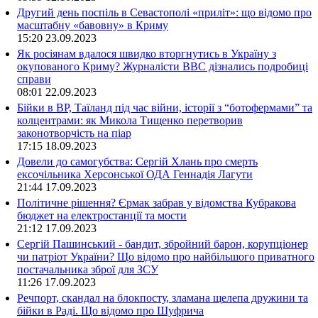
Другий день поспіль в Севастополі «приліт»: що відомо про
масштабну «бавовну» в Криму
15:20
23.09.2023
Як росіянам вдалося швидко вторгнутись в Україну з
окупованого Криму? Журналісти ВВС дізнались подробиці
справи
08:01
22.09.2023
Бійки в ВР, Таїланд під час війни, історії з “ботофермами” та
колцентрами: як Микола Тищенко перетворив
законотворчість на піар
17:15
18.09.2023
Довели до самогубства: Сергій Хлань про смерть
ексочільника Херсонської ОДА Геннадія Лагути
21:44
17.09.2023
Політичне рішення? Єрмак забрав у відомства Кубракова
бюджет на електростанції та мости
21:12
17.09.2023
Сергій Пашинський - бандит, збройний барон, корупціонер
чи патріот України? Що відомо про найбільшого приватного
постачальника зброї для ЗСУ
11:26
17.09.2023
Речпорт, скандал на блокпосту, зламана щелепа дружини та
бійки в Раді. Що відомо про Шуфрича