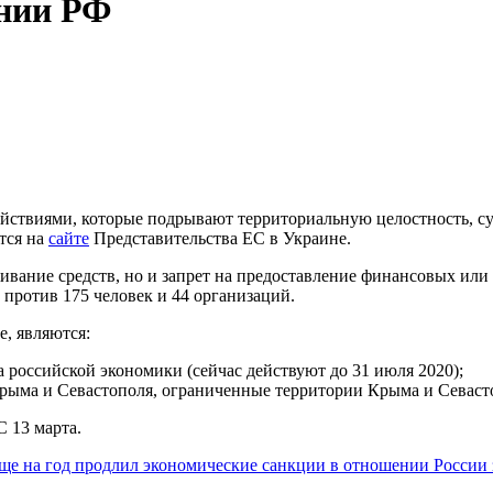
ении РФ
ействиями, которые подрывают территориальную целостность, су
тся на
сайте
Представительства ЕС в Украине.
вание средств, но и запрет на предоставление финансовых или 
против 175 человек и 44 организаций.
е, являются:
 российской экономики (сейчас действуют до 31 июля 2020);
рыма и Севастополя, ограниченные территории Крыма и Севастоп
 13 марта.
ще на год продлил экономические санкции в отношении России 