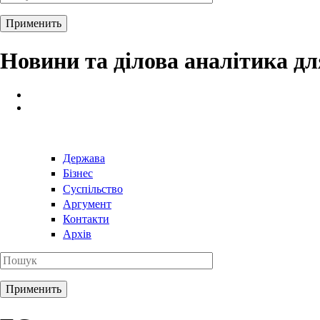
Новини та ділова аналітика д
Держава
Бізнес
Суспільство
Аргумент
Контакти
Архів