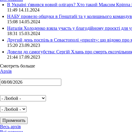
В Україні з'явився новий олігарх? Хто такий Максим Кріппа
11:49 14.11.2024
НАБУ провело обшуки в Генштабі та у колишнього командува
15:08 14.05.2024
Наталія Холоденко взяла участь у благодійному проєкті для у
18:31 15.03.2024
Другий день поспіль в Севастополі «приліт»: що відомо про
15:20 23.09.2023
Довели до самогубства: Сергій Хлань про смерть ексочільни
21:44 17.09.2023
Смотреть больше
Архів
Весь архів
Всі новини