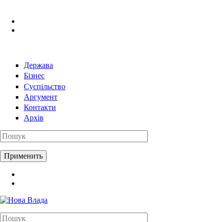
Перейти к основному содержанию
Держава
Бізнес
Суспільство
Аргумент
Контакти
Архів