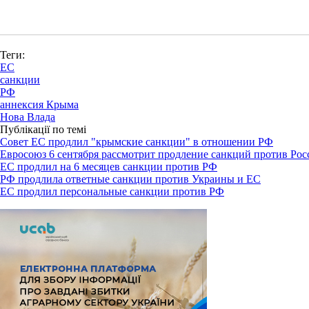
Теги:
ЕС
санкции
РФ
аннексия Крыма
Нова Влада
Публікації по темі
Совет ЕС продлил "крымские санкции" в отношении РФ
Евросоюз 6 сентября рассмотрит продление санкций против Ро
ЕС продлил на 6 месяцев санкции против РФ
РФ продлила ответные санкции против Украины и ЕС
ЕС продлил персональные санкции против РФ