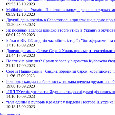
09:55
13.10.2023
Мобілізація в Україні. Повістки в парку, відсрочка з «доказа
09:59
12.10.2023
Другий день поспіль в Севастополі «приліт»: що відомо про
15:20
23.09.2023
Як росіянам вдалося швидко вторгнутись в Україну з окупо
08:01
22.09.2023
Бійки в ВР, Таїланд під час війни, історії з “ботофермами” 
17:15
18.09.2023
Довели до самогубства: Сергій Хлань про смерть ексочільни
21:44
17.09.2023
Політичне рішення? Єрмак забрав у відомства Кубракова бюдж
21:12
17.09.2023
Сергій Пашинський - бандит, збройний барон, корупціонер ч
11:26
17.09.2023
Речпорт, скандал на блокпосту, зламана щелепа дружини та 
19:00
16.09.2023
«ШЛЯХетні» ухилянти. Журналісти-розслідувачі дізнались под
14:10
16.09.2023
“Був одним із рупорів Кремля”: у нардепа Нестора Шуфрича
10:18
15.09.2023
Всі новини