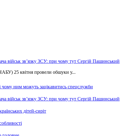
ча військ зв’язку ЗСУ: при чому тут Сергій Пашинський
АБУ) 25 квітня провели обшуки у...
 і чому ним можуть зацікавитись спецслужби
ча військ зв’язку ЗСУ: при чому тут Сергій Пашинський
країнських дітей-сиріт
особливості
о головне