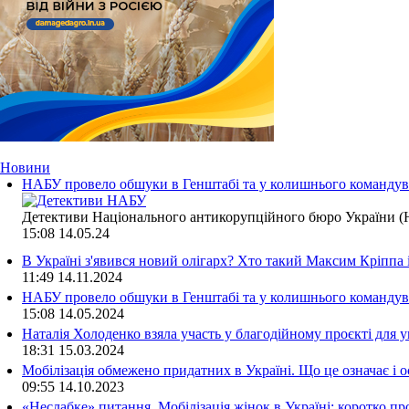
Новини
НАБУ провело обшуки в Генштабі та у колишнього командува
Детективи Національного антикорупційного бюро України (Н
15:08
14.05.24
В Україні з'явився новий олігарх? Хто такий Максим Кріппа
11:49
14.11.2024
НАБУ провело обшуки в Генштабі та у колишнього командува
15:08
14.05.2024
Наталія Холоденко взяла участь у благодійному проєкті для у
18:31
15.03.2024
Мобілізація обмежено придатних в Україні. Що це означає і 
09:55
14.10.2023
«Неслабке» питання. Мобілізація жінок в Україні: коротко пр