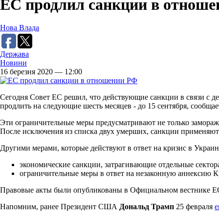
ЕС продлил санкции в отнош
Нова Влада
Держава
Новини
16 березня 2020 — 12:00
Сегодня Совет ЕС решил, что действующие санкции в связи с д
продлить на следующие шесть месяцев - до 15 сентября, сообщае
Эти ограничительные меры предусматривают не только заморажи
После исключения из списка двух умерших, санкции применяют 
Другими мерами, которые действуют в ответ на кризис в Украин
экономические санкции, затрагивающие отдельные сектора
ограничительные меры в ответ на незаконную аннексию К
Правовые акты были опубликованы в Официальном вестнике ЕС
Напомним, ранее Президент США
Дональд Трамп
25 февраля
е