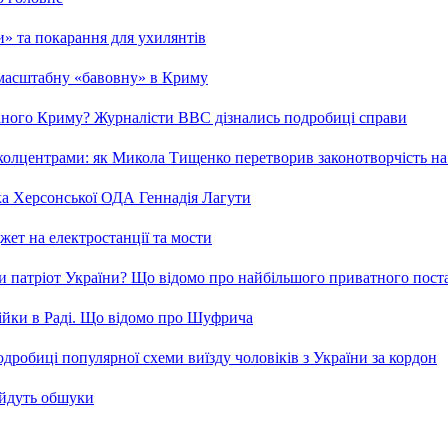
ми» та покарання для ухилянтів
 масштабну «бавовну» в Криму
ваного Криму? Журналісти ВВС дізнались подробиці справи
та колцентрами: як Микола Тищенко перетворив законотворчість на
ка Херсонської ОДА Геннадія Лагути
ет на електростанції та мости
и патріот України? Що відомо про найбільшого приватного пост
бійки в Раді. Що відомо про Шуфрича
робиці популярної схеми виїзду чоловіків з України за кордон
 йдуть обшуки