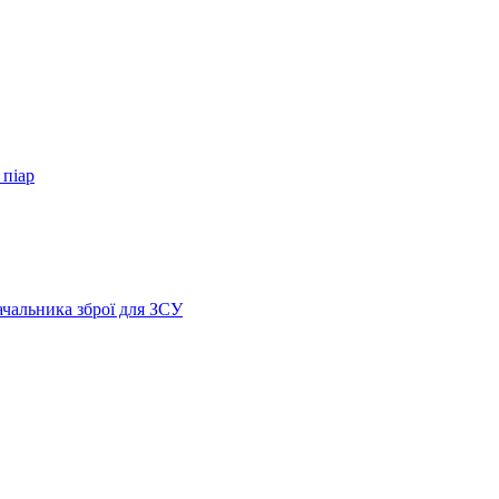
 піар
ачальника зброї для ЗСУ