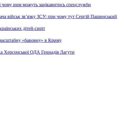
 і чому ним можуть зацікавитись спецслужби
ча військ зв’язку ЗСУ: при чому тут Сергій Пашинський
країнських дітей-сиріт
 масштабну «бавовну» в Криму
ка Херсонської ОДА Геннадія Лагути