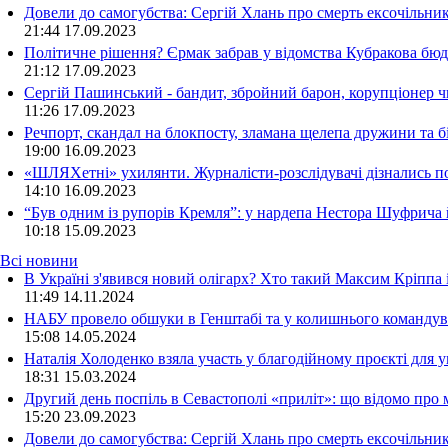
Довели до самогубства: Сергій Хлань про смерть ексочільни
21:44
17.09.2023
Політичне рішення? Єрмак забрав у відомства Кубракова бюдж
21:12
17.09.2023
Сергій Пашинський - бандит, збройний барон, корупціонер ч
11:26
17.09.2023
Речпорт, скандал на блокпосту, зламана щелепа дружини та 
19:00
16.09.2023
«ШЛЯХетні» ухилянти. Журналісти-розслідувачі дізнались под
14:10
16.09.2023
“Був одним із рупорів Кремля”: у нардепа Нестора Шуфрича
10:18
15.09.2023
Всі новини
В Україні з'явився новий олігарх? Хто такий Максим Кріппа
11:49 14.11.2024
НАБУ провело обшуки в Генштабі та у колишнього командува
15:08 14.05.2024
Наталія Холоденко взяла участь у благодійному проєкті для у
18:31 15.03.2024
Другий день поспіль в Севастополі «приліт»: що відомо про
15:20 23.09.2023
Довели до самогубства: Сергій Хлань про смерть ексочільни