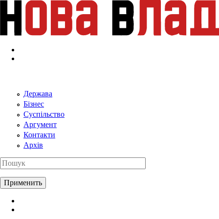
Перейти к основному содержанию
Держава
Бізнес
Суспільство
Аргумент
Контакти
Архів