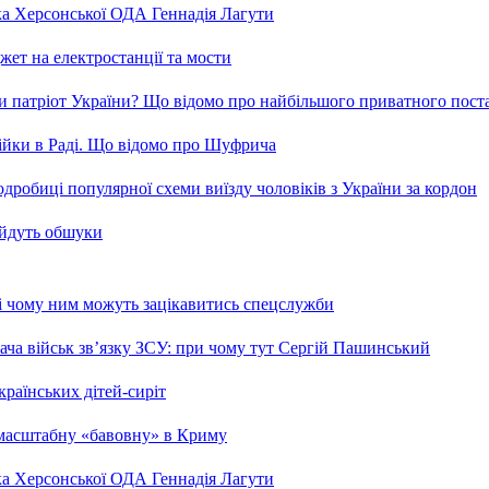
ка Херсонської ОДА Геннадія Лагути
ет на електростанції та мости
и патріот України? Що відомо про найбільшого приватного пост
бійки в Раді. Що відомо про Шуфрича
робиці популярної схеми виїзду чоловіків з України за кордон
 йдуть обшуки
 і чому ним можуть зацікавитись спецслужби
ча військ зв’язку ЗСУ: при чому тут Сергій Пашинський
країнських дітей-сиріт
 масштабну «бавовну» в Криму
ка Херсонської ОДА Геннадія Лагути