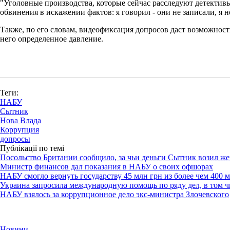
"Уголовные производства, которые сейчас расследуют детекти
обвинения в искажении фактов: я говорил - они не записали, я н
Также, по его словам, видеофиксация допросов даст возможность
него определенное давление.
Теги:
НАБУ
Сытник
Нова Влада
Коррупция
допросы
Публікації по темі
Посольство Британии сообщило, за чьи деньги Сытник возил же
Министр финансов дал показания в НАБУ о своих офшорах
НАБУ смогло вернуть государству 45 млн грн из более чем 400 
Украина запросила международную помощь по ряду дел, в том 
НАБУ взялось за коррупционное дело экс-министра Злочевского
Новини