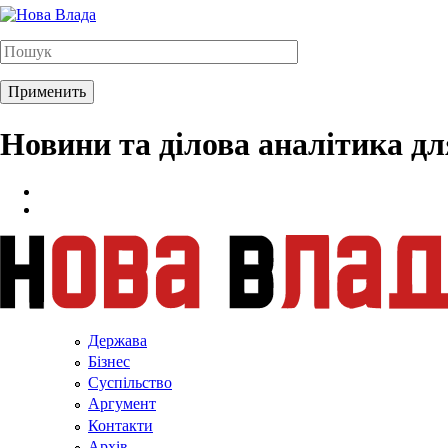
Новини та ділова аналітика д
Держава
Бізнес
Суспільство
Аргумент
Контакти
Архів