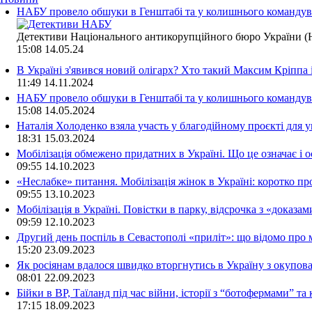
НАБУ провело обшуки в Генштабі та у колишнього командува
Детективи Національного антикорупційного бюро України (Н
15:08
14.05.24
В Україні з'явився новий олігарх? Хто такий Максим Кріппа
11:49
14.11.2024
НАБУ провело обшуки в Генштабі та у колишнього командува
15:08
14.05.2024
Наталія Холоденко взяла участь у благодійному проєкті для у
18:31
15.03.2024
Мобілізація обмежено придатних в Україні. Що це означає і 
09:55
14.10.2023
«Неслабке» питання. Мобілізація жінок в Україні: коротко пр
09:55
13.10.2023
Мобілізація в Україні. Повістки в парку, відсрочка з «доказа
09:59
12.10.2023
Другий день поспіль в Севастополі «приліт»: що відомо про
15:20
23.09.2023
Як росіянам вдалося швидко вторгнутись в Україну з окупо
08:01
22.09.2023
Бійки в ВР, Таїланд під час війни, історії з “ботофермами” 
17:15
18.09.2023