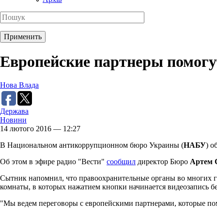
Европейские партнеры помогу
Нова Влада
Держава
Новини
14 лютого 2016 — 12:27
В Национальном антикоррупционном бюро Украины (
НАБУ
) о
Об этом в эфире радио "Вести"
сообщил
директор Бюро
Артем 
Сытник напомнил, что правоохранительные органы во многих го
комнаты, в которых нажатием кнопки начинается видеозапись бе
"Мы ведем переговоры с европейскими партнерами, которые пом