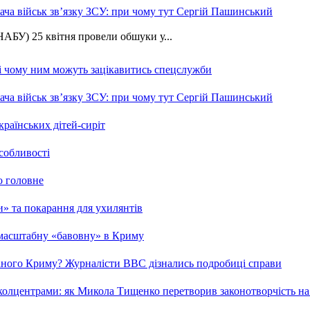
ча військ зв’язку ЗСУ: при чому тут Сергій Пашинський
АБУ) 25 квітня провели обшуки у...
 і чому ним можуть зацікавитись спецслужби
ча військ зв’язку ЗСУ: при чому тут Сергій Пашинський
країнських дітей-сиріт
особливості
о головне
ми» та покарання для ухилянтів
 масштабну «бавовну» в Криму
ваного Криму? Журналісти ВВС дізнались подробиці справи
та колцентрами: як Микола Тищенко перетворив законотворчість на