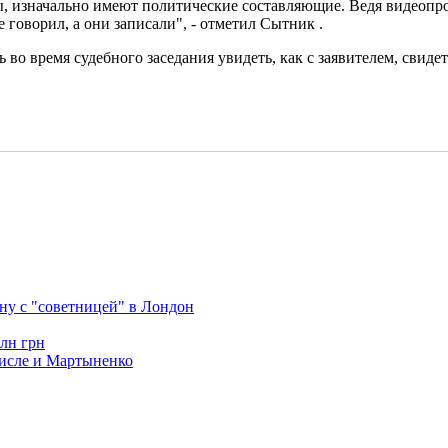
вы, изначально имеют политические составляющие. Ведя видеоп
е говорил, а они записали", - отметил Сытник .
 во время судебного заседания увидеть, как с заявителем, свиде
ну с "советницей" в Лондон
млн грн
числе и Мартыненко