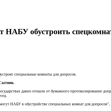
т НАБУ обустроить спецкомна
бустроят специальные комнаты для допросов.
Сытник
.
сударствах давно отошли от бумажного протоколирование допро
сед.
огут НАБУ в обустройстве специальных комнат для допросов", 