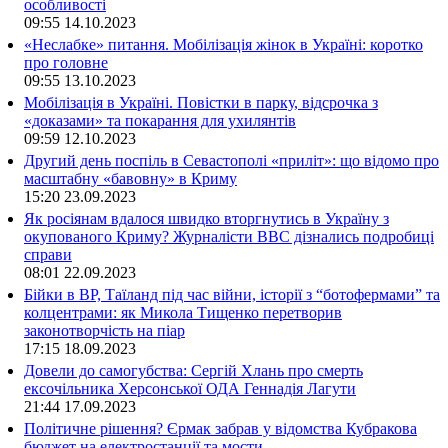
особливості
09:55
14.10.2023
«Неслабке» питання. Мобілізація жінок в Україні: коротко
про головне
09:55
13.10.2023
Мобілізація в Україні. Повістки в парку, відсрочка з
«доказами» та покарання для ухилянтів
09:59
12.10.2023
Другий день поспіль в Севастополі «приліт»: що відомо про
масштабну «бавовну» в Криму
15:20
23.09.2023
Як росіянам вдалося швидко вторгнутись в Україну з
окупованого Криму? Журналісти ВВС дізнались подробиці
справи
08:01
22.09.2023
Бійки в ВР, Таїланд під час війни, історії з “ботофермами” та
колцентрами: як Микола Тищенко перетворив
законотворчість на піар
17:15
18.09.2023
Довели до самогубства: Сергій Хлань про смерть
ексочільника Херсонської ОДА Геннадія Лагути
21:44
17.09.2023
Політичне рішення? Єрмак забрав у відомства Кубракова
бюджет на електростанції та мости