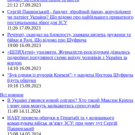
21:12
17.09.2023
Сергій Пашинський - бандит, збройний барон, корупціонер
чи патріот України? Що відомо про найбільшого приватного
постачальника зброї для ЗСУ
11:26
17.09.2023
Речпорт, скандал на блокпосту, зламана щелепа дружини та
бійки в Раді. Що відомо про Шуфрича
19:00
16.09.2023
«ШЛЯХетні» ухилянти. Журналісти-розслідувачі дізнались
подробиці популярної схеми виїзду чоловіків з України за
кордон
14:10
16.09.2023
“Був одним із рупорів Кремля”: у нардепа Нестора Шуфрича
йдуть обшуки
10:18
15.09.2023
Всі новини
В Україні з'явився новий олігарх? Хто такий Максим Кріппа
і чому ним можуть зацікавитись спецслужби
11:49 14.11.2024
НАБУ провело обшуки в Генштабі та у колишнього
командувача військ зв’язку ЗСУ: при чому тут Сергій
Пашинський
15:08 14.05.2024