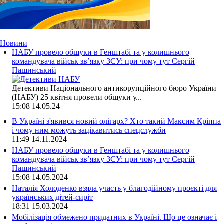
Новини
НАБУ провело обшуки в Генштабі та у колишнього
командувача військ зв’язку ЗСУ: при чому тут Сергій
Пашинський
Детективи Національного антикорупційного бюро України
(НАБУ) 25 квітня провели обшуки у...
15:08
14.05.24
В Україні з'явився новий олігарх? Хто такий Максим Кріппа
і чому ним можуть зацікавитись спецслужби
11:49
14.11.2024
НАБУ провело обшуки в Генштабі та у колишнього
командувача військ зв’язку ЗСУ: при чому тут Сергій
Пашинський
15:08
14.05.2024
Наталія Холоденко взяла участь у благодійному проєкті для
українських дітей-сиріт
18:31
15.03.2024
Мобілізація обмежено придатних в Україні. Що це означає і