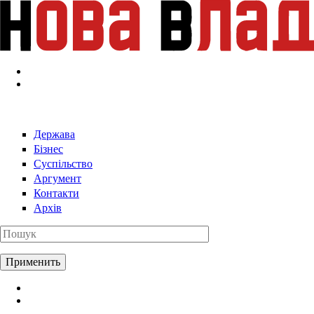
Перейти к основному содержанию
Держава
Бізнес
Суспільство
Аргумент
Контакти
Архів