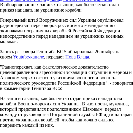
В обнародованных записях слышно, как было четко отдан
приказ нападать на украинские корабли
Генеральный штаб Вооруженных сил Украины опубликовал
радиоперехват переговоров российского командования с
экипажами пограничных кораблей Российской Федерации
непосредственно перед нападением на украинских военных
моряков.
Запись разговора Генштаба ВСУ обнародовал 26 ноября на
своем
Youtube-канале
, передает
Нова Влада
.
"Радиоперехват, как фактологическое доказательство
целенаправленной агрессивной эскалации ситуации в Черном и
Азовском морях согласно указаниям военного и военно-
политического руководства Российской Федерации", - говорится
в комментарии Генштаба ВСУ.
На записи слышно, как был четко отдан приказ нападать на
корабли Военно-морских сил Украины. В частности, мужчина,
который представился подполковником Шаховым, передал
команду от руководства Пограничной службы РФ идти на таран
против украинских кораблей, чтобы как можно сильнее
повредить каждый из них.