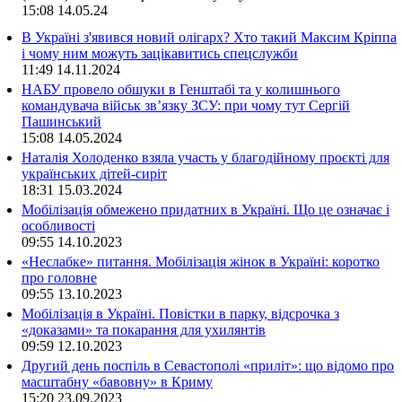
15:08
14.05.24
В Україні з'явився новий олігарх? Хто такий Максим Кріппа
і чому ним можуть зацікавитись спецслужби
11:49
14.11.2024
НАБУ провело обшуки в Генштабі та у колишнього
командувача військ зв’язку ЗСУ: при чому тут Сергій
Пашинський
15:08
14.05.2024
Наталія Холоденко взяла участь у благодійному проєкті для
українських дітей-сиріт
18:31
15.03.2024
Мобілізація обмежено придатних в Україні. Що це означає і
особливості
09:55
14.10.2023
«Неслабке» питання. Мобілізація жінок в Україні: коротко
про головне
09:55
13.10.2023
Мобілізація в Україні. Повістки в парку, відсрочка з
«доказами» та покарання для ухилянтів
09:59
12.10.2023
Другий день поспіль в Севастополі «приліт»: що відомо про
масштабну «бавовну» в Криму
15:20
23.09.2023