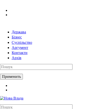
Перейти к основному содержанию
Держава
Бізнес
Суспільство
Аргумент
Контакти
Архів