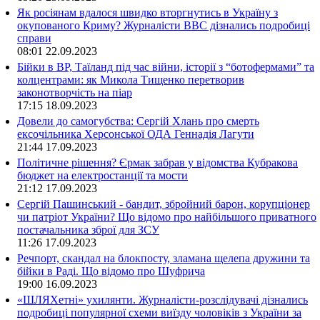
Як росіянам вдалося швидко вторгнутись в Україну з
окупованого Криму? Журналісти ВВС дізнались подробиці
справи
08:01
22.09.2023
Бійки в ВР, Таїланд під час війни, історії з “ботофермами” та
колцентрами: як Микола Тищенко перетворив
законотворчість на піар
17:15
18.09.2023
Довели до самогубства: Сергій Хлань про смерть
ексочільника Херсонської ОДА Геннадія Лагути
21:44
17.09.2023
Політичне рішення? Єрмак забрав у відомства Кубракова
бюджет на електростанції та мости
21:12
17.09.2023
Сергій Пашинський - бандит, збройний барон, корупціонер
чи патріот України? Що відомо про найбільшого приватного
постачальника зброї для ЗСУ
11:26
17.09.2023
Речпорт, скандал на блокпосту, зламана щелепа дружини та
бійки в Раді. Що відомо про Шуфрича
19:00
16.09.2023
«ШЛЯХетні» ухилянти. Журналісти-розслідувачі дізнались
подробиці популярної схеми виїзду чоловіків з України за