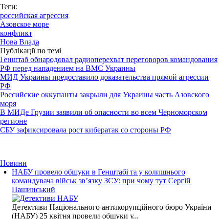
Теги:
российская агрессия
Азовское море
конфликт
Нова Влада
Публікації по темі
Генштаб обнародовал радиоперехват переговоров командования
РФ перед нападением на ВМС Украины
МИД Украины предоставило доказательства прямой агрессии
РФ
Российские оккупанты закрыли для Украины часть Азовского
моря
В МИДе Грузии заявили об опасности во всем Черноморском
регионе
СБУ зафиксировала рост кибератак со стороны РФ
Новини
НАБУ провело обшуки в Генштабі та у колишнього
командувача військ зв’язку ЗСУ: при чому тут Сергій
Пашинський
Детективи Національного антикорупційного бюро України
(НАБУ) 25 квітня провели обшуки у...