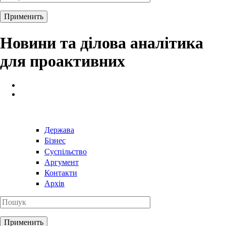
Новини та ділова аналітика
для проактивних
Держава
Бізнес
Суспільство
Аргумент
Контакти
Архів