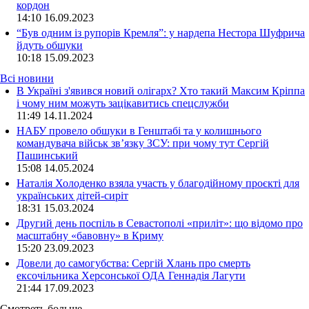
кордон
14:10
16.09.2023
“Був одним із рупорів Кремля”: у нардепа Нестора Шуфрича
йдуть обшуки
10:18
15.09.2023
Всі новини
В Україні з'явився новий олігарх? Хто такий Максим Кріппа
і чому ним можуть зацікавитись спецслужби
11:49 14.11.2024
НАБУ провело обшуки в Генштабі та у колишнього
командувача військ зв’язку ЗСУ: при чому тут Сергій
Пашинський
15:08 14.05.2024
Наталія Холоденко взяла участь у благодійному проєкті для
українських дітей-сиріт
18:31 15.03.2024
Другий день поспіль в Севастополі «приліт»: що відомо про
масштабну «бавовну» в Криму
15:20 23.09.2023
Довели до самогубства: Сергій Хлань про смерть
ексочільника Херсонської ОДА Геннадія Лагути
21:44 17.09.2023
Смотреть больше