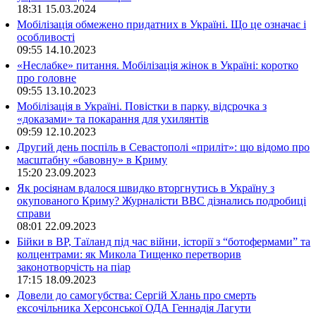
18:31
15.03.2024
Мобілізація обмежено придатних в Україні. Що це означає і
особливості
09:55
14.10.2023
«Неслабке» питання. Мобілізація жінок в Україні: коротко
про головне
09:55
13.10.2023
Мобілізація в Україні. Повістки в парку, відсрочка з
«доказами» та покарання для ухилянтів
09:59
12.10.2023
Другий день поспіль в Севастополі «приліт»: що відомо про
масштабну «бавовну» в Криму
15:20
23.09.2023
Як росіянам вдалося швидко вторгнутись в Україну з
окупованого Криму? Журналісти ВВС дізнались подробиці
справи
08:01
22.09.2023
Бійки в ВР, Таїланд під час війни, історії з “ботофермами” та
колцентрами: як Микола Тищенко перетворив
законотворчість на піар
17:15
18.09.2023
Довели до самогубства: Сергій Хлань про смерть
ексочільника Херсонської ОДА Геннадія Лагути