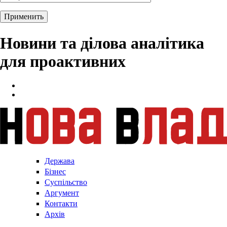
Новини та ділова аналітика
для проактивних
Держава
Бізнес
Суспільство
Аргумент
Контакти
Архів