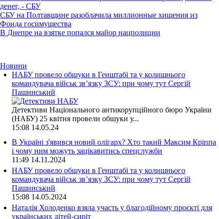
денег, - СБУ
СБУ на Полтавщине разоблачила миллионные хищения из
Фонда госимущества
В Днепре на взятке попался майор нацполиции
Новини
НАБУ провело обшуки в Генштабі та у колишнього
командувача військ зв’язку ЗСУ: при чому тут Сергій
Пашинський
Детективи Національного антикорупційного бюро України
(НАБУ) 25 квітня провели обшуки у...
15:08
14.05.24
В Україні з'явився новий олігарх? Хто такий Максим Кріппа
і чому ним можуть зацікавитись спецслужби
11:49
14.11.2024
НАБУ провело обшуки в Генштабі та у колишнього
командувача військ зв’язку ЗСУ: при чому тут Сергій
Пашинський
15:08
14.05.2024
Наталія Холоденко взяла участь у благодійному проєкті для
українських дітей-сиріт