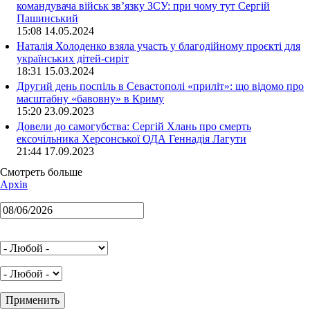
командувача військ зв’язку ЗСУ: при чому тут Сергій
Пашинський
15:08 14.05.2024
Наталія Холоденко взяла участь у благодійному проєкті для
українських дітей-сиріт
18:31 15.03.2024
Другий день поспіль в Севастополі «приліт»: що відомо про
масштабну «бавовну» в Криму
15:20 23.09.2023
Довели до самогубства: Сергій Хлань про смерть
ексочільника Херсонської ОДА Геннадія Лагути
21:44 17.09.2023
Смотреть больше
Архів