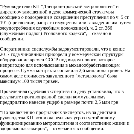
"Руководителю КП "Днепропетровский метрополитен" и
директору замешенной в деле коммерческой структуры
сообщено о подозрении в совершении преступления по ч. 5 ст.
191 (присвоение, растрата имущества или завладение им путем
злоупотребления служебным положением), ч. 2 ст. 366
(служебный подлог) Уголовного кодекса", – сказано в
сообщении.
Оперативники спецслужбы задокументировали, что в конце
2017 года чиновники приобрели у коммерческой структуры
оборудование времен СССР под видом нового, которое
непригодно для использования в механообрабатывающем
процессе. Сумма контракта составила 2,6 миллиона гривен. На
самом деле стоимость закупленного "металлолома" была
максимум 100 тысяч гривен.
Проведенная судебная экспертиза по делу установила, что в
результате противоправной сделки коммунальному
предприятию нанесен ущерб в размере почти 2,5 млн грн.
"По заключению профильных экспертов, из-за действий
руководства КП возникла реальная угроза устойчивому
функционированию метрополитена и соответственно жизни и
здоровью пассажиров", – отмечается в сообщении.