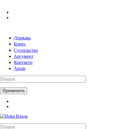
Перейти к основному содержанию
Держава
Бізнес
Суспільство
Аргумент
Контакти
Архів