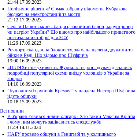
21:44
17.09.2023
Політичне рішення? Єрмак забрав у відомства Кубракова
бюджет на електростанції та мости
21:12
17.09.2023
Сергій Пашинський - бандит, збройний барон, корупціонер
чи патріот України? Що відомо про найбільшого приватного
постачальника зброї для ЗСУ
11:26
17.09.2023
Речпорт, скандал на блокпосту, зламана щелепа дружини та
бійки в Раді. Що відомо про Шуфрича
19:00
16.09.2023
«ШЛЯХетні» ухилянти. Журналісти-розслідувачі дізнались
подробиці популярної схеми виїзду чоловіків з України за
кордон
14:10
16.09.2023
“Був одним із рупорів Кремля”: у нардепа Нестора Шуфрича
йдуть обшуки
10:18
15.09.2023
Всі новини
В Україні з'явився новий олігарх? Хто такий Максим Кріппа
і чому ним можуть зацікавитись спецслужби
11:49 14.11.2024
НАБУ провело обшуки в Генштабі та у колишнього