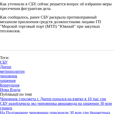
Как уточнили в СБУ, сейчас решается вопрос об избрании меры
пресечения фигурантам дела.
Как сообщалось, ранее СБУ раскрыла противоправный
механизм присвоения средств должностными лицами ГП
"Морской торговый порт (МТП) "Южный" при закупках
тепловозов.
Теги:
СБУ
Днепр
метрополитен
чиновник
хищения
Коррупция
Нова Влада
Публікації по темі
Чиновник горсовета г. Днепр попался на взятке в 10 тыс грн
СБУ разоблачила экс-чиновника авиазавода на хищении 30 млн
гривен
На Полтавщине чиновники присвоили 30 млн грн бюджетных