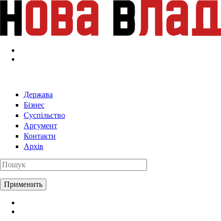
Перейти к основному содержанию
Держава
Бізнес
Суспільство
Аргумент
Контакти
Архів