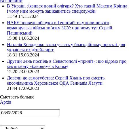
Всі новини
В Україні з'явився новий олігарх? Хто такий Максим Кріппа
і чому ним можуть зацікавитись спецслужби
11:49 14.11.2024
НАБУ провело обшуки в Генштабі та у колишнього
командувача військ зв’язку ЗСУ: при чому тут Сергій
Пашинський
15:08 14.05.2024
Наталія Холоденко взяла участь у благодійному проєкті для
українських дітей-сиріт
18:31 15.03.2024
Другий день поспіль в Севастополі «приліт»: що відомо про
масштабну «бавовну» в Криму
15:20 23.09.2023
Довели до самогубства: Сергій Хлань про смерть
ексочільника Херсонської ОДА Геннадія Лагути
21:44 17.09.2023
Смотреть больше
Архів