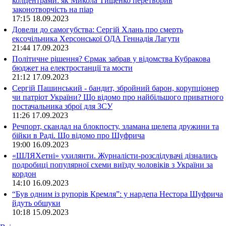
колцентрами: як Микола Тищенко перетворив
законотворчість на піар
17:15
18.09.2023
Довели до самогубства: Сергій Хлань про смерть
ексочільника Херсонської ОДА Геннадія Лагути
21:44
17.09.2023
Політичне рішення? Єрмак забрав у відомства Кубракова
бюджет на електростанції та мости
21:12
17.09.2023
Сергій Пашинський - бандит, збройний барон, корупціонер
чи патріот України? Що відомо про найбільшого приватного
постачальника зброї для ЗСУ
11:26
17.09.2023
Речпорт, скандал на блокпосту, зламана щелепа дружини та
бійки в Раді. Що відомо про Шуфрича
19:00
16.09.2023
«ШЛЯХетні» ухилянти. Журналісти-розслідувачі дізнались
подробиці популярної схеми виїзду чоловіків з України за
кордон
14:10
16.09.2023
“Був одним із рупорів Кремля”: у нардепа Нестора Шуфрича
йдуть обшуки
10:18
15.09.2023