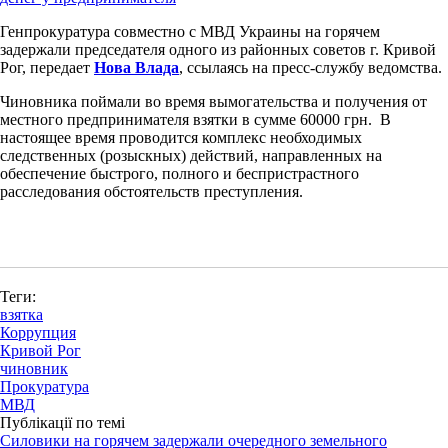
Генпрокуратура совместно с МВД Украины на горячем
задержали председателя одного из районных советов г. Кривой
Рог, передает
Нова Влада
, ссылаясь на пресс-службу ведомства.
Чиновника поймали во время вымогательства и получения от
местного предпринимателя взятки в сумме 60000 грн. В
настоящее время проводится комплекс необходимых
следственных (розыскных) действий, направленных на
обеспечение быстрого, полного и беспристрастного
расследования обстоятельств преступления.
Теги:
взятка
Коррупция
Кривой Рог
чиновник
Прокуратура
МВД
Публікації по темі
Силовики на горячем задержали очередного земельного