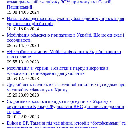
командувача військ зв’язку ЗСУ: при чому тут Сергій
Пашинський
15:08
14.05.2024
Наталія Холоденко взяла участь у благодійному проєкті для
українських дітей-сиріт
18:31
15.03.2024
Мобілізація обмежено придатних в Україні. Що це означає і
особливості
09:55
14.10.2023
«Неслабке» питання. Мобілізація жінок в Україні: коротко
про головне
09:55
13.10.2023
Мобілізація в Україні. Повістки в парку, відсрочка з
«доказами» та покарання для ухилянтів
09:59
12.10.2023
Другий день поспіль в Севастополі «приліт»: що відомо про
масштабну «бавовну» в Криму
15:20
23.09.2023
Як росіянам вдалося швидко вторгнутись в Україну з
окупованого Криму? Журналісти ВВС дізнались подробиці
справи
08:01
22.09.2023
Бійки в ВР, Таїланд під час війни, історії з “ботофермами” та