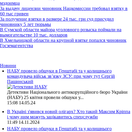
мздоимца
За выдачу лицензии чиновник Нацкомиссии требовал взятку в
60 тыс гривен
За получение взятки в размере 24 тыс. грн суд присудил
чиновнику 5 лет тюрьмы
В Сумской области майора уголовного розыска поймали на
вымогательстве 10 тыс. долларов
В Хмельницкой области на крупной взятке попался чиновник
Госземагентства
Новини
НАБУ провело обшуки в Генштабі та у колишнього
командувача військ зв’язку ЗСУ: при чому тут Сергій
Пашинський
Детективи Національного антикорупційного бюро України
(НАБУ) 25 квітня провели обшуки у...
15:08
14.05.24
В Україні з'явився новий олігарх? Хто такий Максим Кріппа
і чому ним можуть зацікавитись спецслужби
11:49
14.11.2024
НАБУ провело обшуки в Генштабі та у колишнього