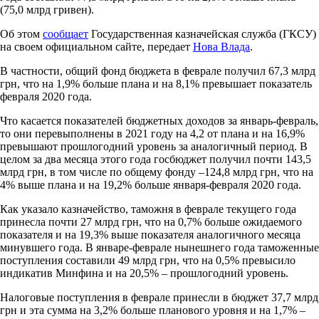
(75,0 млрд гривен).
Об этом
сообщает
Государственная казначейская служба (ГКСУ)
на своем официальном сайте, передает
Нова Влада
.
В частности, общий фонд бюджета в феврале получил 67,3 млрд
грн, что на 1,9% больше плана и на 8,1% превышает показатель
февраля 2020 года.
Что касается показателей бюджетных доходов за январь-февраль,
то они перевыполнены в 2021 году на 4,2 от плана и на 16,9%
превышают прошлогодний уровень за аналогичный период. В
целом за два месяца этого года госбюджет получил почти 143,5
млрд грн, в том числе по общему фонду –124,8 млрд грн, что на
4% выше плана и на 19,2% больше января-февраля 2020 года.
Как указало казначейство, таможня в феврале текущего года
принесла почти 27 млрд грн, что на 0,7% больше ожидаемого
показателя и на 19,3% выше показателя аналогичного месяца
минувшего года. В январе-феврале нынешнего года таможенные
поступления составили 49 млрд грн, что на 0,5% превысило
индикатив Минфина и на 20,5% – прошлогодний уровень.
Налоговые поступления в феврале принесли в бюджет 37,7 млрд
грн и эта сумма на 3,2% больше планового уровня и на 1,7% –