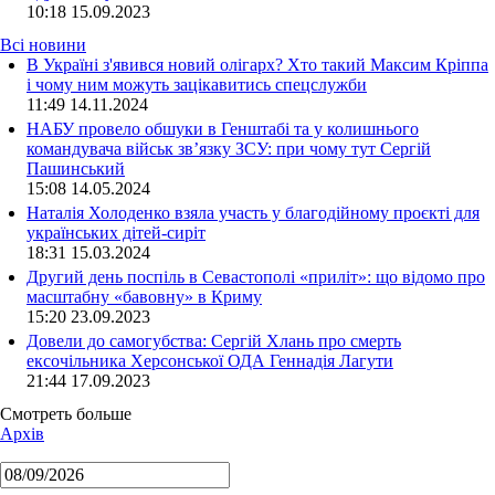
10:18
15.09.2023
Всі новини
В Україні з'явився новий олігарх? Хто такий Максим Кріппа
і чому ним можуть зацікавитись спецслужби
11:49 14.11.2024
НАБУ провело обшуки в Генштабі та у колишнього
командувача військ зв’язку ЗСУ: при чому тут Сергій
Пашинський
15:08 14.05.2024
Наталія Холоденко взяла участь у благодійному проєкті для
українських дітей-сиріт
18:31 15.03.2024
Другий день поспіль в Севастополі «приліт»: що відомо про
масштабну «бавовну» в Криму
15:20 23.09.2023
Довели до самогубства: Сергій Хлань про смерть
ексочільника Херсонської ОДА Геннадія Лагути
21:44 17.09.2023
Смотреть больше
Архів