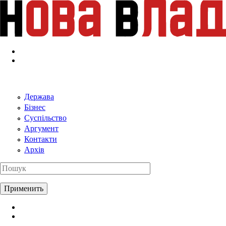
Перейти к основному содержанию
Держава
Бізнес
Суспільство
Аргумент
Контакти
Архів