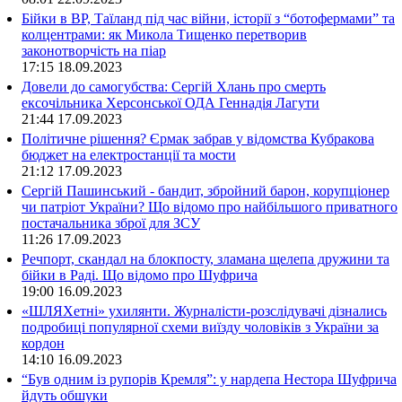
Бійки в ВР, Таїланд під час війни, історії з “ботофермами” та
колцентрами: як Микола Тищенко перетворив
законотворчість на піар
17:15
18.09.2023
Довели до самогубства: Сергій Хлань про смерть
ексочільника Херсонської ОДА Геннадія Лагути
21:44
17.09.2023
Політичне рішення? Єрмак забрав у відомства Кубракова
бюджет на електростанції та мости
21:12
17.09.2023
Сергій Пашинський - бандит, збройний барон, корупціонер
чи патріот України? Що відомо про найбільшого приватного
постачальника зброї для ЗСУ
11:26
17.09.2023
Речпорт, скандал на блокпосту, зламана щелепа дружини та
бійки в Раді. Що відомо про Шуфрича
19:00
16.09.2023
«ШЛЯХетні» ухилянти. Журналісти-розслідувачі дізнались
подробиці популярної схеми виїзду чоловіків з України за
кордон
14:10
16.09.2023
“Був одним із рупорів Кремля”: у нардепа Нестора Шуфрича
йдуть обшуки