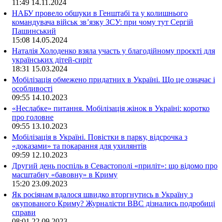
11:49
14.11.2024
НАБУ провело обшуки в Генштабі та у колишнього
командувача військ зв’язку ЗСУ: при чому тут Сергій
Пашинський
15:08
14.05.2024
Наталія Холоденко взяла участь у благодійному проєкті для
українських дітей-сиріт
18:31
15.03.2024
Мобілізація обмежено придатних в Україні. Що це означає і
особливості
09:55
14.10.2023
«Неслабке» питання. Мобілізація жінок в Україні: коротко
про головне
09:55
13.10.2023
Мобілізація в Україні. Повістки в парку, відсрочка з
«доказами» та покарання для ухилянтів
09:59
12.10.2023
Другий день поспіль в Севастополі «приліт»: що відомо про
масштабну «бавовну» в Криму
15:20
23.09.2023
Як росіянам вдалося швидко вторгнутись в Україну з
окупованого Криму? Журналісти ВВС дізнались подробиці
справи
08:01
22.09.2023