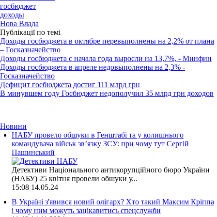
госбюджет
доходы
Нова Влада
Публікації по темі
Доходы госбюджета в октябре перевыполнены на 2,2% от плана
– Госказначейство
Доходы госбюджета с начала года выросли на 13,7%, - Минфин
Доходы госбюджета в апреле недовыполнены на 2,3% -
Госказначейство
Дефицит госбюджета достиг 111 млрд грн
В минувшем году Госбюджет недополучил 35 млрд грн доходов
Новини
НАБУ провело обшуки в Генштабі та у колишнього
командувача військ зв’язку ЗСУ: при чому тут Сергій
Пашинський
Детективи Національного антикорупційного бюро України
(НАБУ) 25 квітня провели обшуки у...
15:08
14.05.24
В Україні з'явився новий олігарх? Хто такий Максим Кріппа
і чому ним можуть зацікавитись спецслужби