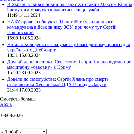
В Україні з'явився новий олігарх? Хто такий Максим Кріппа
і чому ним можуть зацікавитись спецслужби
11:49 14.11.2024
НАБУ провело обшуки в Генштабі та у колишнього
командувача військ зв’язку ЗСУ: при чому тут Сергій
Пашинський
15:08 14.05.2024
Наталія Холоденко взяла участь у благодійному проєкті для
українських дітей-сиріт
18:31 15.03.2024
Другий день поспіль в Севастополі «приліт»: що відомо про
масштабну «бавовну» в Криму
15:20 23.09.2023
Довели до самогубства: Сергій Хлань про смерть
ексочільника Херсонської ОДА Геннадія Лагути
21:44 17.09.2023
Смотреть больше
Архів