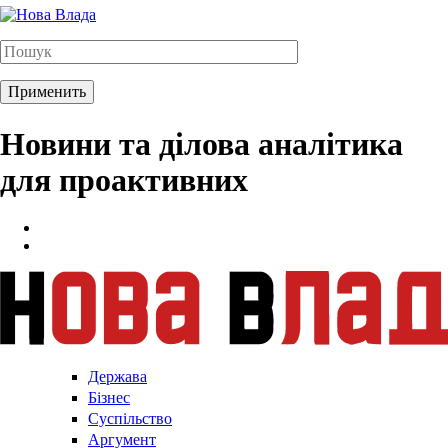
Новини та ділова аналітика
для проактивних
Держава
Бізнес
Суспільство
Аргумент