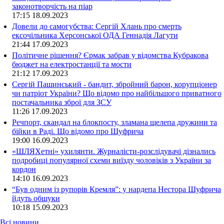
законотворчість на піар
17:15
18.09.2023
Довели до самогубства: Сергій Хлань про смерть
ексочільника Херсонської ОДА Геннадія Лагути
21:44
17.09.2023
Політичне рішення? Єрмак забрав у відомства Кубракова
бюджет на електростанції та мости
21:12
17.09.2023
Сергій Пашинський - бандит, збройний барон, корупціонер
чи патріот України? Що відомо про найбільшого приватного
постачальника зброї для ЗСУ
11:26
17.09.2023
Речпорт, скандал на блокпосту, зламана щелепа дружини та
бійки в Раді. Що відомо про Шуфрича
19:00
16.09.2023
«ШЛЯХетні» ухилянти. Журналісти-розслідувачі дізнались
подробиці популярної схеми виїзду чоловіків з України за
кордон
14:10
16.09.2023
“Був одним із рупорів Кремля”: у нардепа Нестора Шуфрича
йдуть обшуки
10:18
15.09.2023
Всі новини