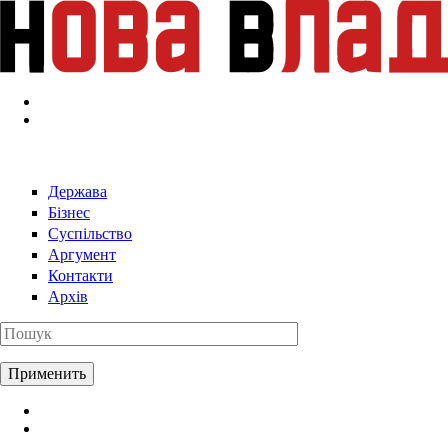
Перейти к основному содержанию
Держава
Бізнес
Суспільство
Аргумент
Контакти
Архів