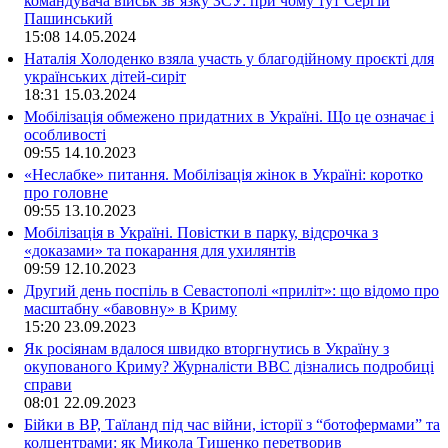
командувача військ зв’язку ЗСУ: при чому тут Сергій
Пашинський
15:08
14.05.2024
Наталія Холоденко взяла участь у благодійному проєкті для
українських дітей-сиріт
18:31
15.03.2024
Мобілізація обмежено придатних в Україні. Що це означає і
особливості
09:55
14.10.2023
«Неслабке» питання. Мобілізація жінок в Україні: коротко
про головне
09:55
13.10.2023
Мобілізація в Україні. Повістки в парку, відсрочка з
«доказами» та покарання для ухилянтів
09:59
12.10.2023
Другий день поспіль в Севастополі «приліт»: що відомо про
масштабну «бавовну» в Криму
15:20
23.09.2023
Як росіянам вдалося швидко вторгнутись в Україну з
окупованого Криму? Журналісти ВВС дізнались подробиці
справи
08:01
22.09.2023
Бійки в ВР, Таїланд під час війни, історії з “ботофермами” та
колцентрами: як Микола Тищенко перетворив