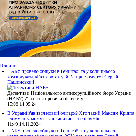
Новини
НАБУ провело обшуки в Генштабі та у колишнього
командувача військ зв’язку ЗСУ: при чому тут Сергій
Пашинський
Детективи Національного антикорупційного бюро України
(НАБУ) 25 квітня провели обшуки у...
15:08
14.05.24
В Україні з'явився новий олігарх? Хто такий Максим Кріппа
і чому ним можуть зацікавитись спецслужби
11:49
14.11.2024
НАБУ провело обшуки в Генштабі та у колишнього