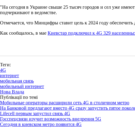
"На сегодня в Украине свыше 25 тысяч городов и сел уже имеют
подчеркивают в ведомстве.
Отмечается, что Минцифры ставит цель к 2024 году обеспечит
Как сообщалось, в мае
Киевстар подключил к 4G 329 населенны
Теги:
4G
интернет
мобильная связь
мобильный интернет
Нова Влада
Публікації по темі
Мобильные операторы расширили сеть 4G в столичном метро
На Банковой предлагают вместо 4G сразу запустить пятое покол
Lifecell первым запустил связь 4G
Госспецсвязи изучит возможность внедрения 5G
Сегодня в киевском метро появится 4G