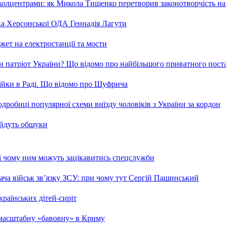
та колцентрами: як Микола Тищенко перетворив законотворчість на
ка Херсонської ОДА Геннадія Лагути
ет на електростанції та мости
и патріот України? Що відомо про найбільшого приватного пост
бійки в Раді. Що відомо про Шуфрича
робиці популярної схеми виїзду чоловіків з України за кордон
 йдуть обшуки
 і чому ним можуть зацікавитись спецслужби
ча військ зв’язку ЗСУ: при чому тут Сергій Пашинський
країнських дітей-сиріт
 масштабну «бавовну» в Криму