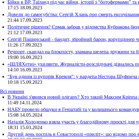
Бійки в ВР, Таїланд під час війни, історії з “ботофермами” 
17:15
18.09.2023
Довели до самогубства: Сергій Хлань про смерть ексочільни
21:44
17.09.2023
Політичне рішення? Єрмак забрав у відомства Кубракова бюдж
21:12
17.09.2023
Сергій Пашинський - бандит, збройний барон, корупціонер ч
11:26
17.09.2023
Речпорт, скандал на блокпосту, зламана щелепа дружини та 
19:00
16.09.2023
«ШЛЯХетні» ухилянти. Журналісти-розслідувачі дізнались под
14:10
16.09.2023
“Був одним із рупорів Кремля”: у нардепа Нестора Шуфрича
10:18
15.09.2023
Всі новини
В Україні з'явився новий олігарх? Хто такий Максим Кріппа
11:49 14.11.2024
НАБУ провело обшуки в Генштабі та у колишнього командува
15:08 14.05.2024
Наталія Холоденко взяла участь у благодійному проєкті для у
18:31 15.03.2024
Другий день поспіль в Севастополі «приліт»: що відомо про