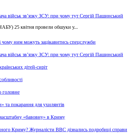
ча військ зв’язку ЗСУ: при чому тут Сергій Пашинський
АБУ) 25 квітня провели обшуки у...
 і чому ним можуть зацікавитись спецслужби
ча військ зв’язку ЗСУ: при чому тут Сергій Пашинський
країнських дітей-сиріт
особливості
о головне
ми» та покарання для ухилянтів
 масштабну «бавовну» в Криму
ваного Криму? Журналісти ВВС дізнались подробиці справи