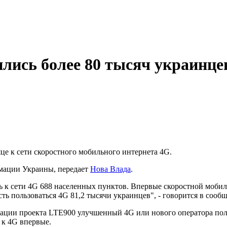
ились более 80 тысяч украинц
е к сети скоростного мобильного интернета 4G.
мации Украины, передает
Нова Влада
.
ь к сети 4G 688 населенных пунктов. Впервые скоростной мобил
ь пользоваться 4G 81,2 тысячи украинцев", - говорится в сооб
ации проекта LTE900 улучшенный 4G или нового оператора полу
 к 4G впервые.