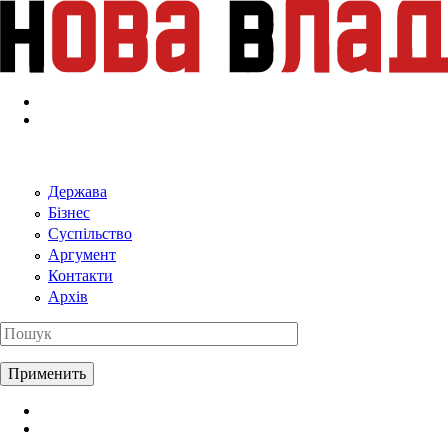
Перейти к основному содержанию
Держава
Бізнес
Суспільство
Аргумент
Контакти
Архів