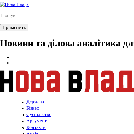
Новини та ділова аналітика д
Держава
Бізнес
Суспільство
Аргумент
Контакти
Архів