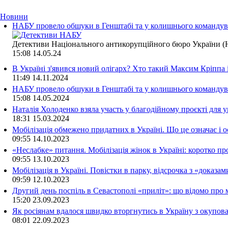
Новини
НАБУ провело обшуки в Генштабі та у колишнього командува
Детективи Національного антикорупційного бюро України (Н
15:08
14.05.24
В Україні з'явився новий олігарх? Хто такий Максим Кріппа
11:49
14.11.2024
НАБУ провело обшуки в Генштабі та у колишнього командува
15:08
14.05.2024
Наталія Холоденко взяла участь у благодійному проєкті для у
18:31
15.03.2024
Мобілізація обмежено придатних в Україні. Що це означає і 
09:55
14.10.2023
«Неслабке» питання. Мобілізація жінок в Україні: коротко пр
09:55
13.10.2023
Мобілізація в Україні. Повістки в парку, відсрочка з «доказа
09:59
12.10.2023
Другий день поспіль в Севастополі «приліт»: що відомо про
15:20
23.09.2023
Як росіянам вдалося швидко вторгнутись в Україну з окупо
08:01
22.09.2023