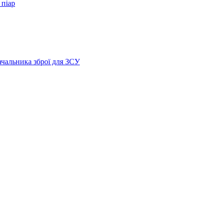
 піар
ачальника зброї для ЗСУ