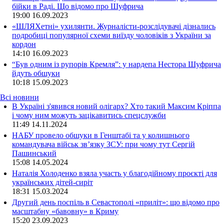
бійки в Раді. Що відомо про Шуфрича
19:00
16.09.2023
«ШЛЯХетні» ухилянти. Журналісти-розслідувачі дізнались
подробиці популярної схеми виїзду чоловіків з України за
кордон
14:10
16.09.2023
“Був одним із рупорів Кремля”: у нардепа Нестора Шуфрича
йдуть обшуки
10:18
15.09.2023
Всі новини
В Україні з'явився новий олігарх? Хто такий Максим Кріппа
і чому ним можуть зацікавитись спецслужби
11:49 14.11.2024
НАБУ провело обшуки в Генштабі та у колишнього
командувача військ зв’язку ЗСУ: при чому тут Сергій
Пашинський
15:08 14.05.2024
Наталія Холоденко взяла участь у благодійному проєкті для
українських дітей-сиріт
18:31 15.03.2024
Другий день поспіль в Севастополі «приліт»: що відомо про
масштабну «бавовну» в Криму
15:20 23.09.2023