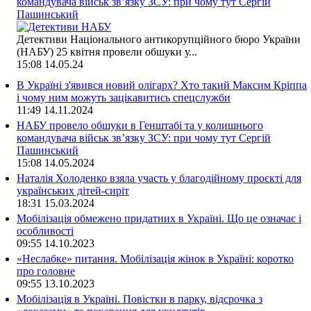
командувача військ зв’язку ЗСУ: при чому тут Сергій
Пашинський
Детективи Національного антикорупційного бюро України
(НАБУ) 25 квітня провели обшуки у...
15:08
14.05.24
В Україні з'явився новий олігарх? Хто такий Максим Кріппа
і чому ним можуть зацікавитись спецслужби
11:49
14.11.2024
НАБУ провело обшуки в Генштабі та у колишнього
командувача військ зв’язку ЗСУ: при чому тут Сергій
Пашинський
15:08
14.05.2024
Наталія Холоденко взяла участь у благодійному проєкті для
українських дітей-сиріт
18:31
15.03.2024
Мобілізація обмежено придатних в Україні. Що це означає і
особливості
09:55
14.10.2023
«Неслабке» питання. Мобілізація жінок в Україні: коротко
про головне
09:55
13.10.2023
Мобілізація в Україні. Повістки в парку, відсрочка з