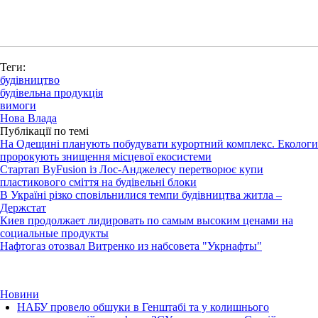
Теги:
будівництво
будівельна продукція
вимоги
Нова Влада
Публікації по темі
На Одещині планують побудувати курортний комплекс. Екологи
пророкують знищення місцевої екосистеми
Стартап ByFusion із Лос-Анджелесу перетворює купи
пластикового сміття на будівельні блоки
В Україні різко сповільнилися темпи будівництва житла –
Держстат
Киев продолжает лидировать по самым высоким ценами на
социальные продукты
Нафтогаз отозвал Витренко из набсовета "Укрнафты"
Новини
НАБУ провело обшуки в Генштабі та у колишнього