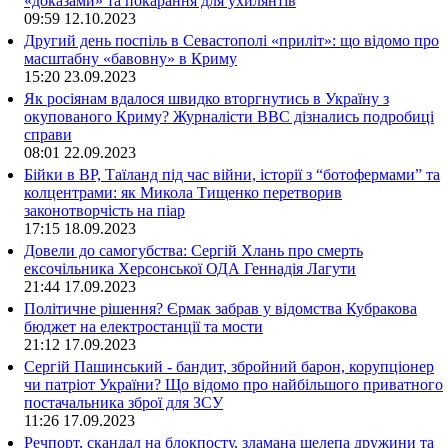
«доказами» та покарання для ухилянтів
09:59
12.10.2023
Другий день поспіль в Севастополі «приліт»: що відомо про
масштабну «бавовну» в Криму
15:20
23.09.2023
Як росіянам вдалося швидко вторгнутись в Україну з
окупованого Криму? Журналісти ВВС дізнались подробиці
справи
08:01
22.09.2023
Бійки в ВР, Таїланд під час війни, історії з “ботофермами” та
колцентрами: як Микола Тищенко перетворив
законотворчість на піар
17:15
18.09.2023
Довели до самогубства: Сергій Хлань про смерть
ексочільника Херсонської ОДА Геннадія Лагути
21:44
17.09.2023
Політичне рішення? Єрмак забрав у відомства Кубракова
бюджет на електростанції та мости
21:12
17.09.2023
Сергій Пашинський - бандит, збройний барон, корупціонер
чи патріот України? Що відомо про найбільшого приватного
постачальника зброї для ЗСУ
11:26
17.09.2023
Речпорт, скандал на блокпосту, зламана щелепа дружини та