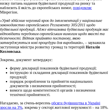
низку питань надання будівельної продукції на ринку та
наблизить її якість до європейських вимог,
повідомляє
Мінрегіон.
«Уряд здійснив черговий крок до імплементації у національне
законодавство європейського Регламенту 305/2011 щодо
будівельної продукції. Адже вітчизняна будівельна продукція має
відповідати передовим європейським вимогам щодо якості та
безпечності. Відтак прийнято постанову, якою
затверджуються нові процедури для виробників»
, – зауважила
заступниця міністра розвитку громад та територій
Наталія
Козловська
.
Зокрема, документ затверджує:
форму декларації показників будівельної продукції;
інструкцію зі складання декларації показників будівельної
продукції;
порядок розроблення та прийняття національних
документів з визначення прийнятності;
вимоги щодо компетентності органів з визначення
технічної прийнятності.
Нагадаємо, за січень-вересень
обсяги будівництва в Україні
зросли на 3%
, зокрема у секторі житлової нерухомості – на 18%.