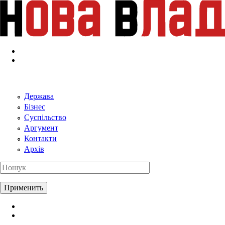
Перейти к основному содержанию
Держава
Бізнес
Суспільство
Аргумент
Контакти
Архів