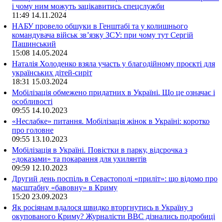
і чому ним можуть зацікавитись спецслужби
11:49
14.11.2024
НАБУ провело обшуки в Генштабі та у колишнього
командувача військ зв’язку ЗСУ: при чому тут Сергій
Пашинський
15:08
14.05.2024
Наталія Холоденко взяла участь у благодійному проєкті для
українських дітей-сиріт
18:31
15.03.2024
Мобілізація обмежено придатних в Україні. Що це означає і
особливості
09:55
14.10.2023
«Неслабке» питання. Мобілізація жінок в Україні: коротко
про головне
09:55
13.10.2023
Мобілізація в Україні. Повістки в парку, відсрочка з
«доказами» та покарання для ухилянтів
09:59
12.10.2023
Другий день поспіль в Севастополі «приліт»: що відомо про
масштабну «бавовну» в Криму
15:20
23.09.2023
Як росіянам вдалося швидко вторгнутись в Україну з
окупованого Криму? Журналісти ВВС дізнались подробиці