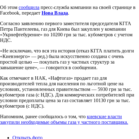
Об этом
сообщила
пресс-служба компании на своей странице в
Facebook, передает
Нова Влада
.
Согласно заявлению первого заместителя председателя КГГА
Петра Пантелеева, газ для Киева был закуплен у компании
«Укрнефтебурение» по 10200 грн за тыс. кубометров с учетом
НДС.
«Не исключаю, что вся эта история (отказ КГГА платить долги
«Киевэнерго» — ред.) была искусственно создана с очень
простой целью — покупать газ у частных структур за
завышение цене», — говорится в сообщении.
Как отмечают в НАК, «Нафтогаз» продает газ для
производителей тепла для населения по льготной цене на
условиях, установленных правительством — 5930 грн за тыс.
кубометров газа (с НДС). Для коммерческих потребителей при
условии предоплаты цена за газ составляет 10130 грн за тыс.
кубометров (с НДС).
Напомним, ранее сообщалось о том, что
киевские власти
закупили необходимые объемы газа у частного поставщика.
Открыть фото