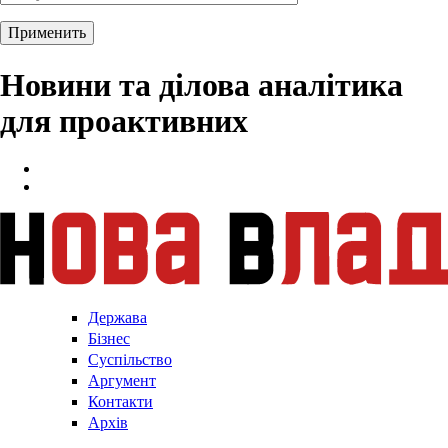
Новини та ділова аналітика
для проактивних
Держава
Бізнес
Суспільство
Аргумент
Контакти
Архів