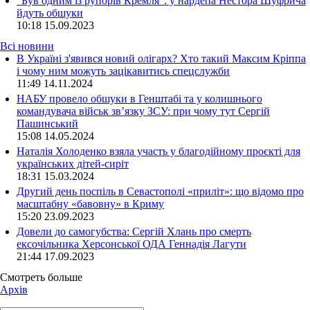
“Був одним із рупорів Кремля”: у нардепа Нестора Шуфрича
йдуть обшуки
10:18
15.09.2023
Всі новини
В Україні з'явився новий олігарх? Хто такий Максим Кріппа
і чому ним можуть зацікавитись спецслужби
11:49 14.11.2024
НАБУ провело обшуки в Генштабі та у колишнього
командувача військ зв’язку ЗСУ: при чому тут Сергій
Пашинський
15:08 14.05.2024
Наталія Холоденко взяла участь у благодійному проєкті для
українських дітей-сиріт
18:31 15.03.2024
Другий день поспіль в Севастополі «приліт»: що відомо про
масштабну «бавовну» в Криму
15:20 23.09.2023
Довели до самогубства: Сергій Хлань про смерть
ексочільника Херсонської ОДА Геннадія Лагути
21:44 17.09.2023
Смотреть больше
Архів