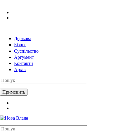
Перейти к основному содержанию
Держава
Бізнес
Суспільство
Аргумент
Контакти
Архів