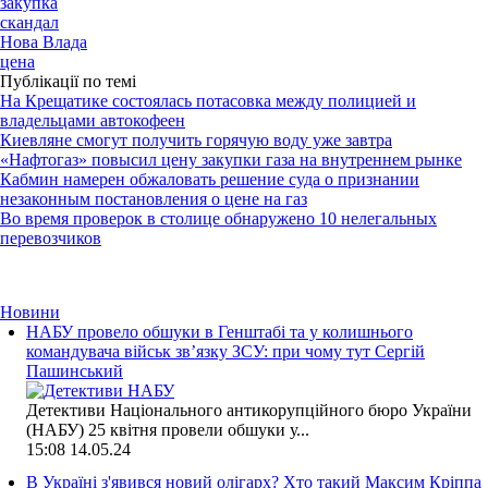
закупка
скандал
Нова Влада
цена
Публікації по темі
На Крещатике состоялась потасовка между полицией и
владельцами автокофеен
Киевляне смогут получить горячую воду уже завтра
«Нафтогаз» повысил цену закупки газа на внутреннем рынке
Кабмин намерен обжаловать решение суда о признании
незаконным постановления о цене на газ
Во время проверок в столице обнаружено 10 нелегальных
перевозчиков
Новини
НАБУ провело обшуки в Генштабі та у колишнього
командувача військ зв’язку ЗСУ: при чому тут Сергій
Пашинський
Детективи Національного антикорупційного бюро України
(НАБУ) 25 квітня провели обшуки у...
15:08
14.05.24
В Україні з'явився новий олігарх? Хто такий Максим Кріппа