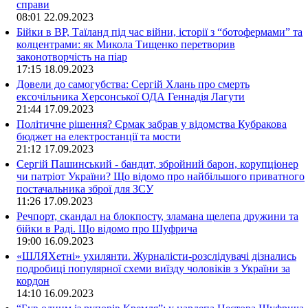
справи
08:01
22.09.2023
Бійки в ВР, Таїланд під час війни, історії з “ботофермами” та
колцентрами: як Микола Тищенко перетворив
законотворчість на піар
17:15
18.09.2023
Довели до самогубства: Сергій Хлань про смерть
ексочільника Херсонської ОДА Геннадія Лагути
21:44
17.09.2023
Політичне рішення? Єрмак забрав у відомства Кубракова
бюджет на електростанції та мости
21:12
17.09.2023
Сергій Пашинський - бандит, збройний барон, корупціонер
чи патріот України? Що відомо про найбільшого приватного
постачальника зброї для ЗСУ
11:26
17.09.2023
Речпорт, скандал на блокпосту, зламана щелепа дружини та
бійки в Раді. Що відомо про Шуфрича
19:00
16.09.2023
«ШЛЯХетні» ухилянти. Журналісти-розслідувачі дізнались
подробиці популярної схеми виїзду чоловіків з України за
кордон
14:10
16.09.2023