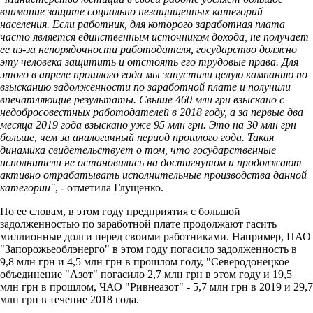
внимание защите социально незащищенных категорий
населения. Если работник, для которого заработная плата
часто является единственным источником дохода, не получает
ее из-за непорядочности работодателя, государство должно
эту человека защитить и отстоять его трудовые права. Для
этого в апреле прошлого года мы запустили целую кампанию по
взысканию задолженности по заработной плате и получили
впечатляющие результаты. Свыше 460 млн грн взыскано с
недобросовестных работодателей в 2018 году, а за первые два
месяца 2019 года взыскано уже 95 млн грн. Это на 30 млн грн
больше, чем за аналогичный период прошлого года. Такая
динамика свидетельствует о том, что государственные
исполнители не остановились на достигнутом и продолжают
активно отрабатывать исполнительные производства данной
категории"
, - отметила Глущенко.
По ее словам, в этом году предприятия с большой
задолженностью по заработной плате продолжают гасить
миллионные долги перед своими работниками. Например, ПАО
"Запорожьеоблэнерго" в этом году погасило задолженность в
9,8 млн грн и 4,5 млн грн в прошлом году, "Северодонецкое
объединение "Азот" погасило 2,7 млн грн в этом году и 19,5
млн грн в прошлом, ЧАО "Ривнеазот" - 5,7 млн грн в 2019 и 29,7
млн грн в течение 2018 года.