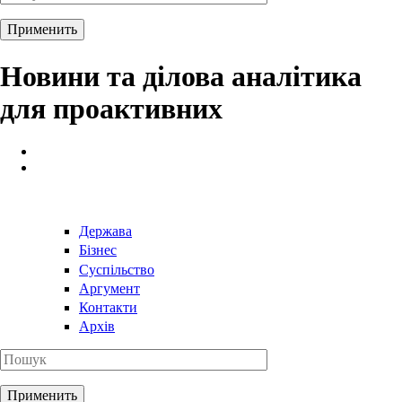
Новини та ділова аналітика
для проактивних
Держава
Бізнес
Суспільство
Аргумент
Контакти
Архів