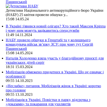
Пашинський
Детективи Національного антикорупційного бюро України
(НАБУ) 25 квітня провели обшуки у...
15:08
14.05.24
В Україні з'явився новий олігарх? Хто такий Максим Кріппа
і чому ним можуть зацікавитись спецслужби
11:49
14.11.2024
НАБУ провело обшуки в Генштабі та у колишнього
командувача військ зв’язку ЗСУ: при чому тут Сергій
Пашинський
15:08
14.05.2024
Наталія Холоденко взяла участь у благодійному проєкті для
українських дітей-сиріт
18:31
15.03.2024
Мобілізація обмежено придатних в Україні. Що це означає і
особливості
09:55
14.10.2023
«Неслабке» питання. Мобілізація жінок в Україні: коротко
про головне
09:55
13.10.2023
Мобілізація в Україні. Повістки в парку, відсрочка з
«доказами» та покарання для ухилянтів