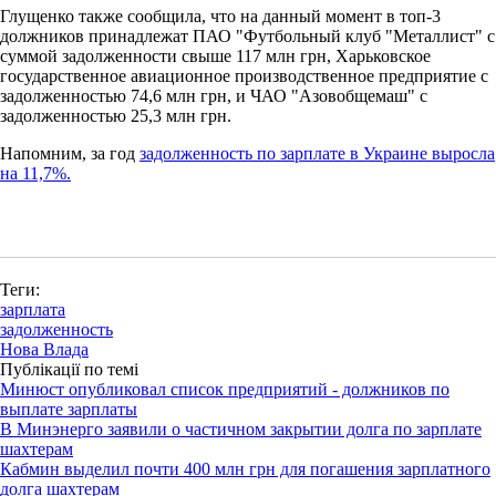
Глущенко также сообщила, что на данный момент в топ-3
должников принадлежат ПАО "Футбольный клуб "Металлист" с
суммой задолженности свыше 117 млн грн, Харьковское
государственное авиационное производственное предприятие с
задолженностью 74,6 млн грн, и ЧАО "Азовобщемаш" с
задолженностью 25,3 млн грн.
Напомним, за год
задолженность по зарплате в Украине выросла
на 11,7%.
Теги:
зарплата
задолженность
Нова Влада
Публікації по темі
Минюст опубликовал список предприятий - должников по
выплате зарплаты
В Минэнерго заявили о частичном закрытии долга по зарплате
шахтерам
Кабмин выделил почти 400 млн грн для погашения зарплатного
долга шахтерам