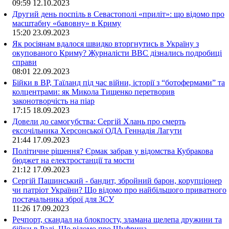
09:59
12.10.2023
Другий день поспіль в Севастополі «приліт»: що відомо про
масштабну «бавовну» в Криму
15:20
23.09.2023
Як росіянам вдалося швидко вторгнутись в Україну з
окупованого Криму? Журналісти ВВС дізнались подробиці
справи
08:01
22.09.2023
Бійки в ВР, Таїланд під час війни, історії з “ботофермами” та
колцентрами: як Микола Тищенко перетворив
законотворчість на піар
17:15
18.09.2023
Довели до самогубства: Сергій Хлань про смерть
ексочільника Херсонської ОДА Геннадія Лагути
21:44
17.09.2023
Політичне рішення? Єрмак забрав у відомства Кубракова
бюджет на електростанції та мости
21:12
17.09.2023
Сергій Пашинський - бандит, збройний барон, корупціонер
чи патріот України? Що відомо про найбільшого приватного
постачальника зброї для ЗСУ
11:26
17.09.2023
Речпорт, скандал на блокпосту, зламана щелепа дружини та
бійки в Раді. Що відомо про Шуфрича