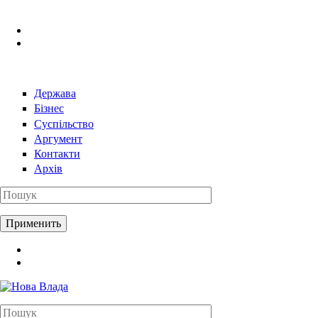
Перейти к основному содержанию
Держава
Бізнес
Суспільство
Аргумент
Контакти
Архів