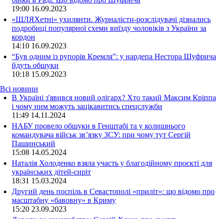
19:00
16.09.2023
«ШЛЯХетні» ухилянти. Журналісти-розслідувачі дізнались
подробиці популярної схеми виїзду чоловіків з України за
кордон
14:10
16.09.2023
“Був одним із рупорів Кремля”: у нардепа Нестора Шуфрича
йдуть обшуки
10:18
15.09.2023
Всі новини
В Україні з'явився новий олігарх? Хто такий Максим Кріппа
і чому ним можуть зацікавитись спецслужби
11:49 14.11.2024
НАБУ провело обшуки в Генштабі та у колишнього
командувача військ зв’язку ЗСУ: при чому тут Сергій
Пашинський
15:08 14.05.2024
Наталія Холоденко взяла участь у благодійному проєкті для
українських дітей-сиріт
18:31 15.03.2024
Другий день поспіль в Севастополі «приліт»: що відомо про
масштабну «бавовну» в Криму
15:20 23.09.2023