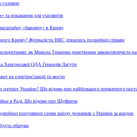
о головне
ми» та покарання для ухилянтів
 масштабну «бавовну» в Криму
ваного Криму? Журналісти ВВС дізнались подробиці справи
та колцентрами: як Микола Тищенко перетворив законотворчість на
ка Херсонської ОДА Геннадія Лагути
ет на електростанції та мости
и патріот України? Що відомо про найбільшого приватного пост
бійки в Раді. Що відомо про Шуфрича
робиці популярної схеми виїзду чоловіків з України за кордон
 йдуть обшуки