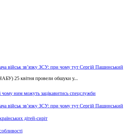
ча військ зв’язку ЗСУ: при чому тут Сергій Пашинський
АБУ) 25 квітня провели обшуки у...
 і чому ним можуть зацікавитись спецслужби
ча військ зв’язку ЗСУ: при чому тут Сергій Пашинський
країнських дітей-сиріт
особливості