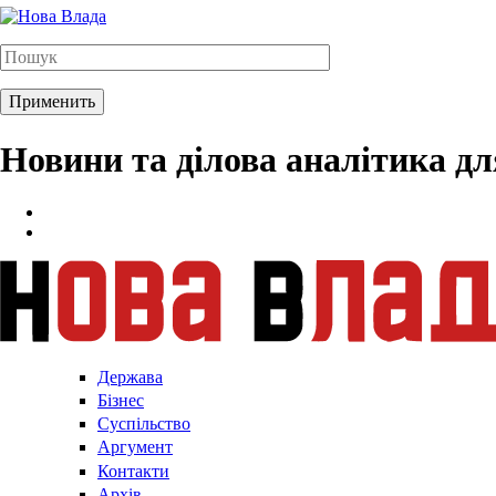
Новини та ділова аналітика д
Держава
Бізнес
Суспільство
Аргумент
Контакти
Архів