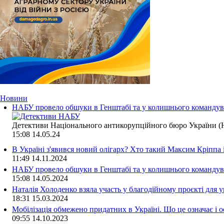
Новини
НАБУ провело обшуки в Генштабі та у колишнього командува
Детективи Національного антикорупційного бюро України (Н
15:08
14.05.24
В Україні з'явився новий олігарх? Хто такий Максим Кріппа
11:49
14.11.2024
НАБУ провело обшуки в Генштабі та у колишнього командува
15:08
14.05.2024
Наталія Холоденко взяла участь у благодійному проєкті для у
18:31
15.03.2024
Мобілізація обмежено придатних в Україні. Що це означає і 
09:55
14.10.2023