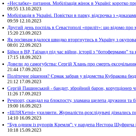
«Неслабке» питання. Мобілізація жінок в Україні: коротко пр
09:55
13.10.2023
Мобілізація в Україні. Повістки в парку, відсрочка з «доказа
09:59
12.10.2023
Другий день поспіль в Севастополі «приліт»: що відомо про
15:20
23.09.2023
Як росіянам вдалося швидко вторгнутись в Україну з окупо
08:01
22.09.2023
Бійки в ВР, Таїланд під час війни, історії з “ботофермами” 
17:15
18.09.2023
Довели до самогубства: Сергій Хлань про смерть ексочільни
21:44
17.09.2023
Політичне рішення? Єрмак забрав у відомства Кубракова бюдж
21:12
17.09.2023
Сергій Пашинський - бандит, збройний барон, корупціонер ч
11:26
17.09.2023
Речпорт, скандал на блокпосту, зламана щелепа дружини та 
19:00
16.09.2023
«ШЛЯХетні» ухилянти. Журналісти-розслідувачі дізнались под
14:10
16.09.2023
“Був одним із рупорів Кремля”: у нардепа Нестора Шуфрича
10:18
15.09.2023