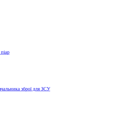
 піар
ачальника зброї для ЗСУ