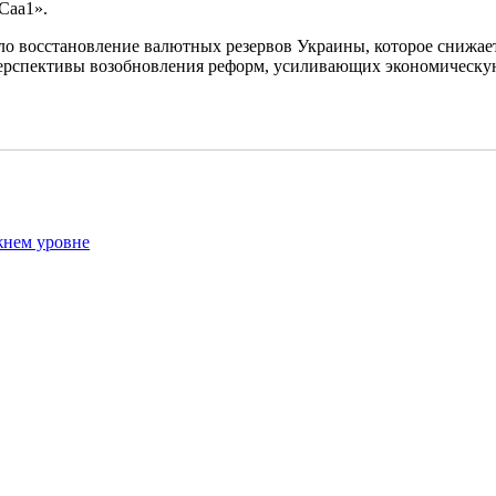
Caa1».
ло восстановление валютных резервов Украины, которое снижае
ерспективы возобновления реформ, усиливающих экономическую
жнем уровне