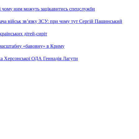
 і чому ним можуть зацікавитись спецслужби
ча військ зв’язку ЗСУ: при чому тут Сергій Пашинський
країнських дітей-сиріт
 масштабну «бавовну» в Криму
ка Херсонської ОДА Геннадія Лагути