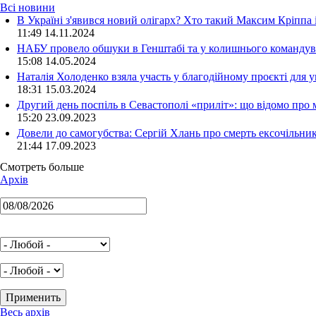
Всі новини
В Україні з'явився новий олігарх? Хто такий Максим Кріппа
11:49 14.11.2024
НАБУ провело обшуки в Генштабі та у колишнього командува
15:08 14.05.2024
Наталія Холоденко взяла участь у благодійному проєкті для у
18:31 15.03.2024
Другий день поспіль в Севастополі «приліт»: що відомо про
15:20 23.09.2023
Довели до самогубства: Сергій Хлань про смерть ексочільни
21:44 17.09.2023
Смотреть больше
Архів
Весь архів