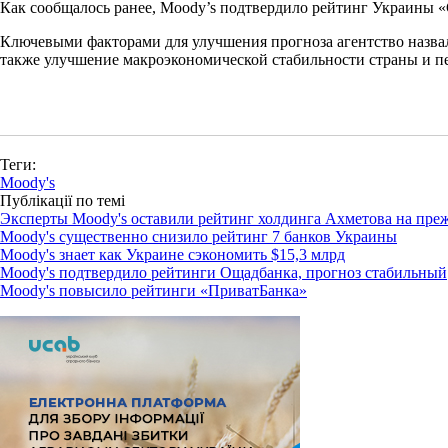
Как сообщалось ранее, Moody’s подтвердило рейтинг Украины «
Ключевыми факторами для улучшения прогноза агентство назва
также улучшение макроэкономической стабильности страны и п
Теги:
Moody's
Публікації по темі
Эксперты Moody's оставили рейтинг холдинга Ахметова на пре
Moody's существенно снизило рейтинг 7 банков Украины
Moody's знает как Украине сэкономить $15,3 млрд
Moody's подтвердило рейтинги Ощадбанка, прогноз стабильный
Moody's повысило рейтинги «ПриватБанка»