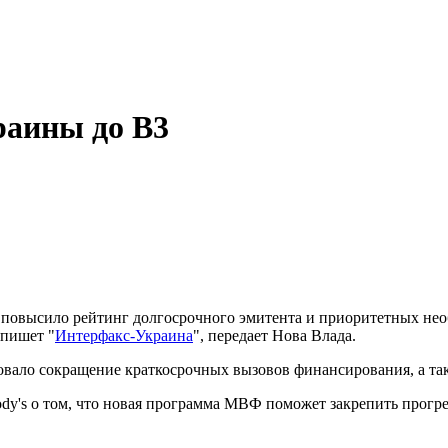
раины до В3
ce повысило рейтинг долгосрочного эмитента и приоритетных не
 пишет "
Интерфакс-Украина
", передает Нова Влада.
овало сокращение краткосрочных вызовов финансирования, а т
's о том, что новая программа МВФ поможет закрепить прогрес