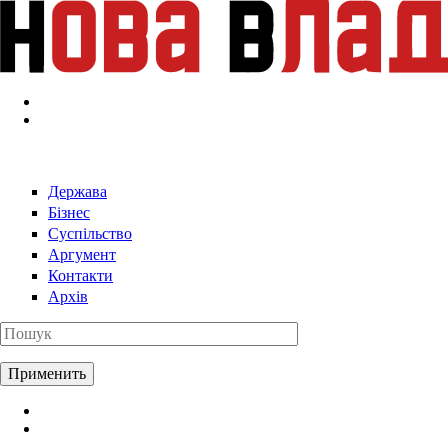
Перейти к основному содержанию
Держава
Бізнес
Суспільство
Аргумент
Контакти
Архів