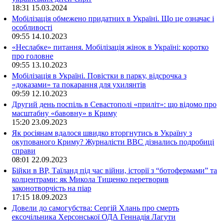
18:31
15.03.2024
Мобілізація обмежено придатних в Україні. Що це означає і
особливості
09:55
14.10.2023
«Неслабке» питання. Мобілізація жінок в Україні: коротко
про головне
09:55
13.10.2023
Мобілізація в Україні. Повістки в парку, відсрочка з
«доказами» та покарання для ухилянтів
09:59
12.10.2023
Другий день поспіль в Севастополі «приліт»: що відомо про
масштабну «бавовну» в Криму
15:20
23.09.2023
Як росіянам вдалося швидко вторгнутись в Україну з
окупованого Криму? Журналісти ВВС дізнались подробиці
справи
08:01
22.09.2023
Бійки в ВР, Таїланд під час війни, історії з “ботофермами” та
колцентрами: як Микола Тищенко перетворив
законотворчість на піар
17:15
18.09.2023
Довели до самогубства: Сергій Хлань про смерть
ексочільника Херсонської ОДА Геннадія Лагути