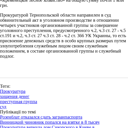
«Кременецкое лесное хозяйство» на общую сумму почти 1 млн
грн.
Прокуратурой Тернопольской области направилен в суд
обвинительный акт в уголовном производстве в отношении
четырех участников организованной группы за совершение
уголовного преступления, предусмотренного ч.2, ч.3 ст. 27 - ч.5
ст.191 и ч.2, ч.3 ст. 27 ч.3 ст. 28 - ч.2 ст. 366 УК Украины, то есть
присвоение денежных средств в особо крупных размерах путем
злоупотребления служебным лицом своим служебным
положением, в составе организованной группы и служебный
подлог.
Теги:
Прокуратура
хищения денег
преступная группа
суд
Публікації по темі
Розенблат отказался сдать загранпаспорта
Винницкий чиновник попался на взятке в 8 тысяч
Прокуратура вернула дом Сикорского в Киеве в