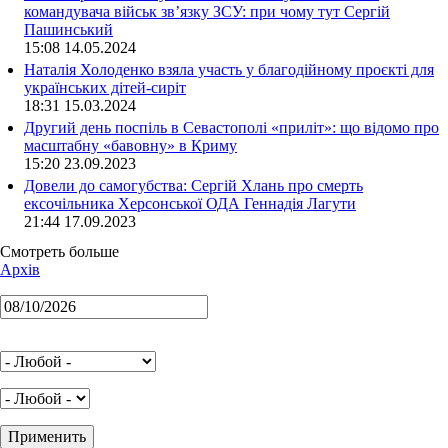
командувача військ зв’язку ЗСУ: при чому тут Сергій
Пашинський
15:08 14.05.2024
Наталія Холоденко взяла участь у благодійному проєкті для
українських дітей-сиріт
18:31 15.03.2024
Другий день поспіль в Севастополі «приліт»: що відомо про
масштабну «бавовну» в Криму
15:20 23.09.2023
Довели до самогубства: Сергій Хлань про смерть
ексочільника Херсонської ОДА Геннадія Лагути
21:44 17.09.2023
Смотреть больше
Архів