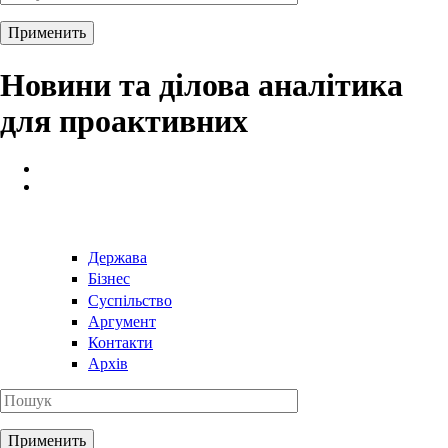
Новини та ділова аналітика
для проактивних
Держава
Бізнес
Суспільство
Аргумент
Контакти
Архів