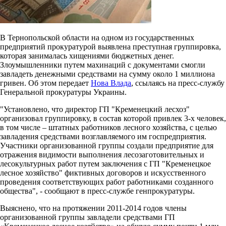
В Тернопольской области на одном из государственных
предприятий прокуратурой выявлена преступная группировка,
которая занималась хищениями бюджетных денег.
Злоумышленники путем махинаций с документами смогли
завладеть денежными средствами на сумму около 1 миллиона
гривен. Об этом передает
Нова Влада
, ссылаясь на пресс-службу
Генеральной прокуратуры Украины.
"Установлено, что директор ГП "Кременецкий лесхоз"
организовал группировку, в состав которой привлек 3-х человек,
в том числе – штатных работников лесного хозяйства, с целью
завладения средствами возглавляемого им госпредприятия.
Участники организованной группы создали предприятие для
отражения видимости выполнения лесозаготовительных и
лесокультурных работ путем заключения с ГП "Кременецкое
лесное хозяйство" фиктивных договоров и искусственного
проведения соответствующих работ работниками созданного
общества", - сообщают в пресс-службе генпрокуратуры.
Выяснено, что на протяжении 2011-2014 годов члены
организованной группы завладели средствами ГП