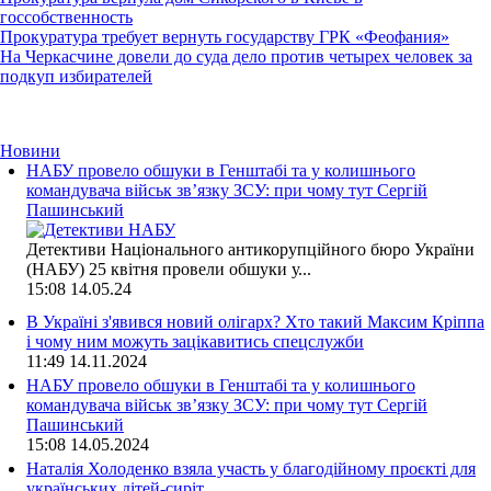
госсобственность
Прокуратура требует вернуть государству ГРК «Феофания»
На Черкасчине довели до суда дело против четырех человек за
подкуп избирателей
Новини
НАБУ провело обшуки в Генштабі та у колишнього
командувача військ зв’язку ЗСУ: при чому тут Сергій
Пашинський
Детективи Національного антикорупційного бюро України
(НАБУ) 25 квітня провели обшуки у...
15:08
14.05.24
В Україні з'явився новий олігарх? Хто такий Максим Кріппа
і чому ним можуть зацікавитись спецслужби
11:49
14.11.2024
НАБУ провело обшуки в Генштабі та у колишнього
командувача військ зв’язку ЗСУ: при чому тут Сергій
Пашинський
15:08
14.05.2024
Наталія Холоденко взяла участь у благодійному проєкті для
українських дітей-сиріт