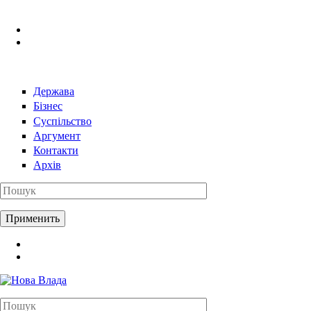
Перейти к основному содержанию
Держава
Бізнес
Суспільство
Аргумент
Контакти
Архів