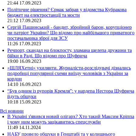
21:44
17.09.2023
Політичне рішення? Єрмак забрав у відомства Кубракова
бюджет на електростанції та мости
21:12
17.09.2023
Сергій Пашинський - бандит, збройний барон, корупціонер
чи патріот України? Що відомо про найбільшого приватного
постачальника зброї для ЗСУ
11:26
17.09.2023
Речпорт, скандал на блокпосту, зламана щелепа дружини та
бійки в Раді. Що відомо про Шуфрича
19:00
16.09.2023
«ШЛЯХетні» ухилянти. Журналісти-розслідувачі дізнались
подробиці популярної схеми виїзду чоловіків з України за
кордон
14:10
16.09.2023
“Був одним із рупорів Кремля”: у нардепа Нестора Шуфрича
йдуть обшуки
10:18
15.09.2023
Всі новини
В Україні з'явився новий олігарх? Хто такий Максим Кріппа
і чому ним можуть зацікавитись спецслужби
11:49 14.11.2024
НАБУ провело обшуки в Генштабі та у колишнього