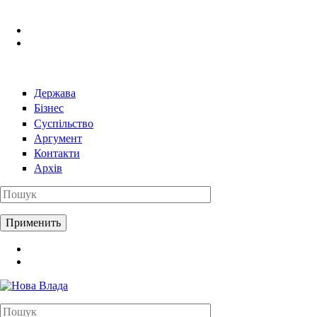
Перейти к основному содержанию
Держава
Бізнес
Суспільство
Аргумент
Контакти
Архів