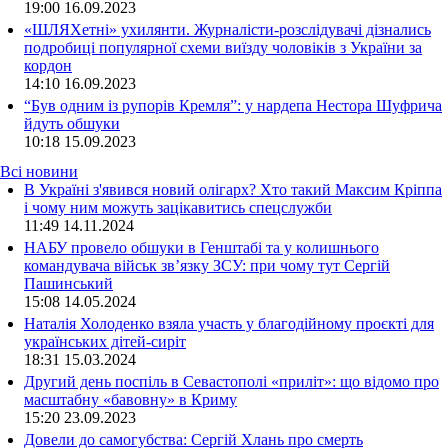
19:00
16.09.2023
«ШЛЯХетні» ухилянти. Журналісти-розслідувачі дізнались
подробиці популярної схеми виїзду чоловіків з України за
кордон
14:10
16.09.2023
“Був одним із рупорів Кремля”: у нардепа Нестора Шуфрича
йдуть обшуки
10:18
15.09.2023
Всі новини
В Україні з'явився новий олігарх? Хто такий Максим Кріппа
і чому ним можуть зацікавитись спецслужби
11:49 14.11.2024
НАБУ провело обшуки в Генштабі та у колишнього
командувача військ зв’язку ЗСУ: при чому тут Сергій
Пашинський
15:08 14.05.2024
Наталія Холоденко взяла участь у благодійному проєкті для
українських дітей-сиріт
18:31 15.03.2024
Другий день поспіль в Севастополі «приліт»: що відомо про
масштабну «бавовну» в Криму
15:20 23.09.2023
Довели до самогубства: Сергій Хлань про смерть