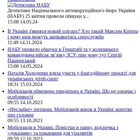
Детективи Національного антикорупційного бюро України
(НАБУ) 25 квітня провели обшуки у...
15:08
14.05.24
В Україні з'явився новий олігарх? Хто такий Максим Кріппа
і чому ним можуть зацікавитись спецслужби
11:49
14.11.2024
НАБУ провело обшуки в Генштабі та у колишнього
командувача військ зв’язку ЗСУ: при чому тут Сергій
Пашинський
15:08
14.05.2024
Наталія Холоденко взяла участь у благодійному проєкті для
українських дітей-сиріт
18:31
15.03.2024
Мобілізація обмежено придатних в Україні. Що це означає і
особливості
09:55
14.10.2023
«Неслабке» питання. Мобілізація жінок в Україні: коротко
про головне
09:55
13.10.2023
Мобілізація в Україні. Повістки в парку, відсрочка з
«доказами» та покарання для ухилянтів
09:59
12.10.2023