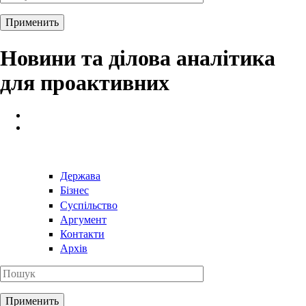
Новини та ділова аналітика
для проактивних
Держава
Бізнес
Суспільство
Аргумент
Контакти
Архів