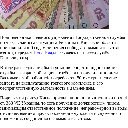
Подполковника Главного управления Государственной службы
по чрезвычайным ситуациям Украины в Киевской области
приговорили к 6 годам лишения свободы за вымогательство
взятки, передает
Нова Влада
, ссылаясь на пресс-службу
Генпрокуратуры.
В ходе расследования было установлено, что подполковник
службы гражданской защиты требовал и получил от юриста
Васильковской районной потребсоюза 50 тыс грн за снятие
запрета на эксплуатацию торгового комплекса и его
беспрепятственную деятельность в дальнейшем.
Подольский райсуд Киева признал виновным чиновника по ч. 4
ст. 368 УК Украины, то есть получение должностным лицом,
занимающим ответственное положение, неправомерной выгоды
с использованием предоставленной ему власти и служебного
положения, соединенного с вымогательством.