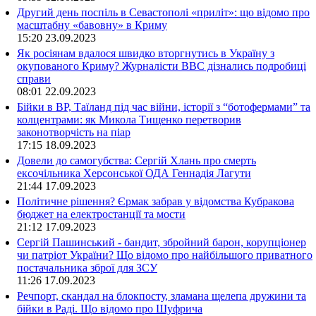
Другий день поспіль в Севастополі «приліт»: що відомо про
масштабну «бавовну» в Криму
15:20
23.09.2023
Як росіянам вдалося швидко вторгнутись в Україну з
окупованого Криму? Журналісти ВВС дізнались подробиці
справи
08:01
22.09.2023
Бійки в ВР, Таїланд під час війни, історії з “ботофермами” та
колцентрами: як Микола Тищенко перетворив
законотворчість на піар
17:15
18.09.2023
Довели до самогубства: Сергій Хлань про смерть
ексочільника Херсонської ОДА Геннадія Лагути
21:44
17.09.2023
Політичне рішення? Єрмак забрав у відомства Кубракова
бюджет на електростанції та мости
21:12
17.09.2023
Сергій Пашинський - бандит, збройний барон, корупціонер
чи патріот України? Що відомо про найбільшого приватного
постачальника зброї для ЗСУ
11:26
17.09.2023
Речпорт, скандал на блокпосту, зламана щелепа дружини та
бійки в Раді. Що відомо про Шуфрича