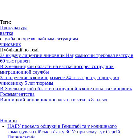
Теги:
Прокуратура
взятка
служба по чрезвычайным ситуациям
чиновник
Публікації по темі
За выдачу лицензии чиновник Нацкомиссии требовал взятку в
60 тыс гривен
В Хмельницкой области на взятке погорел сотрудник
миграционной службы
За получение взятки в размере 24 тыс. грн суд присудил
чиновнику 5 лет тюрьмы
В Хмельницкой области на крупной взятке попался чиновник
Госземагентства
Винницкий чиновник попался на взятке в 8 тысяч
Новини
НАБУ провело обшуки в Генштабі та у колишнього
командувача військ зв’язку ЗСУ: при чому тут Сергій
Пашинський