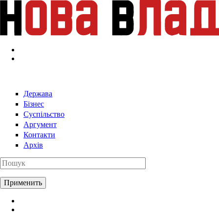
Перейти к основному содержанию
Держава
Бізнес
Суспільство
Аргумент
Контакти
Архів