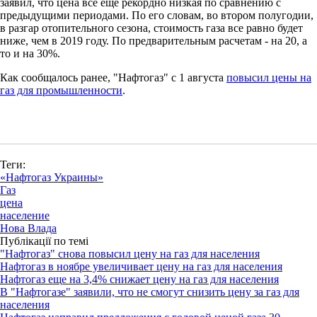
заявил, что цена все еще рекордно низкая по сравнению с
предыдущими периодами. По его словам, во втором полугодии,
в разгар отопительного сезона, стоимость газа все равно будет
ниже, чем в 2019 году. По предварительным расчетам - на 20, а
то и на 30%.
Как сообщалось ранее, "Нафтогаз" с 1 августа
повысил цены на
газ для промышленности
.
Теги:
«Нафтогаз Украины»
Газ
цена
население
Нова Влада
Публікації по темі
"Нафтогаз" снова повысил цену на газ для населения
Нафтогаз в ноябре увеличивает цену на газ для населения
Нафтогаз еще на 3,4% снижает цену на газ для населения
В "Нафтогазе" заявили, что не смогут снизить цену за газ для
населения