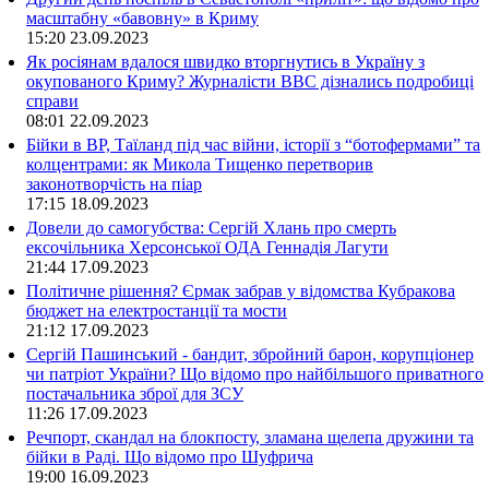
масштабну «бавовну» в Криму
15:20
23.09.2023
Як росіянам вдалося швидко вторгнутись в Україну з
окупованого Криму? Журналісти ВВС дізнались подробиці
справи
08:01
22.09.2023
Бійки в ВР, Таїланд під час війни, історії з “ботофермами” та
колцентрами: як Микола Тищенко перетворив
законотворчість на піар
17:15
18.09.2023
Довели до самогубства: Сергій Хлань про смерть
ексочільника Херсонської ОДА Геннадія Лагути
21:44
17.09.2023
Політичне рішення? Єрмак забрав у відомства Кубракова
бюджет на електростанції та мости
21:12
17.09.2023
Сергій Пашинський - бандит, збройний барон, корупціонер
чи патріот України? Що відомо про найбільшого приватного
постачальника зброї для ЗСУ
11:26
17.09.2023
Речпорт, скандал на блокпосту, зламана щелепа дружини та
бійки в Раді. Що відомо про Шуфрича
19:00
16.09.2023