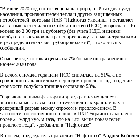
"В июле 2020 года оптовая цена на природный газ для нужд
населения, производителей тепла и других защищенных
потребителей, которым НАК "Нафтогаз Украины" поставляет
газ в рамках специальных обязанностей (ПСО), возросла на 16
копеек до 2,30 грн за кубометр (без учета НДС, наценки
газзбутов и расходов на транспортировку газа магистральными
и распределительными трубопроводами)", - говорится в
сообщении.
Отмечается, что такая цена - на 7% больше по сравнению с
июнем 2020 года.
В целом с начала года цена ПСО снизилась на 51%, а по
сравнению с аналогичным периодом прошлого года падение
стоимости голубого топлива составило 53%.
"Сдерживающими факторами для украинских цен есть
значительные запасы газа в отечественных хранилищах и
рекордный разрыв между спросом и предложением. В
частности, по состоянию на июль в ПХГ Украины накоплено
более 21 млрд куб. м газа, что на 42% выше показателей
прошлого года", - добавили в "Нафтогазе".
Впрочем, председатель правления "Нафтогаза"
Андрей Коболев