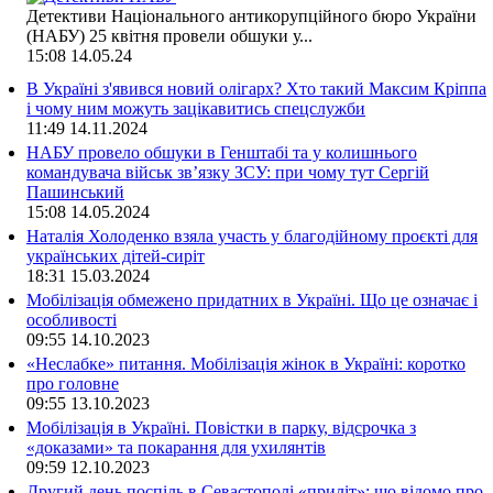
Детективи Національного антикорупційного бюро України
(НАБУ) 25 квітня провели обшуки у...
15:08
14.05.24
В Україні з'явився новий олігарх? Хто такий Максим Кріппа
і чому ним можуть зацікавитись спецслужби
11:49
14.11.2024
НАБУ провело обшуки в Генштабі та у колишнього
командувача військ зв’язку ЗСУ: при чому тут Сергій
Пашинський
15:08
14.05.2024
Наталія Холоденко взяла участь у благодійному проєкті для
українських дітей-сиріт
18:31
15.03.2024
Мобілізація обмежено придатних в Україні. Що це означає і
особливості
09:55
14.10.2023
«Неслабке» питання. Мобілізація жінок в Україні: коротко
про головне
09:55
13.10.2023
Мобілізація в Україні. Повістки в парку, відсрочка з
«доказами» та покарання для ухилянтів
09:59
12.10.2023
Другий день поспіль в Севастополі «приліт»: що відомо про