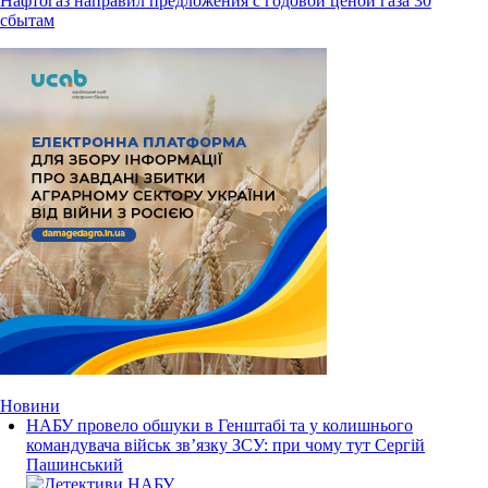
Нафтогаз направил предложения с годовой ценой газа 30
сбытам
Новини
НАБУ провело обшуки в Генштабі та у колишнього
командувача військ зв’язку ЗСУ: при чому тут Сергій
Пашинський