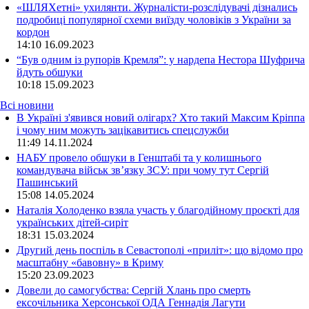
«ШЛЯХетні» ухилянти. Журналісти-розслідувачі дізнались
подробиці популярної схеми виїзду чоловіків з України за
кордон
14:10
16.09.2023
“Був одним із рупорів Кремля”: у нардепа Нестора Шуфрича
йдуть обшуки
10:18
15.09.2023
Всі новини
В Україні з'явився новий олігарх? Хто такий Максим Кріппа
і чому ним можуть зацікавитись спецслужби
11:49 14.11.2024
НАБУ провело обшуки в Генштабі та у колишнього
командувача військ зв’язку ЗСУ: при чому тут Сергій
Пашинський
15:08 14.05.2024
Наталія Холоденко взяла участь у благодійному проєкті для
українських дітей-сиріт
18:31 15.03.2024
Другий день поспіль в Севастополі «приліт»: що відомо про
масштабну «бавовну» в Криму
15:20 23.09.2023
Довели до самогубства: Сергій Хлань про смерть
ексочільника Херсонської ОДА Геннадія Лагути