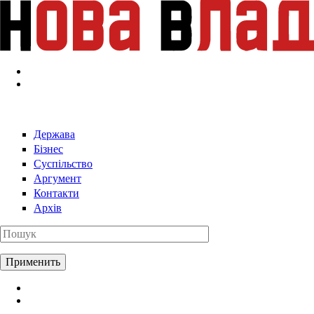
Перейти к основному содержанию
Держава
Бізнес
Суспільство
Аргумент
Контакти
Архів