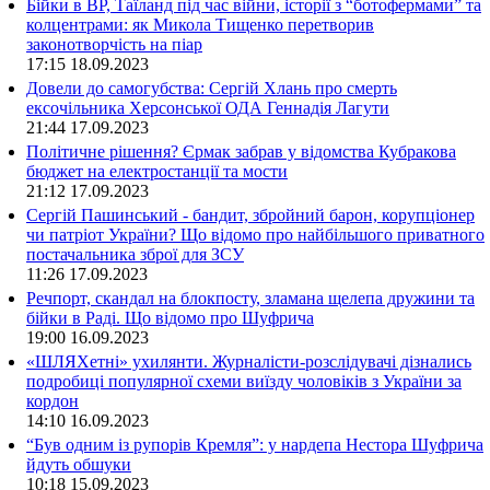
Бійки в ВР, Таїланд під час війни, історії з “ботофермами” та
колцентрами: як Микола Тищенко перетворив
законотворчість на піар
17:15
18.09.2023
Довели до самогубства: Сергій Хлань про смерть
ексочільника Херсонської ОДА Геннадія Лагути
21:44
17.09.2023
Політичне рішення? Єрмак забрав у відомства Кубракова
бюджет на електростанції та мости
21:12
17.09.2023
Сергій Пашинський - бандит, збройний барон, корупціонер
чи патріот України? Що відомо про найбільшого приватного
постачальника зброї для ЗСУ
11:26
17.09.2023
Речпорт, скандал на блокпосту, зламана щелепа дружини та
бійки в Раді. Що відомо про Шуфрича
19:00
16.09.2023
«ШЛЯХетні» ухилянти. Журналісти-розслідувачі дізнались
подробиці популярної схеми виїзду чоловіків з України за
кордон
14:10
16.09.2023
“Був одним із рупорів Кремля”: у нардепа Нестора Шуфрича
йдуть обшуки
10:18
15.09.2023