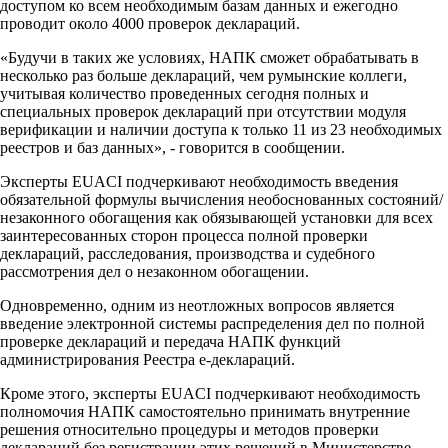
доступом ко всем необходимым базам данных и ежегодно
проводит около 4000 проверок деклараций.
«Будучи в таких же условиях, НАПК сможет обрабатывать в
несколько раз больше деклараций, чем румынские коллеги,
учитывая количество проведенных сегодня полных и
специальных проверок деклараций при отсутствии модуля
верификации и наличии доступа к только 11 из 23 необходимых
реестров и баз данных», - говорится в сообщении.
Эксперты EUACI подчеркивают необходимость введения
обязательной формулы вычисления необоснованных состояний/
незаконного обогащения как обязывающей установки для всех
заинтересованных сторон процесса полной проверки
деклараций, расследования, производства и судебного
рассмотрения дел о незаконном обогащении.
Одновременно, одним из неотложных вопросов является
введение электронной системы распределения дел по полной
проверке деклараций и передача НАПК функций
администрирования Реестра е-деклараций.
Кроме этого, эксперты EUACI подчеркивают необходимость
полномочия НАПК самостоятельно принимать внутренние
решения относительно процедуры и методов проверки
деклараций без регистрации этих решений в Министерстве