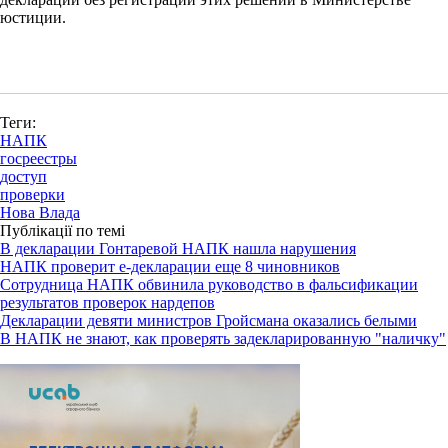
юстиции.
Теги:
НАПК
госреестры
доступ
проверки
Нова Влада
Публікації по темі
В декларации Гонтаревой НАПК нашла нарушения
НАПК проверит е-декларации еще 8 чиновников
Сотрудница НАПК обвинила руководство в фальсификации
результатов проверок нардепов
Декларации девяти министров Гройсмана оказались белыми
В НАПК не знают, как проверять задекларированную "наличку"