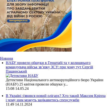
Новини
НАБУ провело обшуки в Генштабі та у колишнього
командувача військ зв’язку ЗСУ: при чому тут Сергій
Пашинський
Детективи Національного антикорупційного бюро України
(НАБУ) 25 квітня провели обшуки у...
15:08
14.05.24
В Україні з'явився новий олігарх? Хто такий Максим Кріппа
і чому ним можуть зацікавитись спецслужби
11:49
14.11.2024