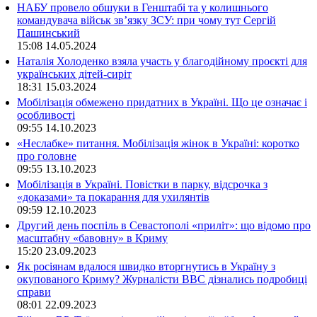
НАБУ провело обшуки в Генштабі та у колишнього
командувача військ зв’язку ЗСУ: при чому тут Сергій
Пашинський
15:08
14.05.2024
Наталія Холоденко взяла участь у благодійному проєкті для
українських дітей-сиріт
18:31
15.03.2024
Мобілізація обмежено придатних в Україні. Що це означає і
особливості
09:55
14.10.2023
«Неслабке» питання. Мобілізація жінок в Україні: коротко
про головне
09:55
13.10.2023
Мобілізація в Україні. Повістки в парку, відсрочка з
«доказами» та покарання для ухилянтів
09:59
12.10.2023
Другий день поспіль в Севастополі «приліт»: що відомо про
масштабну «бавовну» в Криму
15:20
23.09.2023
Як росіянам вдалося швидко вторгнутись в Україну з
окупованого Криму? Журналісти ВВС дізнались подробиці
справи
08:01
22.09.2023