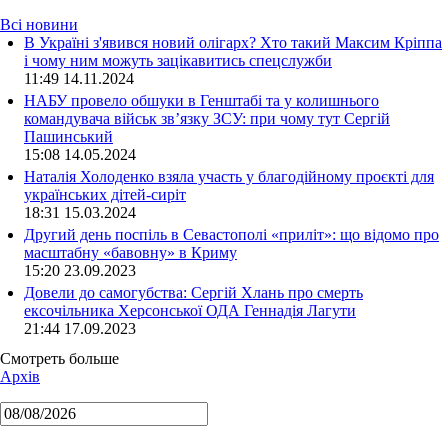
Всі новини
В Україні з'явився новий олігарх? Хто такий Максим Кріппа
і чому ним можуть зацікавитись спецслужби
11:49 14.11.2024
НАБУ провело обшуки в Генштабі та у колишнього
командувача військ зв’язку ЗСУ: при чому тут Сергій
Пашинський
15:08 14.05.2024
Наталія Холоденко взяла участь у благодійному проєкті для
українських дітей-сиріт
18:31 15.03.2024
Другий день поспіль в Севастополі «приліт»: що відомо про
масштабну «бавовну» в Криму
15:20 23.09.2023
Довели до самогубства: Сергій Хлань про смерть
ексочільника Херсонської ОДА Геннадія Лагути
21:44 17.09.2023
Смотреть больше
Архів