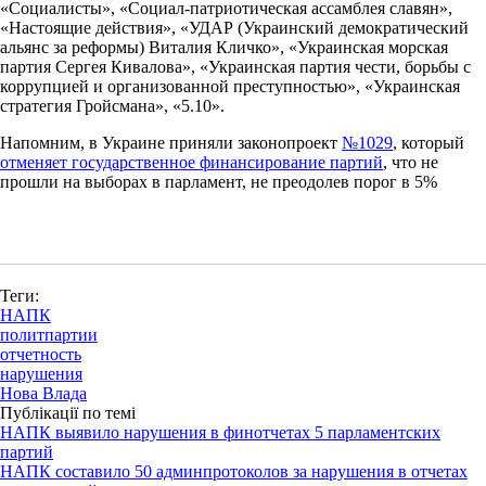
«Социалисты», «Социал-патриотическая ассамблея славян»,
«Настоящие действия», «УДАР (Украинский демократический
альянс за реформы) Виталия Кличко», «Украинская морская
партия Сергея Кивалова», «Украинская партия чести, борьбы с
коррупцией и организованной преступностью», «Украинская
стратегия Гройсмана», «5.10».
Напомним, в Украине приняли законопроект
№1029
, который
отменяет государственное финансирование партий
, что не
прошли на выборах в парламент, не преодолев порог в 5%
Теги:
НАПК
политпартии
отчетность
нарушения
Нова Влада
Публікації по темі
НАПК выявило нарушения в финотчетах 5 парламентских
партий
НАПК составило 50 админпротоколов за нарушения в отчетах