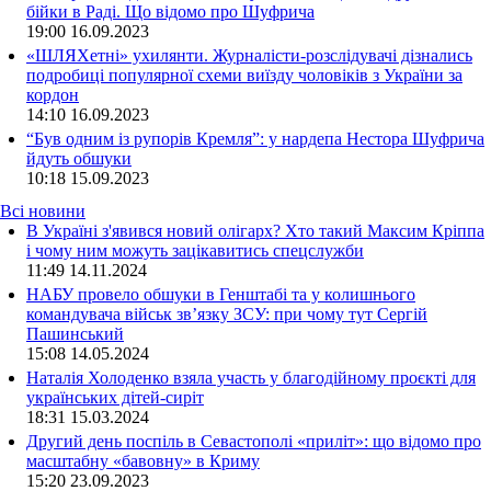
бійки в Раді. Що відомо про Шуфрича
19:00
16.09.2023
«ШЛЯХетні» ухилянти. Журналісти-розслідувачі дізнались
подробиці популярної схеми виїзду чоловіків з України за
кордон
14:10
16.09.2023
“Був одним із рупорів Кремля”: у нардепа Нестора Шуфрича
йдуть обшуки
10:18
15.09.2023
Всі новини
В Україні з'явився новий олігарх? Хто такий Максим Кріппа
і чому ним можуть зацікавитись спецслужби
11:49 14.11.2024
НАБУ провело обшуки в Генштабі та у колишнього
командувача військ зв’язку ЗСУ: при чому тут Сергій
Пашинський
15:08 14.05.2024
Наталія Холоденко взяла участь у благодійному проєкті для
українських дітей-сиріт
18:31 15.03.2024
Другий день поспіль в Севастополі «приліт»: що відомо про
масштабну «бавовну» в Криму
15:20 23.09.2023