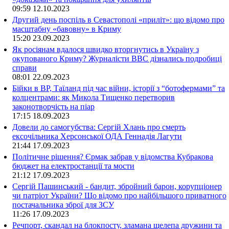
09:59
12.10.2023
Другий день поспіль в Севастополі «приліт»: що відомо про
масштабну «бавовну» в Криму
15:20
23.09.2023
Як росіянам вдалося швидко вторгнутись в Україну з
окупованого Криму? Журналісти ВВС дізнались подробиці
справи
08:01
22.09.2023
Бійки в ВР, Таїланд під час війни, історії з “ботофермами” та
колцентрами: як Микола Тищенко перетворив
законотворчість на піар
17:15
18.09.2023
Довели до самогубства: Сергій Хлань про смерть
ексочільника Херсонської ОДА Геннадія Лагути
21:44
17.09.2023
Політичне рішення? Єрмак забрав у відомства Кубракова
бюджет на електростанції та мости
21:12
17.09.2023
Сергій Пашинський - бандит, збройний барон, корупціонер
чи патріот України? Що відомо про найбільшого приватного
постачальника зброї для ЗСУ
11:26
17.09.2023
Речпорт, скандал на блокпосту, зламана щелепа дружини та