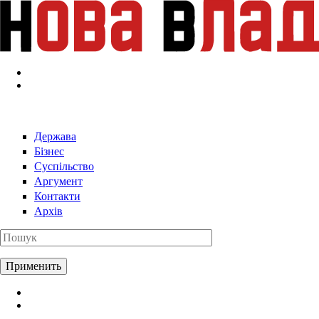
Перейти к основному содержанию
Держава
Бізнес
Суспільство
Аргумент
Контакти
Архів