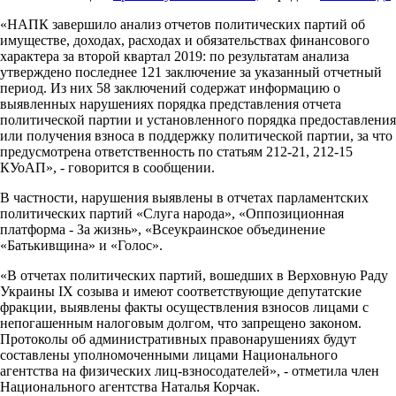
«НАПК завершило анализ отчетов политических партий об
имуществе, доходах, расходах и обязательствах финансового
характера за второй квартал 2019: по результатам анализа
утверждено последнее 121 заключение за указанный отчетный
период. Из них 58 заключений содержат информацию о
выявленных нарушениях порядка представления отчета
политической партии и установленного порядка предоставления
или получения взноса в поддержку политической партии, за что
предусмотрена ответственность по статьям 212-21, 212-15
КУоАП», - говорится в сообщении.
В частности, нарушения выявлены в отчетах парламентских
политических партий «Слуга народа», «Оппозиционная
платформа - За жизнь», «Всеукраинское объединение
«Батькивщина» и «Голос».
«В отчетах политических партий, вошедших в Верховную Раду
Украины ІХ ​​созыва и имеют соответствующие депутатские
фракции, выявлены факты осуществления взносов лицами с
непогашенным налоговым долгом, что запрещено законом.
Протоколы об административных правонарушениях будут
составлены уполномоченными лицами Национального
агентства на физических лиц-взносодателей», - отметила член
Национального агентства Наталья Корчак.