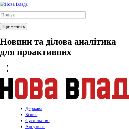
Новини та ділова аналітика
для проактивних
Держава
Бізнес
Суспільство
Аргумент