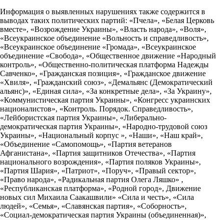
Информация о выявленных нарушениях также содержится в
выводах таких политических партий: «Пчела», «Белая Церковь
вместе», «Возрождение Украины», «Власть народа», «Воля»,
«Всеукраинское объединение «Вольность и справедливость»,
«Всеукраинское объединение «Громада», «Всеукраинское
объединение «Свобода», «Общественное движение «Народный
контроль», «Общественно-политическая платформа Надежды
Савченко», «Гражданская позиция», «Гражданское движение
«Хвиля», «Гражданский союз», «Демальянс (Демократический
альянс)», «Единая сила», «За конкретные дела», «За Украину»,
«Коммунистическая партия Украины», «Конгресс украинских
националистов», «Контроль. Порядок. Справедливость»,
«Лейбористская партия Украины», «Либерально-
демократическая партия Украины», «Народно-трудовой союз
Украины», «Национальный корпус », «Наши», «Наш край»,
«Объединение «Самопомощь», «Партия ветеранов
Афганистана», «Партия защитников Отечества», «Партия
национального возрождения», «Партия поляков Украины»,
«Партия Шария», «Патриот», «Поруч», «Правый сектор»,
«Право народа», «Радикальная партия Олега Ляшко» ,
«Республиканская платформа», «Родной город», Движение
новых сил Михаила Саакашвили» «Сила и честь», «Сила
людей», «Семья», «Славянская партия», «Соборность»,
«Социал-демократическая партия Украины (объединенная)»,