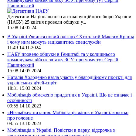
командувача військ зв’язку ЗСУ: при чому тут Сергій
Пашинський
Детективи Національного антикорупційного бюро України
(НАБУ) 25 квітня провели обшуки у...
15:08
14.05.24
В Україні з'явився новий олігарх? Хто такий Максим Кріппа
і чому ним можуть зацікавитись спецслужби
11:49
14.11.2024
НАБУ провело обшуки в Генштабі та у колишнього
командувача військ зв’язку ЗСУ: при чому тут Сергій
Пашинський
15:08
14.05.2024
Наталія Холоденко взяла участь у благодійному проєкті для
українських дітей-сиріт
18:31
15.03.2024
Мобілізація обмежено придатних в Україні. Що це означає і
особливості
09:55
14.10.2023
«Неслабке» питання. Мобілізація жінок в Україні: коротко
про головне
09:55
13.10.2023
Мобілізація в Україні. Повістки в парку, відсрочка з
«доказами» та покарання для ухилянтів