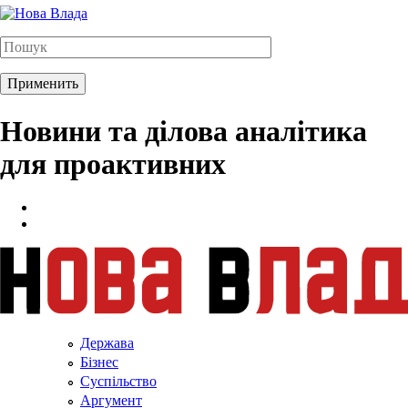
Новини та ділова аналітика
для проактивних
Держава
Бізнес
Суспільство
Аргумент