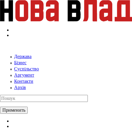
Перейти к основному содержанию
Держава
Бізнес
Суспільство
Аргумент
Контакти
Архів