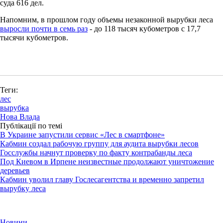
суда 616 дел.
Напомним, в прошлом году объемы незаконной вырубки леса
выросли почти в семь раз
- до 118 тысяч кубометров с 17,7
тысячи кубометров.
Теги:
лес
вырубка
Нова Влада
Публікації по темі
В Украине запустили сервис «Лес в смартфоне»
Кабмин создал рабочую группу для аудита вырубки лесов
Госслужбы начнут проверку по факту контрабанды леса
Под Киевом в Ирпене неизвестные продолжают уничтожение
деревьев
Кабмин уволил главу Гослесагентства и временно запретил
вырубку леса
Новини