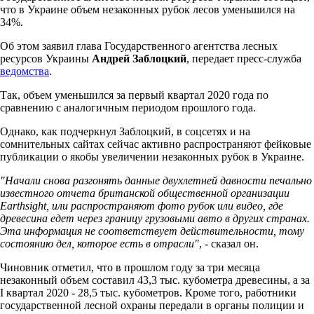
что в Украине объем незаконных рубок лесов уменьшился на
34%.
Об этом заявил глава Государственного агентства лесных
ресурсов Украины
Андрей Заблоцкий
, передает пресс-служба
ведомства
.
Так, объем уменьшился за первый квартал 2020 года по
сравнению с аналогичным периодом прошлого года.
Однако, как подчеркнул Заблоцкий, в соцсетях и на
сомнительных сайтах сейчас активно распространяют фейковые
публикации о якобы увеличении незаконных рубок в Украине.
"Начали снова разгонять данные двухлетней давности печально
известного отчета британской общественной организации
Earthsight, или распространяют фото рубок или видео, где
древесина едет через границу грузовыми авто в других странах.
Эта информация не соответствует действительности, тому
состоянию дел, которое есть в отрасли"
, - сказал он.
Чиновник отметил, что в прошлом году за три месяца
незаконный объем составил 43,3 тыс. кубометра древесины, а за
I квартал 2020 - 28,5 тыс. кубометров. Кроме того, работники
государственной лесной охраны передали в органы полиции и