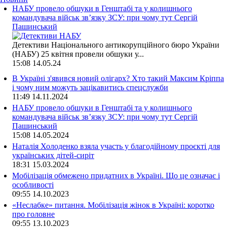
НАБУ провело обшуки в Генштабі та у колишнього
командувача військ зв’язку ЗСУ: при чому тут Сергій
Пашинський
Детективи Національного антикорупційного бюро України
(НАБУ) 25 квітня провели обшуки у...
15:08
14.05.24
В Україні з'явився новий олігарх? Хто такий Максим Кріппа
і чому ним можуть зацікавитись спецслужби
11:49
14.11.2024
НАБУ провело обшуки в Генштабі та у колишнього
командувача військ зв’язку ЗСУ: при чому тут Сергій
Пашинський
15:08
14.05.2024
Наталія Холоденко взяла участь у благодійному проєкті для
українських дітей-сиріт
18:31
15.03.2024
Мобілізація обмежено придатних в Україні. Що це означає і
особливості
09:55
14.10.2023
«Неслабке» питання. Мобілізація жінок в Україні: коротко
про головне
09:55
13.10.2023