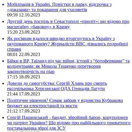
Мобілізація в Україні. Повістки в парку, відсрочка з
«доказами» та покарання для ухилянтів
09:59
12.10.2023
Другий день поспіль в Севастополі «приліт»: що відомо про
масштабну «бавовну» в Криму
15:20
23.09.2023
Як росіянам вдалося швидко вторгнутись в Україну з
окупованого Криму? Журналісти ВВС дізнались подробиці
справи
08:01
22.09.2023
Бійки в ВР, Таїланд під час війни, історії з “ботофермами” та
колцентрами: як Микола Тищенко перетворив
законотворчість на піар
17:15
18.09.2023
Довели до самогубства: Сергій Хлань про смерть
ексочільника Херсонської ОДА Геннадія Лагути
21:44
17.09.2023
Політичне рішення? Єрмак забрав у відомства Кубракова
бюджет на електростанції та мости
21:12
17.09.2023
Сергій Пашинський - бандит, збройний барон, корупціонер
чи патріот України? Що відомо про найбільшого приватного
постачальника зброї для ЗСУ