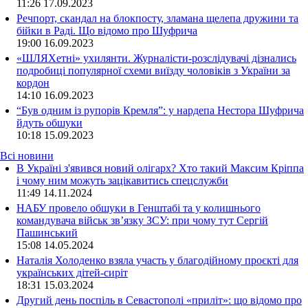
11:26
17.09.2023
Речпорт, скандал на блокпосту, зламана щелепа дружини та
бійки в Раді. Що відомо про Шуфрича
19:00
16.09.2023
«ШЛЯХетні» ухилянти. Журналісти-розслідувачі дізнались
подробиці популярної схеми виїзду чоловіків з України за
кордон
14:10
16.09.2023
“Був одним із рупорів Кремля”: у нардепа Нестора Шуфрича
йдуть обшуки
10:18
15.09.2023
Всі новини
В Україні з'явився новий олігарх? Хто такий Максим Кріппа
і чому ним можуть зацікавитись спецслужби
11:49 14.11.2024
НАБУ провело обшуки в Генштабі та у колишнього
командувача військ зв’язку ЗСУ: при чому тут Сергій
Пашинський
15:08 14.05.2024
Наталія Холоденко взяла участь у благодійному проєкті для
українських дітей-сиріт
18:31 15.03.2024
Другий день поспіль в Севастополі «приліт»: що відомо про