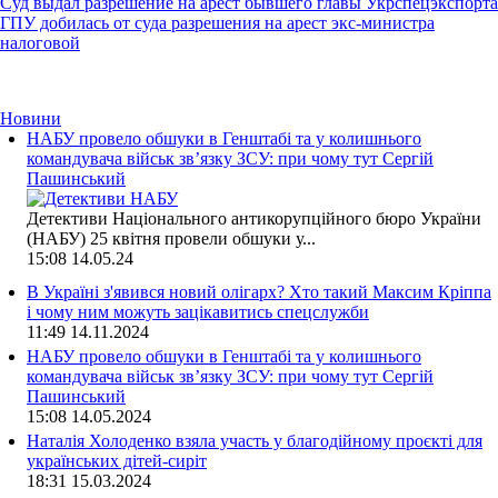
Суд выдал разрешение на арест бывшего главы Укрспецэкспорта
ГПУ добилась от суда разрешения на арест экс-министра
налоговой
Новини
НАБУ провело обшуки в Генштабі та у колишнього
командувача військ зв’язку ЗСУ: при чому тут Сергій
Пашинський
Детективи Національного антикорупційного бюро України
(НАБУ) 25 квітня провели обшуки у...
15:08
14.05.24
В Україні з'явився новий олігарх? Хто такий Максим Кріппа
і чому ним можуть зацікавитись спецслужби
11:49
14.11.2024
НАБУ провело обшуки в Генштабі та у колишнього
командувача військ зв’язку ЗСУ: при чому тут Сергій
Пашинський
15:08
14.05.2024
Наталія Холоденко взяла участь у благодійному проєкті для
українських дітей-сиріт
18:31
15.03.2024