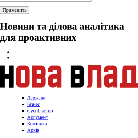
Новини та ділова аналітика
для проактивних
Держава
Бізнес
Суспільство
Аргумент
Контакти
Архів