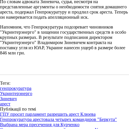
По словам адвоката Зиневича, судья, несмотря на
представленные аргументы о необходимости снятия домашнего
ареста, подержал Генпрокуратуру и продлил срок ареста. Теперь
он намеревается подать апелляционный иск.
Напомним, что Генпрокуратура подозревает чиновников
"Укринтерэнерго" в хищении государственных средств в особо
крупных размерах. В результате подписания директором
"Укринтерэнерго" Владимиром Зиневичем контракта на
поставку угля из ЮАР, Украине нанесен ущерб в размере более
846 млн грн.
Теги:
генпрокуратура
Укринтерэнерго
Зиневич
арест
Публікації по темі
ГПУ просит парламент разрешить арест Клюева
Генпрокуратура арестовала четырех командиров "Беркута"
Выбрана мера пресечения для Курченкo