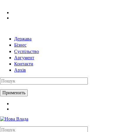
Перейти к основному содержанию
Держава
Бізнес
Суспільство
Аргумент
Контакти
Архів