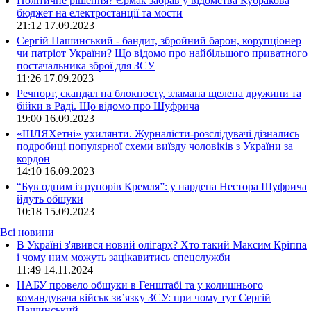
Політичне рішення? Єрмак забрав у відомства Кубракова
бюджет на електростанції та мости
21:12
17.09.2023
Сергій Пашинський - бандит, збройний барон, корупціонер
чи патріот України? Що відомо про найбільшого приватного
постачальника зброї для ЗСУ
11:26
17.09.2023
Речпорт, скандал на блокпосту, зламана щелепа дружини та
бійки в Раді. Що відомо про Шуфрича
19:00
16.09.2023
«ШЛЯХетні» ухилянти. Журналісти-розслідувачі дізнались
подробиці популярної схеми виїзду чоловіків з України за
кордон
14:10
16.09.2023
“Був одним із рупорів Кремля”: у нардепа Нестора Шуфрича
йдуть обшуки
10:18
15.09.2023
Всі новини
В Україні з'явився новий олігарх? Хто такий Максим Кріппа
і чому ним можуть зацікавитись спецслужби
11:49 14.11.2024
НАБУ провело обшуки в Генштабі та у колишнього
командувача військ зв’язку ЗСУ: при чому тут Сергій
Пашинський