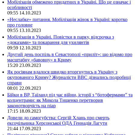
Мобілізація обмежено придатних в Україні. Що це означає і
особливості
09:55
14.10.2023
«Неслабке» питання. Мобілізація жінок в Україні: коротко
про головне
09:55
13.10.2023
Мобілізація в Україні. Повістки в парку, відсрочка з
«доказами» та покарання для ухилянтів
09:59
12.10.2023
Другий день поспіль в Севастополі «приліт»: що відомо про
масштабну «бавовну» в Криму
15:20
23.09.2023
Як росіянам вдалося швидко вторгнутись в Україну з
окупованого Криму? Журналісти ВВС дізнались подробиці
справи
08:01
22.09.2023
Бійки в ВР, Таїланд під час війни, історії з “ботофермами” та
колцентрами: як Микола Тищенко перетворив
законотворчість на піар
17:15
18.09.2023
Довели до самогубства: Сергій Хлань про смерть
ексочільника Херсонської ОДА Геннадія Лагути
21:44
17.09.2023