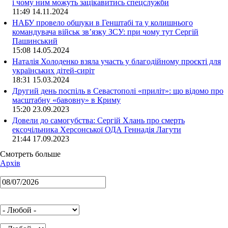
і чому ним можуть зацікавитись спецслужби
11:49 14.11.2024
НАБУ провело обшуки в Генштабі та у колишнього
командувача військ зв’язку ЗСУ: при чому тут Сергій
Пашинський
15:08 14.05.2024
Наталія Холоденко взяла участь у благодійному проєкті для
українських дітей-сиріт
18:31 15.03.2024
Другий день поспіль в Севастополі «приліт»: що відомо про
масштабну «бавовну» в Криму
15:20 23.09.2023
Довели до самогубства: Сергій Хлань про смерть
ексочільника Херсонської ОДА Геннадія Лагути
21:44 17.09.2023
Смотреть больше
Архів