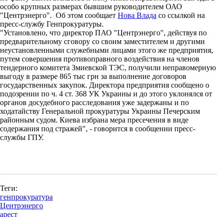
особо крупных размерах бывшим руководителем ОАО
"Центрэнерго". Об этом сообщает
Нова Влада
со ссылкой на
пресс-службу Генпрокуратуры.
"Установлено, что директор ПАО "Центрэнерго", действуя по
предварительному сговору со своим заместителем и другими
неустановленными служебными лицами этого же предприятия,
путем совершения противоправного воздействия на членов
тендерного комитета Змиевской ТЭС, получили неправомерную
выгоду в размере 865 тыс грн за выполнение договоров
государственных закупок. Директора предприятия сообщено о
подозрении по ч. 4 ст. 368 УК Украины и до этого уклонялся от
органов досудебного расследования уже задержаны и по
ходатайству Генеральной прокуратуры Украины Печерским
районным судом. Киева избрана мера пресечения в виде
содержания под стражей", - говорится в сообщении пресс-
службы ГПУ.
Теги:
генпрокуратура
Центрэнерго
арест