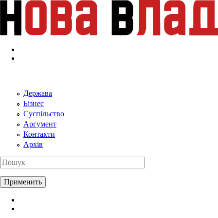
Перейти к основному содержанию
Держава
Бізнес
Суспільство
Аргумент
Контакти
Архів