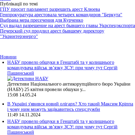
Публікації по темі
ГПУ просит парламент разрешить арест Клюева
Генпрокуратура арестовала четырех командиров "Беркута"
Выбрана мера пресечения для Курченкo
Суд выдал разрешение на арест бывшего главы Укрспецэкспорта
Печерский суд продлил арест бывшему директору
"Укринтерэнерго"
Новини
НАБУ провело обшуки в Генштабі та у колишнього
командувача військ зв’язку ЗСУ: при чому тут Сергій
Пашинський
Детективи Національного антикорупційного бюро України
(НАБУ) 25 квітня провели обшуки у...
15:08
14.05.24
В Україні з'явився новий олігарх? Хто такий Максим Кріппа
і чому ним можуть зацікавитись спецслужби
11:49
14.11.2024
НАБУ провело обшуки в Генштабі та у колишнього
командувача військ зв’язку ЗСУ: при чому тут Сергій
Пашинський