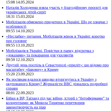
15:08
14.05.2024
Наталія Холоденко взяла участь у благодійному проєкті для
українських дітей-сиріт
18:31
15.03.2024
Мобілізація обмежено придатних в Україні. Що це означає і
особливості
09:55
14.10.2023
«Неслабке» питання. Мобілізація жінок в Україні: коротко
про головне
09:55
13.10.2023
Мобілізація в Україні. Повістки в парку, відсрочка з
«доказами» та покарання для ухилянтів
09:59
12.10.2023
Другий день поспіль в Севастополі «приліт»: що відомо про
масштабну «бавовну» в Криму
15:20
23.09.2023
Як росіянам вдалося швидко вторгнутись в Україну з
окупованого Криму? Журналісти ВВС дізнались подробиці
справи
08:01
22.09.2023
Бійки в ВР, Таїланд під час війни, історії з “ботофермами” та
колцентрами: як Микола Тищенко перетворив
законотворчість на піар