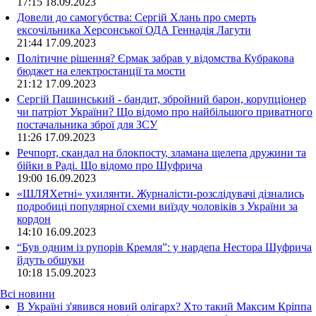
17:15
18.09.2023
Довели до самогубства: Сергій Хлань про смерть
ексочільника Херсонської ОДА Геннадія Лагути
21:44
17.09.2023
Політичне рішення? Єрмак забрав у відомства Кубракова
бюджет на електростанції та мости
21:12
17.09.2023
Сергій Пашинський - бандит, збройний барон, корупціонер
чи патріот України? Що відомо про найбільшого приватного
постачальника зброї для ЗСУ
11:26
17.09.2023
Речпорт, скандал на блокпосту, зламана щелепа дружини та
бійки в Раді. Що відомо про Шуфрича
19:00
16.09.2023
«ШЛЯХетні» ухилянти. Журналісти-розслідувачі дізнались
подробиці популярної схеми виїзду чоловіків з України за
кордон
14:10
16.09.2023
“Був одним із рупорів Кремля”: у нардепа Нестора Шуфрича
йдуть обшуки
10:18
15.09.2023
Всі новини
В Україні з'явився новий олігарх? Хто такий Максим Кріппа