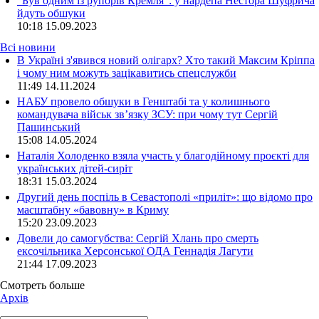
“Був одним із рупорів Кремля”: у нардепа Нестора Шуфрича
йдуть обшуки
10:18
15.09.2023
Всі новини
В Україні з'явився новий олігарх? Хто такий Максим Кріппа
і чому ним можуть зацікавитись спецслужби
11:49 14.11.2024
НАБУ провело обшуки в Генштабі та у колишнього
командувача військ зв’язку ЗСУ: при чому тут Сергій
Пашинський
15:08 14.05.2024
Наталія Холоденко взяла участь у благодійному проєкті для
українських дітей-сиріт
18:31 15.03.2024
Другий день поспіль в Севастополі «приліт»: що відомо про
масштабну «бавовну» в Криму
15:20 23.09.2023
Довели до самогубства: Сергій Хлань про смерть
ексочільника Херсонської ОДА Геннадія Лагути
21:44 17.09.2023
Смотреть больше
Архів