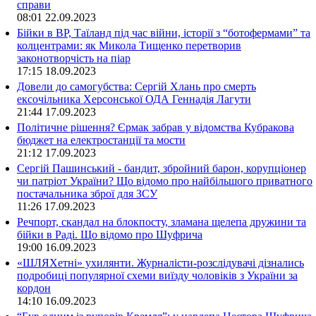
справи
08:01
22.09.2023
Бійки в ВР, Таїланд під час війни, історії з “ботофермами” та
колцентрами: як Микола Тищенко перетворив
законотворчість на піар
17:15
18.09.2023
Довели до самогубства: Сергій Хлань про смерть
ексочільника Херсонської ОДА Геннадія Лагути
21:44
17.09.2023
Політичне рішення? Єрмак забрав у відомства Кубракова
бюджет на електростанції та мости
21:12
17.09.2023
Сергій Пашинський - бандит, збройний барон, корупціонер
чи патріот України? Що відомо про найбільшого приватного
постачальника зброї для ЗСУ
11:26
17.09.2023
Речпорт, скандал на блокпосту, зламана щелепа дружини та
бійки в Раді. Що відомо про Шуфрича
19:00
16.09.2023
«ШЛЯХетні» ухилянти. Журналісти-розслідувачі дізнались
подробиці популярної схеми виїзду чоловіків з України за
кордон
14:10
16.09.2023