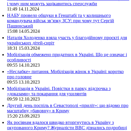
і чому ним можуть зацікавитись спецслужби
11:49
14.11.2024
НАБУ провело обшуки в Генштабі та у колишнього
командувача військ зв’язку ЗСУ: при чому тут Сергій
Пашинський
15:08
14.05.2024
Наталія Холоденко взяла участь у благодійному проєкті для
українських дітей-сиріт
18:31
15.03.2024
Мобілізація обмежено придатних в Україні. Що це означає і
особливості
09:55
14.10.2023
«Неслабке» питання. Мобілізація жінок в Україні: коротко
про головне
09:55
13.10.2023
Мобілізація в Україні. Повістки в парку, відсрочка з
«доказами» та покарання для ухилянтів
09:59
12.10.2023
Другий день поспіль в Севастополі «приліт»: що відомо про
масштабну «бавовну» в Криму
15:20
23.09.2023
Як росіянам вдалося швидко вторгнутись в Україну з
окупованого Криму? Журналісти ВВС дізнались подробиці