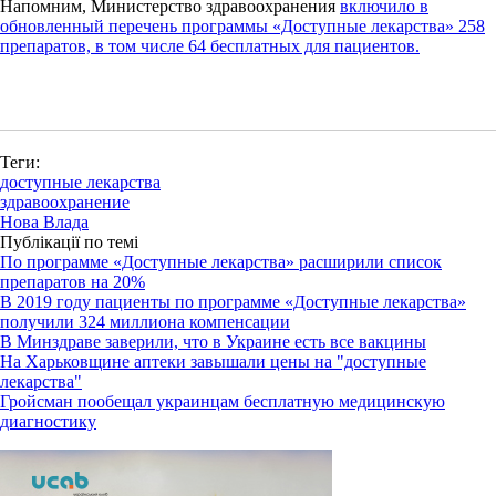
Напомним, Министерство здравоохранения
включило в
обновленный перечень программы «Доступные лекарства» 258
препаратов, в том числе 64 бесплатных для пациентов.
Теги:
доступные лекарства
здравоохранение
Нова Влада
Публікації по темі
По программе «Доступные лекарства» расширили список
препаратов на 20%
В 2019 году пациенты по программе «Доступные лекарства»
получили 324 миллиона компенсации
В Минздраве заверили, что в Украине есть все вакцины
На Харьковщине аптеки завышали цены на "доступные
лекарства"
Гройсман пообещал украинцам бесплатную медицинскую
диагностику