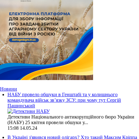
Новини
НАБУ провело обшуки в Генштабі та у колишнього
командувача військ зв’язку ЗСУ: при чому тут Сергій
Пашинський
Детективи Національного антикорупційного бюро України
(НАБУ) 25 квітня провели обшуки у...
15:08
14.05.24
В Україні з'явився новий олігарх? Хто такий Максим Кріппа