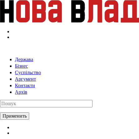
Перейти к основному содержанию
Держава
Бізнес
Суспільство
Аргумент
Контакти
Архів