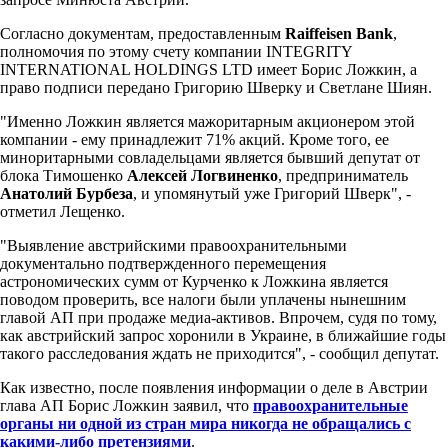
Согласно документам, предоставленным
Raiffeisen Bank
,
полномочия по этому счету компании INTEGRITY
INTERNATIONAL HOLDINGS LTD имеет Борис Ложкин, а
право подписи передано Григорию Шверку и Светлане Шиян.
"Именно Ложкин является мажоритарным акционером этой
компании - ему принадлежит 71% акций. Кроме того, ее
миноритарными совладельцами является бывший депутат от
блока Тимошенко
Алексей Логвиненко
, предприниматель
Анатолий Бурбеза
, и упомянутый уже Григорий Шверк", -
отметил Лещенко.
"Выявление австрийскими правоохранительными
документально подтвержденного перемещения
астрономических сумм от Курченко к Ложкина является
поводом проверить, все налоги были уплачены нынешним
главой АП при продаже медиа-активов. Впрочем, судя по тому,
как австрийский запрос хоронили в Украине, в ближайшие годы
такого расследования ждать не приходится", - сообщил депутат.
Как известно, после появления информации о деле в Австрии
глава АП Борис Ложкин заявил, что
правоохранительные
органы ни одной из стран мира никогда не обращались с
какими-либо претензиями
.