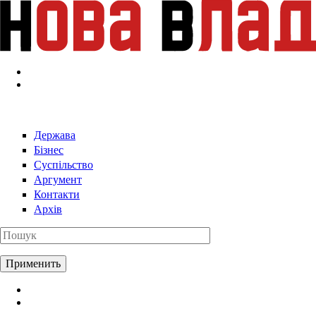
Перейти к основному содержанию
Держава
Бізнес
Суспільство
Аргумент
Контакти
Архів