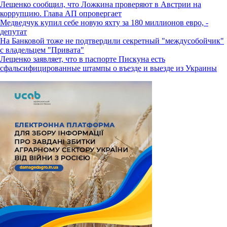
Лещенко сообщил, что Ложкина проверяют в Австрии на
коррупцию. Глава АП опровергает
Медведчук купил себе новую яхту за 180 миллионов евро, -
депутат
На Банковой тоже не подтвердили секретный "междусобойчик"
с владельцем "Привата"
Лещенко заявляет, что в паспорте Пискуна есть
сфальсифицированные штампы о въезде и выезде из Украины