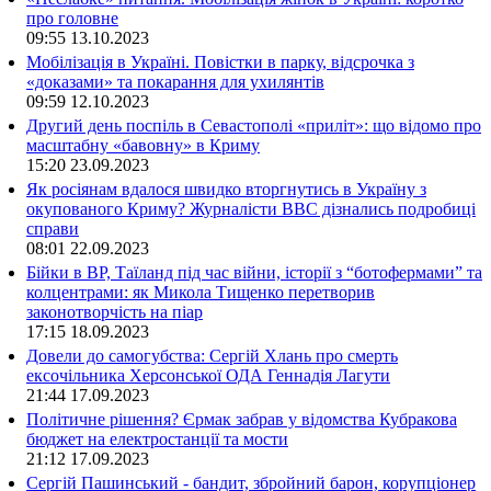
про головне
09:55
13.10.2023
Мобілізація в Україні. Повістки в парку, відсрочка з
«доказами» та покарання для ухилянтів
09:59
12.10.2023
Другий день поспіль в Севастополі «приліт»: що відомо про
масштабну «бавовну» в Криму
15:20
23.09.2023
Як росіянам вдалося швидко вторгнутись в Україну з
окупованого Криму? Журналісти ВВС дізнались подробиці
справи
08:01
22.09.2023
Бійки в ВР, Таїланд під час війни, історії з “ботофермами” та
колцентрами: як Микола Тищенко перетворив
законотворчість на піар
17:15
18.09.2023
Довели до самогубства: Сергій Хлань про смерть
ексочільника Херсонської ОДА Геннадія Лагути
21:44
17.09.2023
Політичне рішення? Єрмак забрав у відомства Кубракова
бюджет на електростанції та мости
21:12
17.09.2023
Сергій Пашинський - бандит, збройний барон, корупціонер