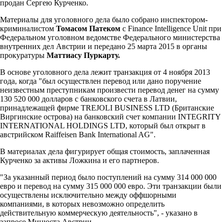
продан Сергею Курченко.
Материалы для уголовного дела было собрано инспектором-
криминалистом
Томасом Патеком
с Finance Intelligence Unit при
Федеральном уголовном ведомстве Федерального министерства
внутренних дел Австрии и передано 25 марта 2015 в органы
прокуратуры
Маттиасу Пуркарту.
В основе уголовного дела лежит транзакция от 4 ноября 2013
года, когда "был осуществлен перевод или дано поручение
неизвестным преступникам произвести перевод денег на сумму
130 520 000 долларов с банковского счета в Латвии,
принадлежащей фирме TREJOLI BUSINESS LTD (Британские
Виргинские острова) на банковский счет компании INTEGRITY
INTERNATIONAL HOLDINGS LTD, который был открыт в
австрийском Raiffeisen Bank International AG".
В материалах дела фигурирует общая стоимость, заплаченная
Курченко за активы Ложкина и его партнеров.
"За указанный период было поступлений на сумму 314 000 000
евро и перевод на сумму 315 000 000 евро. Эти транзакции были
осуществлены исключительно между оффшорными
компаниями, в которых невозможно определить
действительную коммерческую деятельность", - указано в
запросе Минюста Австрии.