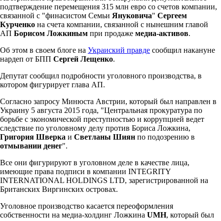
подтверждение перемещения 315 млн евро со счетов компании,
связанной с "финасистом Семьи
Януковича
"
Сергеем
Курченко
на счета компании, связанной с нынешним главой
АП
Борисом Ложкиным
при продаже
медиа-активов
.
Об этом в своем блоге на
Украиский правде
сообщил накануне
нардеп от БПП
Сергей Лещенко
.
Депутат сообщил подробности уголовного производства, в
котором фигурирует глава АП.
Согласно запросу Минюста Австрии, который был направлен в
Украину 5 августа 2015 года, "Центральная прокуратура по
борьбе с экономической преступностью и коррупцией ведет
следствие по уголовному делу против Бориса Ложкина,
Григория Шверка
и
Светланы Шиян
по подозрению в
отмывании денег
".
Все они фигурируют в уголовном деле в качестве лица,
имеющие права подписи в компании INTEGRITY
INTERNATIONAL HOLDINGS LTD, зарегистрированной на
Британских Виргинских островах.
Уголовное производство касается переоформления
собственности на медиа-холдинг Ложкина
UMH
, который был