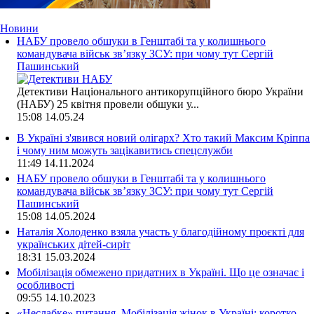
Новини
НАБУ провело обшуки в Генштабі та у колишнього
командувача військ зв’язку ЗСУ: при чому тут Сергій
Пашинський
Детективи Національного антикорупційного бюро України
(НАБУ) 25 квітня провели обшуки у...
15:08
14.05.24
В Україні з'явився новий олігарх? Хто такий Максим Кріппа
і чому ним можуть зацікавитись спецслужби
11:49
14.11.2024
НАБУ провело обшуки в Генштабі та у колишнього
командувача військ зв’язку ЗСУ: при чому тут Сергій
Пашинський
15:08
14.05.2024
Наталія Холоденко взяла участь у благодійному проєкті для
українських дітей-сиріт
18:31
15.03.2024
Мобілізація обмежено придатних в Україні. Що це означає і
особливості
09:55
14.10.2023
«Неслабке» питання. Мобілізація жінок в Україні: коротко