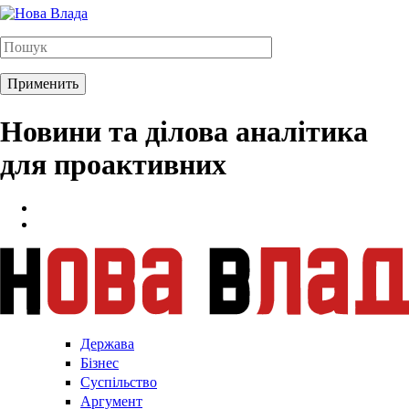
Новини та ділова аналітика
для проактивних
Держава
Бізнес
Суспільство
Аргумент