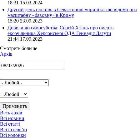
18:31 15.03.2024
Другий день поспіль в Севастополі «приліт»: що відомо про
масштабну «бавовну» в Криму
15:20 23.09.2023
Довели до самогубства: Сергій Хлань про смерть
ексочільника Херсонської ОДА Геннадія Лагути
21:44 17.09.2023
Смотреть больше
Архів
Весь архів
Всі новини
Всі статті
Всі інтерв’ю
Всі колонки