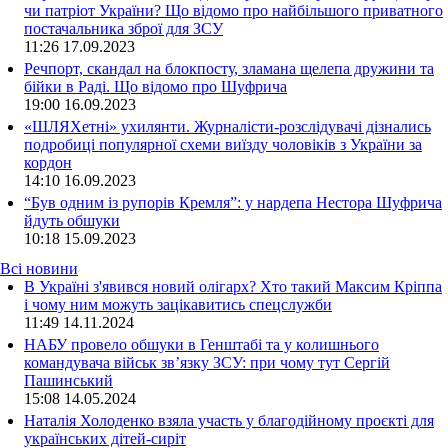
чи патріот України? Що відомо про найбільшого приватного
постачальника зброї для ЗСУ
11:26
17.09.2023
Речпорт, скандал на блокпосту, зламана щелепа дружини та
бійки в Раді. Що відомо про Шуфрича
19:00
16.09.2023
«ШЛЯХетні» ухилянти. Журналісти-розслідувачі дізнались
подробиці популярної схеми виїзду чоловіків з України за
кордон
14:10
16.09.2023
“Був одним із рупорів Кремля”: у нардепа Нестора Шуфрича
йдуть обшуки
10:18
15.09.2023
Всі новини
В Україні з'явився новий олігарх? Хто такий Максим Кріппа
і чому ним можуть зацікавитись спецслужби
11:49 14.11.2024
НАБУ провело обшуки в Генштабі та у колишнього
командувача військ зв’язку ЗСУ: при чому тут Сергій
Пашинський
15:08 14.05.2024
Наталія Холоденко взяла участь у благодійному проєкті для
українських дітей-сиріт