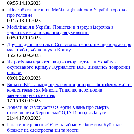
09:55
14.10.2023
«Неслабке» питання. Мобілізація жінок в Україні: коротко
про головне
09:55
13.10.2023
Мобілізація в Україні. Повістки в парку, відсрочка з
«доказами» та покарання для ухилянтів
09:59
12.10.2023
Другий день поспіль в Севастополі «приліт»: що відомо про
масштабну «бавовну» в Криму
15:20
23.09.2023
Як росіянам вдалося швидко вторгнутись в Україну з
окупованого Криму? Журналісти ВВС дізнались подробиці
справи
08:01
22.09.2023
Бійки в ВР, Таїланд під час війни, історії з “ботофермами” та
колцентрами: як Микола Тищенко перетворив
законотворчість на піар
17:15
18.09.2023
Довели до самогубства: Сергій Хлань про смерть
ексочільника Херсонської ОДА Геннадія Лагути
21:44
17.09.2023
Політичне рішення? Єрмак забрав у відомства Кубракова
бюджет на електростанції та мости