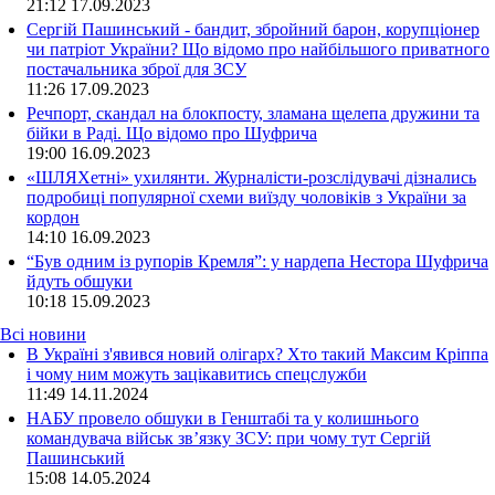
21:12
17.09.2023
Сергій Пашинський - бандит, збройний барон, корупціонер
чи патріот України? Що відомо про найбільшого приватного
постачальника зброї для ЗСУ
11:26
17.09.2023
Речпорт, скандал на блокпосту, зламана щелепа дружини та
бійки в Раді. Що відомо про Шуфрича
19:00
16.09.2023
«ШЛЯХетні» ухилянти. Журналісти-розслідувачі дізнались
подробиці популярної схеми виїзду чоловіків з України за
кордон
14:10
16.09.2023
“Був одним із рупорів Кремля”: у нардепа Нестора Шуфрича
йдуть обшуки
10:18
15.09.2023
Всі новини
В Україні з'явився новий олігарх? Хто такий Максим Кріппа
і чому ним можуть зацікавитись спецслужби
11:49 14.11.2024
НАБУ провело обшуки в Генштабі та у колишнього
командувача військ зв’язку ЗСУ: при чому тут Сергій
Пашинський
15:08 14.05.2024