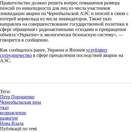
Правительство должно решить вопрос повышения размера
пенсий по инвалидности для лиц из числа участников
ликвидации аварии на Чернобыльской АЭС и пенсий в связи с
потерей кормильца из числа ликвидаторов. Также указ
направлен на совершенствование государственной политики в
сфере обращения с радиоактивными отходами и превращения
объекта «Укрытие» в экологически безопасную систему», —
говорится в сообщении.
Как сообщалось ранее, Украина и Япония
углубляют
сотрудничество
в сфере преодоления последствий аварии на
АЭС.
Теги:
Петр Порошенко
Чернобыльская зона
указ
возрождение
развитие
Нова Влада
Публікації по темі