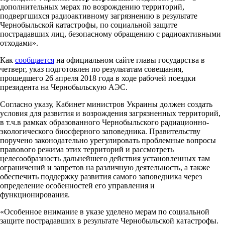
дополнительных мерах по возрождению территорий,
подвергшихся радиоактивному загрязнению в результате
Чернобыльской катастрофы, по социальной защите
пострадавших лиц, безопасному обращению с радиоактивными
отходами».
Как
сообщается
на официальном сайте главы государства в
четверг, указ подготовлен по результатам совещания,
прошедшего 26 апреля 2018 года в ходе рабочей поездки
президента на Чернобыльскую АЭС.
Согласно указу, Кабинет министров Украины должен создать
условия для развития и возрождения загрязненных территорий,
в т.ч.в рамках образованного Чернобыльского радиационно-
экологического биосферного заповедника. Правительству
поручено законодательно урегулировать проблемные вопросы
правового режима этих территорий и рассмотреть
целесообразность дальнейшего действия установленных там
ограничений и запретов на различную деятельность, а также
обеспечить поддержку развития самого заповедника через
определение особенностей его управления и
функционирования.
«Особенное внимание в указе уделено мерам по социальной
защите пострадавших в результате Чернобыльской катастрофы.