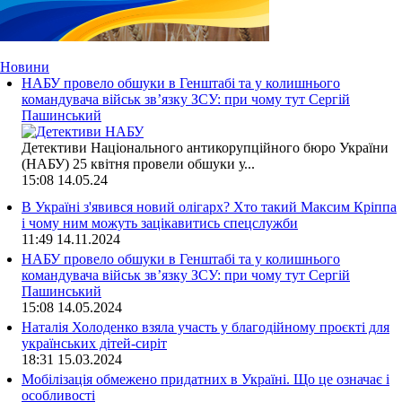
Новини
НАБУ провело обшуки в Генштабі та у колишнього
командувача військ зв’язку ЗСУ: при чому тут Сергій
Пашинський
Детективи Національного антикорупційного бюро України
(НАБУ) 25 квітня провели обшуки у...
15:08
14.05.24
В Україні з'явився новий олігарх? Хто такий Максим Кріппа
і чому ним можуть зацікавитись спецслужби
11:49
14.11.2024
НАБУ провело обшуки в Генштабі та у колишнього
командувача військ зв’язку ЗСУ: при чому тут Сергій
Пашинський
15:08
14.05.2024
Наталія Холоденко взяла участь у благодійному проєкті для
українських дітей-сиріт
18:31
15.03.2024
Мобілізація обмежено придатних в Україні. Що це означає і
особливості