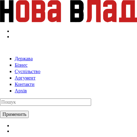
Перейти к основному содержанию
Держава
Бізнес
Суспільство
Аргумент
Контакти
Архів