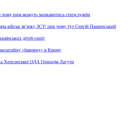
 і чому ним можуть зацікавитись спецслужби
ча військ зв’язку ЗСУ: при чому тут Сергій Пашинський
країнських дітей-сиріт
 масштабну «бавовну» в Криму
ка Херсонської ОДА Геннадія Лагути