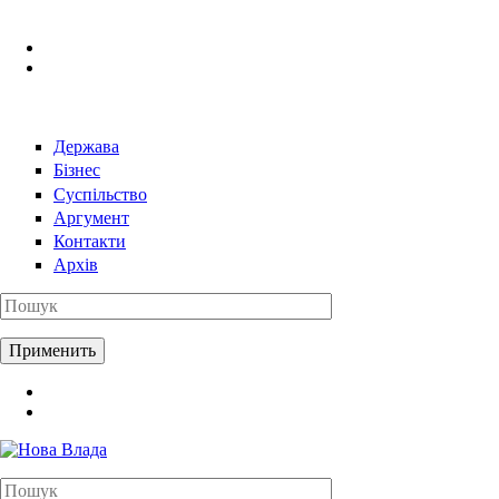
Перейти к основному содержанию
Держава
Бізнес
Суспільство
Аргумент
Контакти
Архів