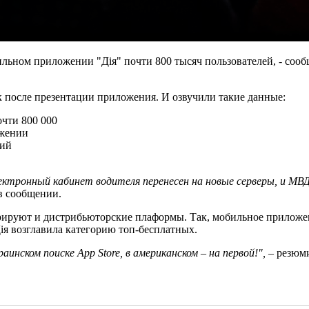
льном приложении "Дія" почти 800 тысяч пользователей, - соо
ок после презентации приложения. И озвучили такие данные:
очти 800 000
ожении
ний
лектронный кабинет водителя перенесен на новые серверы, и М
 в сообщении.
рируют и дистрибьюторские плаформы. Так, мобильное приложени
 Дія возглавила категорию топ-бесплатных.
инском поиске App Store, в американском – на первой!",
– резюми