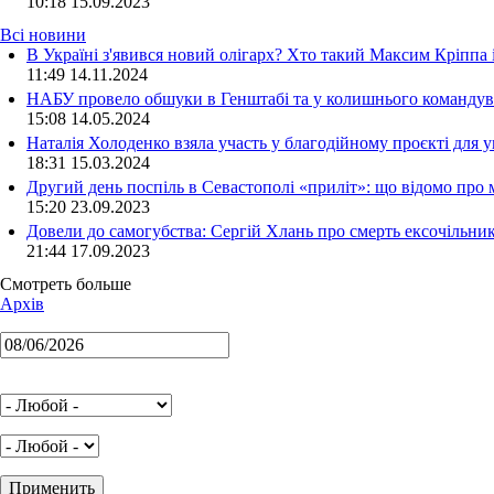
10:18
15.09.2023
Всі новини
В Україні з'явився новий олігарх? Хто такий Максим Кріппа
11:49 14.11.2024
НАБУ провело обшуки в Генштабі та у колишнього командува
15:08 14.05.2024
Наталія Холоденко взяла участь у благодійному проєкті для у
18:31 15.03.2024
Другий день поспіль в Севастополі «приліт»: що відомо про
15:20 23.09.2023
Довели до самогубства: Сергій Хлань про смерть ексочільни
21:44 17.09.2023
Смотреть больше
Архів