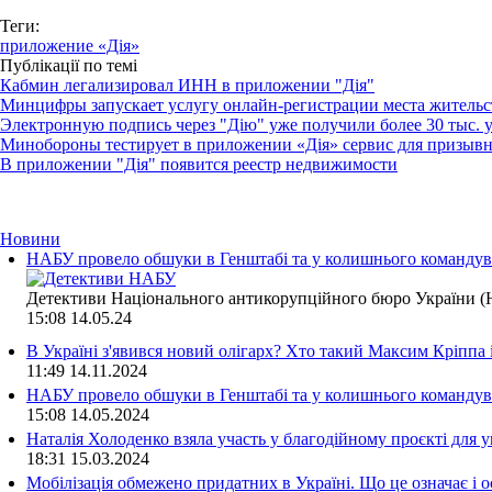
Теги:
приложение «Дія»
Публікації по темі
Кабмин легализировал ИНН в приложении "Дія"
Минцифры запускает услугу онлайн-регистрации места жительс
Электронную подпись через "Дію" уже получили более 30 тыс. 
Минобороны тестирует в приложении «Дія» сервис для призыв
В приложении "Дія" появится реестр недвижимости
Новини
НАБУ провело обшуки в Генштабі та у колишнього командува
Детективи Національного антикорупційного бюро України (Н
15:08
14.05.24
В Україні з'явився новий олігарх? Хто такий Максим Кріппа
11:49
14.11.2024
НАБУ провело обшуки в Генштабі та у колишнього командува
15:08
14.05.2024
Наталія Холоденко взяла участь у благодійному проєкті для у
18:31
15.03.2024
Мобілізація обмежено придатних в Україні. Що це означає і 