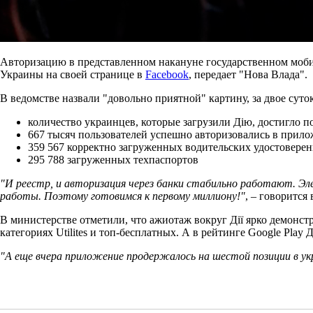
Авторизацию в представленном накануне государственном моби
Украины на своей странице в
Facebook
, передает "Нова Влада".
В ведомстве назвали "довольно приятной" картину, за двое сут
количество украинцев, которые загрузили Дію, достигло п
667 тысяч пользователей успешно авторизовались в прил
359 567 корректно загруженных водительских удостовере
295 788 загруженных техпаспортов
"И реестр, и авторизация через банки стабильно работают. Э
работы. Поэтому готовимся к первому миллиону!"
, – говорится
В министерстве отметили, что ажиотаж вокруг Дії ярко демонст
категориях Utilites и топ-бесплатных. А в рейтинге Google Play
"А еще вчера приложение продержалось на шестой позиции в укра