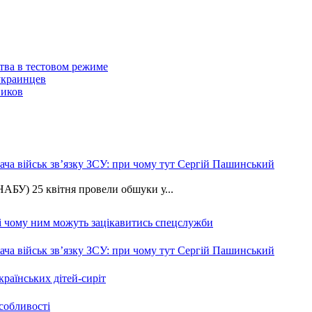
тва в тестовом режиме
украинцев
ников
ча військ зв’язку ЗСУ: при чому тут Сергій Пашинський
АБУ) 25 квітня провели обшуки у...
 і чому ним можуть зацікавитись спецслужби
ча військ зв’язку ЗСУ: при чому тут Сергій Пашинський
країнських дітей-сиріт
особливості