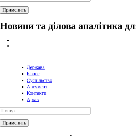
Новини та ділова аналітика д
Держава
Бізнес
Суспільство
Аргумент
Контакти
Архів