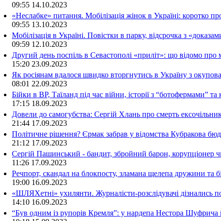
09:55
14.10.2023
«Неслабке» питання. Мобілізація жінок в Україні: коротко пр
09:55
13.10.2023
Мобілізація в Україні. Повістки в парку, відсрочка з «доказа
09:59
12.10.2023
Другий день поспіль в Севастополі «приліт»: що відомо про
15:20
23.09.2023
Як росіянам вдалося швидко вторгнутись в Україну з окупо
08:01
22.09.2023
Бійки в ВР, Таїланд під час війни, історії з “ботофермами” 
17:15
18.09.2023
Довели до самогубства: Сергій Хлань про смерть ексочільни
21:44
17.09.2023
Політичне рішення? Єрмак забрав у відомства Кубракова бюдж
21:12
17.09.2023
Сергій Пашинський - бандит, збройний барон, корупціонер ч
11:26
17.09.2023
Речпорт, скандал на блокпосту, зламана щелепа дружини та 
19:00
16.09.2023
«ШЛЯХетні» ухилянти. Журналісти-розслідувачі дізнались под
14:10
16.09.2023
“Був одним із рупорів Кремля”: у нардепа Нестора Шуфрича