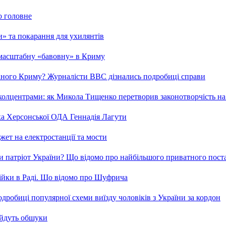
о головне
ми» та покарання для ухилянтів
 масштабну «бавовну» в Криму
ваного Криму? Журналісти ВВС дізнались подробиці справи
та колцентрами: як Микола Тищенко перетворив законотворчість на
ка Херсонської ОДА Геннадія Лагути
ет на електростанції та мости
и патріот України? Що відомо про найбільшого приватного пост
бійки в Раді. Що відомо про Шуфрича
робиці популярної схеми виїзду чоловіків з України за кордон
 йдуть обшуки