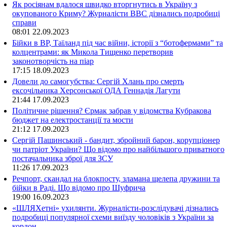
Як росіянам вдалося швидко вторгнутись в Україну з
окупованого Криму? Журналісти ВВС дізнались подробиці
справи
08:01
22.09.2023
Бійки в ВР, Таїланд під час війни, історії з “ботофермами” та
колцентрами: як Микола Тищенко перетворив
законотворчість на піар
17:15
18.09.2023
Довели до самогубства: Сергій Хлань про смерть
ексочільника Херсонської ОДА Геннадія Лагути
21:44
17.09.2023
Політичне рішення? Єрмак забрав у відомства Кубракова
бюджет на електростанції та мости
21:12
17.09.2023
Сергій Пашинський - бандит, збройний барон, корупціонер
чи патріот України? Що відомо про найбільшого приватного
постачальника зброї для ЗСУ
11:26
17.09.2023
Речпорт, скандал на блокпосту, зламана щелепа дружини та
бійки в Раді. Що відомо про Шуфрича
19:00
16.09.2023
«ШЛЯХетні» ухилянти. Журналісти-розслідувачі дізнались
подробиці популярної схеми виїзду чоловіків з України за
кордон