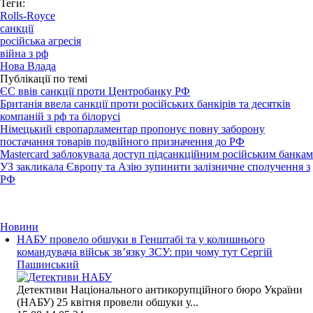
Теги:
Rolls-Royce
санкції
російська агресія
війна з рф
Нова Влада
Публікації по темі
ЄС ввів санкції проти Центробанку РФ
Британія ввела санкції проти російських банкірів та десятків
компаній з рф та білорусі
Німецький європарламентар пропонує повну заборону
постачання товарів подвійного призначення до РФ
Mastercard заблокувала доступ підсанкційним російським банкам
УЗ закликала Європу та Азію зупинити залізничне сполучення з
РФ
Новини
НАБУ провело обшуки в Генштабі та у колишнього
командувача військ зв’язку ЗСУ: при чому тут Сергій
Пашинський
Детективи Національного антикорупційного бюро України
(НАБУ) 25 квітня провели обшуки у...