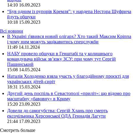
14:10
16.09.2023
“Був одним із рупорів Кремля”: у нардепа Нестора Шуфрича
йдуть обшуки
10:18
15.09.2023
Всі новини
В Україні з'явився новий олігарх? Хто такий Максим Кріппа
і чому ним можуть зацікавитись спецслужби
11:49 14.11.2024
НАБУ провело обшуки в Генштабі та у колишнього
командувача військ зв’язку ЗСУ: при чому тут Сергій
Пашинський
15:08 14.05.2024
Наталія Холоденко взяла участь у благодійному проєкті для
українських дітей-сиріт
18:31 15.03.2024
Другий день поспіль в Севастополі «приліт»: що відомо про
масштабну «бавовну» в Криму
15:20 23.09.2023
Довели до самогубства: Сергій Хлань про смерть
ексочільника Херсонської ОДА Геннадія Лагути
21:44 17.09.2023
Смотреть больше