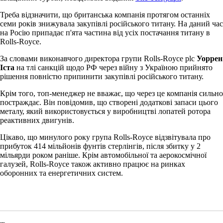
Треба відзначити, що британська компанія протягом останніх
семи років знижувала закупівлі російського титану. На даний час
на Росію припадає п'ята частина від усіх постачання титану в
Rolls-Royce.
За словами виконавчого директора групи Rolls-Royce plc
Уоррен
Іста
на тлі санкцій щодо РФ через війну з Україною прийнято
рішення повністю припинити закупівлі російського титану.
Крім того, топ-менеджер не вважає, що через це компанія сильно
постраждає. Він повідомив, що створені додаткові запаси цього
металу, який використовується у виробництві лопатей ротора
реактивних двигунів.
Цікаво, що минулого року група Rolls-Royce відзвітувала про
прибуток 414 мільйонів фунтів стерлінгів, після збитку у 2
мільярди роком раніше. Крім автомобільної та аерокосмічної
галузей, Rolls-Royce також активно працює на ринках
оборонних та енергетичних систем.