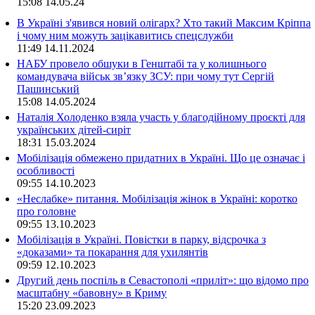
15:08
14.05.24
В Україні з'явився новий олігарх? Хто такий Максим Кріппа
і чому ним можуть зацікавитись спецслужби
11:49
14.11.2024
НАБУ провело обшуки в Генштабі та у колишнього
командувача військ зв’язку ЗСУ: при чому тут Сергій
Пашинський
15:08
14.05.2024
Наталія Холоденко взяла участь у благодійному проєкті для
українських дітей-сиріт
18:31
15.03.2024
Мобілізація обмежено придатних в Україні. Що це означає і
особливості
09:55
14.10.2023
«Неслабке» питання. Мобілізація жінок в Україні: коротко
про головне
09:55
13.10.2023
Мобілізація в Україні. Повістки в парку, відсрочка з
«доказами» та покарання для ухилянтів
09:59
12.10.2023
Другий день поспіль в Севастополі «приліт»: що відомо про
масштабну «бавовну» в Криму
15:20
23.09.2023