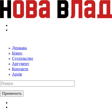
Перейти к основному содержанию
Держава
Бізнес
Суспільство
Аргумент
Контакти
Архів