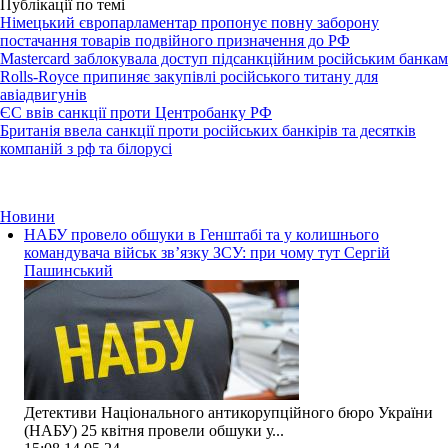
Публікації по темі
Німецький європарламентар пропонує повну заборону
постачання товарів подвійного призначення до РФ
Mastercard заблокувала доступ підсанкційним російським банкам
Rolls-Royce припиняє закупівлі російського титану для
авіадвигунів
ЄС ввів санкції проти Центробанку РФ
Британія ввела санкції проти російських банкірів та десятків
компаній з рф та білорусі
Новини
НАБУ провело обшуки в Генштабі та у колишнього
командувача військ зв’язку ЗСУ: при чому тут Сергій
Пашинський
Детективи Національного антикорупційного бюро України
(НАБУ) 25 квітня провели обшуки у...