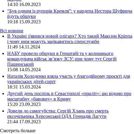
14:10
16.09.2023
“Був одним із рупорів Кремля”: у нардепа Нестора Шуфрича
йдуть обшуки
10:18
15.09.2023
Всі новини
В Україні з'явився новий олігарх? Хто такий Максим Кріппа
і чому ним можуть зацікавитись спецслужби
11:49 14.11.2024
НАБУ провело обшуки в Генштабі та у колишнього
командувача військ зв’язку ЗСУ: при чому тут Сергій
Пашинський
15:08 14.05.2024
Наталія Холоденко взяла участь у благодійному проєкті для
українських дітей-сиріт
18:31 15.03.2024
Другий день поспіль в Севастополі «приліт»: що відомо про
масштабну «бавовну» в Криму
15:20 23.09.2023
Довели до самогубства: Сергій Хлань про смерть
ексочільника Херсонської ОДА Геннадія Лагути
21:44 17.09.2023
Смотреть больше