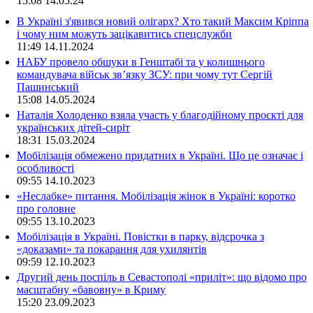
15:08
14.05.24
В Україні з'явився новий олігарх? Хто такий Максим Кріппа
і чому ним можуть зацікавитись спецслужби
11:49
14.11.2024
НАБУ провело обшуки в Генштабі та у колишнього
командувача військ зв’язку ЗСУ: при чому тут Сергій
Пашинський
15:08
14.05.2024
Наталія Холоденко взяла участь у благодійному проєкті для
українських дітей-сиріт
18:31
15.03.2024
Мобілізація обмежено придатних в Україні. Що це означає і
особливості
09:55
14.10.2023
«Неслабке» питання. Мобілізація жінок в Україні: коротко
про головне
09:55
13.10.2023
Мобілізація в Україні. Повістки в парку, відсрочка з
«доказами» та покарання для ухилянтів
09:59
12.10.2023
Другий день поспіль в Севастополі «приліт»: що відомо про
масштабну «бавовну» в Криму
15:20
23.09.2023