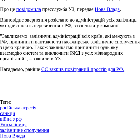
Про це
повідомила
пресслужба УЗ, передає
Нова Влада
.
Відповідне звернення розіслано до адміністрацій усіх залізниць,
які здійснюють перевезення з РФ, зазанчили у компанії.
"Закликаємо залізничні адміністрації всіх країн, які межують з
РФ, припинити вантажне та пасажирське залізничне сполучення
з цією країною. Також закликаємо припинити будь-яку
взаємодію систем та виключити РЖД з усіх міжнародних
організацій", – заявили в УЗ.
Нагадаємо, раніше
ЄС закрив повітряний простір для РФ.
Теги:
російська агресія
санкції
війна з рф
Укрзаліниця
залізничне сполучення
Нова Влада