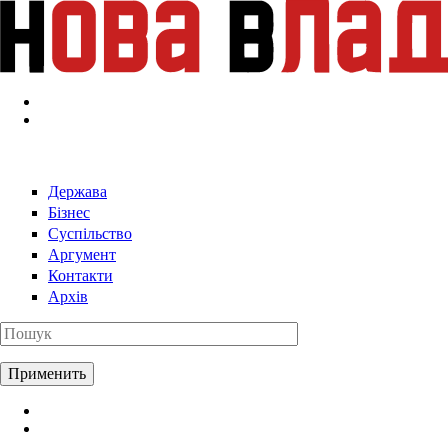
Перейти к основному содержанию
Держава
Бізнес
Суспільство
Аргумент
Контакти
Архів