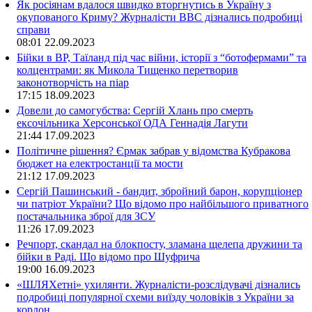
Як росіянам вдалося швидко вторгнутись в Україну з
окупованого Криму? Журналісти ВВС дізнались подробиці
справи
08:01
22.09.2023
Бійки в ВР, Таїланд під час війни, історії з “ботофермами” та
колцентрами: як Микола Тищенко перетворив
законотворчість на піар
17:15
18.09.2023
Довели до самогубства: Сергій Хлань про смерть
ексочільника Херсонської ОДА Геннадія Лагути
21:44
17.09.2023
Політичне рішення? Єрмак забрав у відомства Кубракова
бюджет на електростанції та мости
21:12
17.09.2023
Сергій Пашинський - бандит, збройний барон, корупціонер
чи патріот України? Що відомо про найбільшого приватного
постачальника зброї для ЗСУ
11:26
17.09.2023
Речпорт, скандал на блокпосту, зламана щелепа дружини та
бійки в Раді. Що відомо про Шуфрича
19:00
16.09.2023
«ШЛЯХетні» ухилянти. Журналісти-розслідувачі дізнались
подробиці популярної схеми виїзду чоловіків з України за
кордон