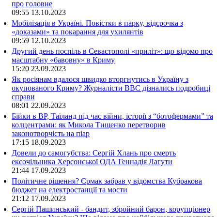
про головне
09:55
13.10.2023
Мобілізація в Україні. Повістки в парку, відсрочка з
«доказами» та покарання для ухилянтів
09:59
12.10.2023
Другий день поспіль в Севастополі «приліт»: що відомо про
масштабну «бавовну» в Криму
15:20
23.09.2023
Як росіянам вдалося швидко вторгнутись в Україну з
окупованого Криму? Журналісти ВВС дізнались подробиці
справи
08:01
22.09.2023
Бійки в ВР, Таїланд під час війни, історії з “ботофермами” та
колцентрами: як Микола Тищенко перетворив
законотворчість на піар
17:15
18.09.2023
Довели до самогубства: Сергій Хлань про смерть
ексочільника Херсонської ОДА Геннадія Лагути
21:44
17.09.2023
Політичне рішення? Єрмак забрав у відомства Кубракова
бюджет на електростанції та мости
21:12
17.09.2023
Сергій Пашинський - бандит, збройний барон, корупціонер