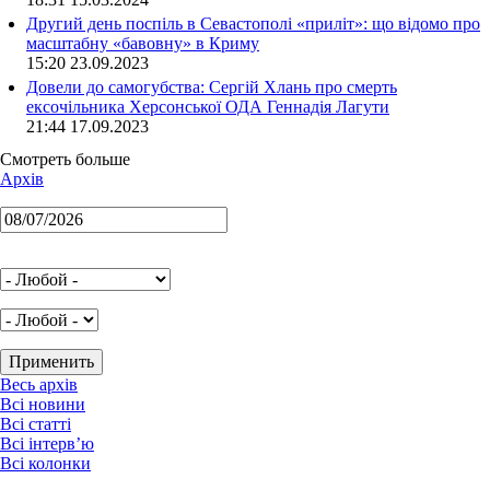
Другий день поспіль в Севастополі «приліт»: що відомо про
масштабну «бавовну» в Криму
15:20 23.09.2023
Довели до самогубства: Сергій Хлань про смерть
ексочільника Херсонської ОДА Геннадія Лагути
21:44 17.09.2023
Смотреть больше
Архів
Весь архів
Всі новини
Всі статті
Всі інтерв’ю
Всі колонки