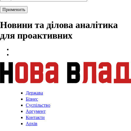
Новини та ділова аналітика
для проактивних
Держава
Бізнес
Суспільство
Аргумент
Контакти
Архів