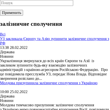
залізничне сполучення
Всі
УЗ закликала Європу та Азію зупинити залізничне сполучення з
РФ
13:38 28.02.2022
Держава
Новини
Укрзалізниця звернулася до всіх країн Європи та Азії із
закликом зупинити будь-яку взаємодію залізничних
адміністрацій з країною-агресором Російською Федерацію. Про
це повідомила пресслужба УЗ, передає Нова Влада. Відповідне
звернення розіслано до...
Молдова призупинила залізничне сполучення з Україною
10:00 25.02.2022
Держава
Новини
Молдова тимчасово призупиняє залізничне сполучення
з Україною через повномасштабне вторгнення Росії, повідомили