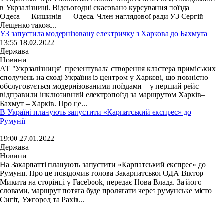
в Укрзалізниці. Відсьогодні скасовано курсування поїзда
Одеса — Кишинів — Одеса. Член наглядової ради УЗ Сергій
Лещенко також...
УЗ запустила модернізовану електричку з Харкова до Бахмута
13:55 18.02.2022
Держава
Новини
АТ "Укрзалізниця" презентувала створення кластера приміських
сполучень на сході України із центром у Харкові, що повністю
обслуговується модернізованими поїздами – у перший рейс
відправили інклюзивний електропоїзд за маршрутом Харків–
Бахмут – Харків. Про це...
В Україні планують запустити «Карпатський експрес» до
Румунії
19:00 27.01.2022
Держава
Новини
На Закарпатті планують запустити «Карпатський експрес» до
Румунії. Про це повідомив голова Закарпатської ОДА Віктор
Микита на сторінці у Facebook, передає Нова Влада. За його
словами, маршрут потяга буде пролягати через румунське місто
Сигіт, Ужгород та Рахів...