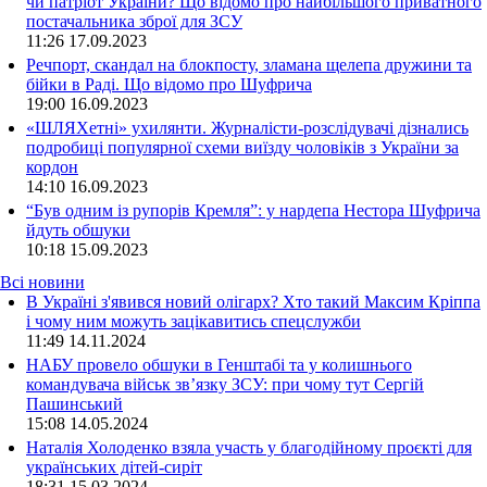
чи патріот України? Що відомо про найбільшого приватного
постачальника зброї для ЗСУ
11:26
17.09.2023
Речпорт, скандал на блокпосту, зламана щелепа дружини та
бійки в Раді. Що відомо про Шуфрича
19:00
16.09.2023
«ШЛЯХетні» ухилянти. Журналісти-розслідувачі дізнались
подробиці популярної схеми виїзду чоловіків з України за
кордон
14:10
16.09.2023
“Був одним із рупорів Кремля”: у нардепа Нестора Шуфрича
йдуть обшуки
10:18
15.09.2023
Всі новини
В Україні з'явився новий олігарх? Хто такий Максим Кріппа
і чому ним можуть зацікавитись спецслужби
11:49 14.11.2024
НАБУ провело обшуки в Генштабі та у колишнього
командувача військ зв’язку ЗСУ: при чому тут Сергій
Пашинський
15:08 14.05.2024
Наталія Холоденко взяла участь у благодійному проєкті для
українських дітей-сиріт
18:31 15.03.2024