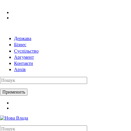
Перейти к основному содержанию
Держава
Бізнес
Суспільство
Аргумент
Контакти
Архів