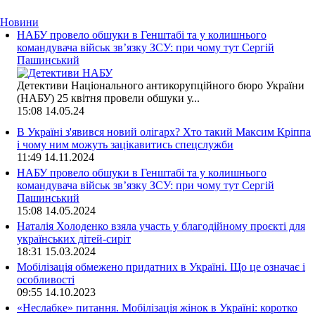
Новини
НАБУ провело обшуки в Генштабі та у колишнього
командувача військ зв’язку ЗСУ: при чому тут Сергій
Пашинський
Детективи Національного антикорупційного бюро України
(НАБУ) 25 квітня провели обшуки у...
15:08
14.05.24
В Україні з'явився новий олігарх? Хто такий Максим Кріппа
і чому ним можуть зацікавитись спецслужби
11:49
14.11.2024
НАБУ провело обшуки в Генштабі та у колишнього
командувача військ зв’язку ЗСУ: при чому тут Сергій
Пашинський
15:08
14.05.2024
Наталія Холоденко взяла участь у благодійному проєкті для
українських дітей-сиріт
18:31
15.03.2024
Мобілізація обмежено придатних в Україні. Що це означає і
особливості
09:55
14.10.2023
«Неслабке» питання. Мобілізація жінок в Україні: коротко