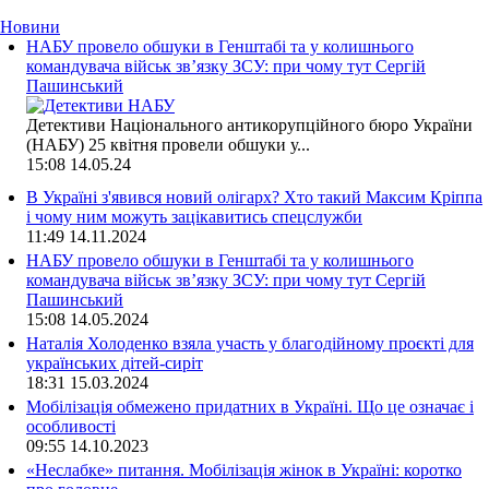
Новини
НАБУ провело обшуки в Генштабі та у колишнього
командувача військ зв’язку ЗСУ: при чому тут Сергій
Пашинський
Детективи Національного антикорупційного бюро України
(НАБУ) 25 квітня провели обшуки у...
15:08
14.05.24
В Україні з'явився новий олігарх? Хто такий Максим Кріппа
і чому ним можуть зацікавитись спецслужби
11:49
14.11.2024
НАБУ провело обшуки в Генштабі та у колишнього
командувача військ зв’язку ЗСУ: при чому тут Сергій
Пашинський
15:08
14.05.2024
Наталія Холоденко взяла участь у благодійному проєкті для
українських дітей-сиріт
18:31
15.03.2024
Мобілізація обмежено придатних в Україні. Що це означає і
особливості
09:55
14.10.2023
«Неслабке» питання. Мобілізація жінок в Україні: коротко