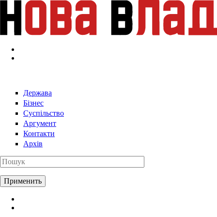
Перейти к основному содержанию
Держава
Бізнес
Суспільство
Аргумент
Контакти
Архів