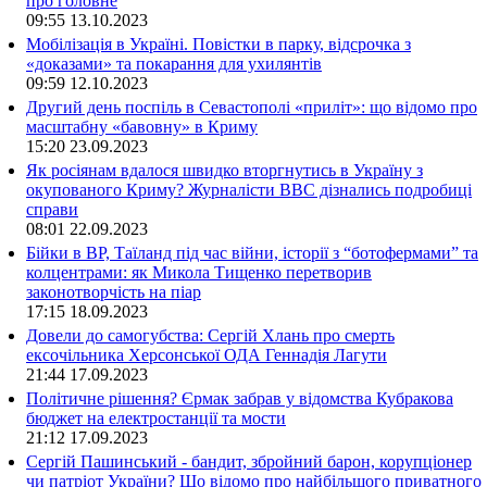
про головне
09:55
13.10.2023
Мобілізація в Україні. Повістки в парку, відсрочка з
«доказами» та покарання для ухилянтів
09:59
12.10.2023
Другий день поспіль в Севастополі «приліт»: що відомо про
масштабну «бавовну» в Криму
15:20
23.09.2023
Як росіянам вдалося швидко вторгнутись в Україну з
окупованого Криму? Журналісти ВВС дізнались подробиці
справи
08:01
22.09.2023
Бійки в ВР, Таїланд під час війни, історії з “ботофермами” та
колцентрами: як Микола Тищенко перетворив
законотворчість на піар
17:15
18.09.2023
Довели до самогубства: Сергій Хлань про смерть
ексочільника Херсонської ОДА Геннадія Лагути
21:44
17.09.2023
Політичне рішення? Єрмак забрав у відомства Кубракова
бюджет на електростанції та мости
21:12
17.09.2023
Сергій Пашинський - бандит, збройний барон, корупціонер
чи патріот України? Що відомо про найбільшого приватного