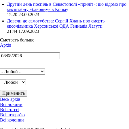
Другий день поспіль в Севастополі «приліт»: що відомо про
масштабну «бавовну» в Криму
15:20 23.09.2023
Довели до самогубства: Сергій Хлань про смерть
ексочільника Херсонської ОДА Геннадія Лагути
21:44 17.09.2023
Смотреть больше
Архів
Весь архів
Всі новини
Всі статті
Всі інтерв’ю
Всі колонки