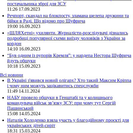
постачальника зброї для ЗСУ
11:26
17.09.2023
Речпорт, скандал на блокпосту, зламана щелепа дружини та
бійки в Раді. Що відомо про Шуфрича
19:00
16.09.2023
«ШЛЯХетні» ухилянти. Журналісти-розслідувачі дізнались
подробиці популярної схеми виїзду чоловіків з України за
кордон
14:10
16.09.2023
“Був одним із рупорів Кремля”: у нардепа Нестора Шуфрича
йдуть обшуки
10:18
15.09.2023
Всі новини
В Україні з'явився новий олігарх? Хто такий Максим Кріппа
і чому ним можуть зацікавитись спецслужби
11:49 14.11.2024
НАБУ провело обшуки в Генштабі та у колишнього
командувача військ зв’язку ЗСУ: при чому тут Сергій
Пашинський
15:08 14.05.2024
Наталія Холоденко взяла участь у благодійному проєкті для
українських дітей-сиріт
18:31 15.03.2024