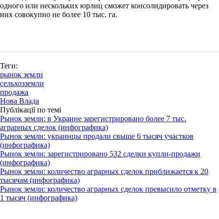
одного или нескольких юрлиц сможет консолидировать через
них совокупно не более 10 тыс. га.
Теги:
рынок земли
сельхозземли
продажа
Нова Влада
Публікації по темі
Рынок земли: в Украине зарегистрировано более 7 тыс.
аграрных сделок (инфографика)
Рынок земли: украинцы продали свыше 6 тысяч участков
(инфографика)
Рынок земли: зарегистрировано 532 сделки купли-продажи
(инфографика)
Рынок земли: количество аграрных сделок приближается к 20
тысячам (инфографика)
Рынок земли: количество аграрных сделок превысило отметку в
1 тысяч (инфографика)