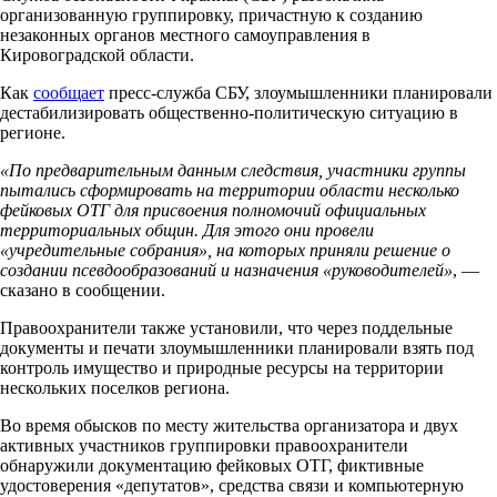
организованную группировку, причастную к созданию
незаконных органов местного самоуправления в
Кировоградской области.
Как
сообщает
пресс-служба СБУ, злоумышленники планировали
дестабилизировать общественно-политическую ситуацию в
регионе.
«По предварительным данным следствия, участники группы
пытались сформировать на территории области несколько
фейковых ОТГ для присвоения полномочий официальных
территориальных общин. Для этого они провели
«учредительные собрания», на которых приняли решение о
создании псевдообразований и назначения «руководителей»
, —
сказано в сообщении.
Правоохранители также установили, что через поддельные
документы и печати злоумышленники планировали взять под
контроль имущество и природные ресурсы на территории
нескольких поселков региона.
Во время обысков по месту жительства организатора и двух
активных участников группировки правоохранители
обнаружили документацию фейковых ОТГ, фиктивные
удостоверения «депутатов», средства связи и компьютерную