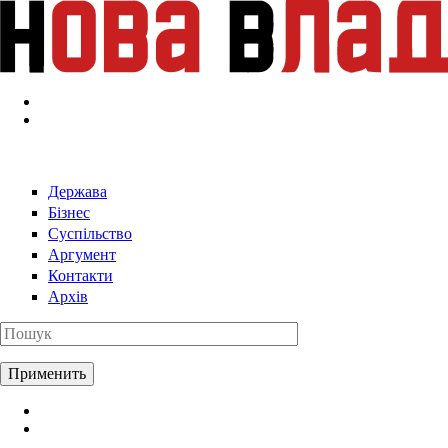
Перейти к основному содержанию
Держава
Бізнес
Суспільство
Аргумент
Контакти
Архів