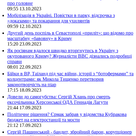
про головне
09:55
13.10.2023
Мобілізація в Україні. Повістки в парку, відсрочка з
«доказами» та покарання для ухилянтів
09:59
12.10.2023
Другий день поспіль в Севастополі «приліт»: що відомо про
масштабну «бавовну» в Криму
15:20
23.09.2023
Як росіянам вдалося швидко вторгнутись в Україну з
окупованого Криму? Журналісти ВВС дізнались подробиці
справи
08:01
22.09.2023
Бійки в ВР, Таїланд під час війни, історії з “ботофермами” та
колцентрами: як Микола Тищенко перетворив
законотворчість на піар
17:15
18.09.2023
Довели до самогубства: Сергій Хлань про смерть
ексочільника Херсонської ОДА Геннадія Лагути
21:44
17.09.2023
Політичне рішення? Єрмак забрав у відомства Кубракова
бюджет на електростанції та мости
21:12
17.09.2023
Сергій Пашинський - бандит, збройний барон, корупціонер