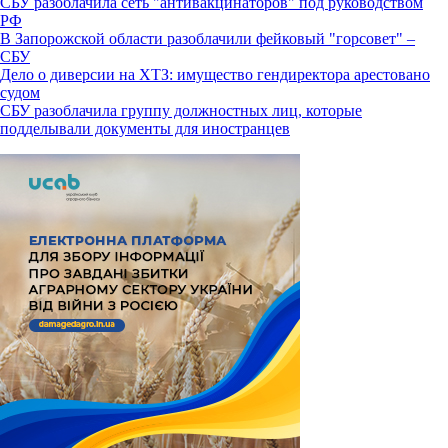
СБУ разоблачила сеть "антивакцинаторов" под руководством
РФ
В Запорожской области разоблачили фейковый "горсовет" –
СБУ
Дело о диверсии на ХТЗ: имущество гендиректора арестовано
судом
СБУ разоблачила группу должностных лиц, которые
подделывали документы для иностранцев