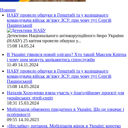
Новини
НАБУ провело обшуки в Генштабі та у колишнього
командувача військ зв’язку ЗСУ: при чому тут Сергій
Пашинський
Детективи Національного антикорупційного бюро України
(НАБУ) 25 квітня провели обшуки у...
15:08
14.05.24
В Україні з'явився новий олігарх? Хто такий Максим Кріппа
і чому ним можуть зацікавитись спецслужби
11:49
14.11.2024
НАБУ провело обшуки в Генштабі та у колишнього
командувача військ зв’язку ЗСУ: при чому тут Сергій
Пашинський
15:08
14.05.2024
Наталія Холоденко взяла участь у благодійному проєкті для
українських дітей-сиріт
18:31
15.03.2024
Мобілізація обмежено придатних в Україні. Що це означає і
особливості
09:55
14.10.2023
«Неслабке» питання. Мобілізація жінок в Україні: коротко