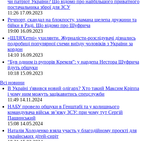
чи патріот України? Що відомо про найбільшого приватного
постачальника зброї для ЗСУ
11:26
17.09.2023
Речпорт, скандал на блокпосту, зламана щелепа дружини та
бійки в Раді. Що відомо про Шуфрича
19:00
16.09.2023
«ШЛЯХетні» ухилянти. Журналісти-розслідувачі дізнались
подробиці популярної схеми виїзду чоловіків з України за
кордон
14:10
16.09.2023
“Був одним із рупорів Кремля”: у нардепа Нестора Шуфрича
йдуть обшуки
10:18
15.09.2023
Всі новини
В Україні з'явився новий олігарх? Хто такий Максим Кріппа
і чому ним можуть зацікавитись спецслужби
11:49 14.11.2024
НАБУ провело обшуки в Генштабі та у колишнього
командувача військ зв’язку ЗСУ: при чому тут Сергій
Пашинський
15:08 14.05.2024
Наталія Холоденко взяла участь у благодійному проєкті для
українських дітей-сиріт