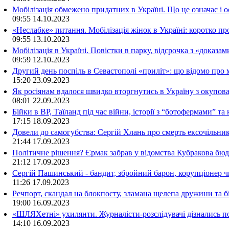
Мобілізація обмежено придатних в Україні. Що це означає і 
09:55
14.10.2023
«Неслабке» питання. Мобілізація жінок в Україні: коротко пр
09:55
13.10.2023
Мобілізація в Україні. Повістки в парку, відсрочка з «доказа
09:59
12.10.2023
Другий день поспіль в Севастополі «приліт»: що відомо про
15:20
23.09.2023
Як росіянам вдалося швидко вторгнутись в Україну з окупо
08:01
22.09.2023
Бійки в ВР, Таїланд під час війни, історії з “ботофермами” 
17:15
18.09.2023
Довели до самогубства: Сергій Хлань про смерть ексочільни
21:44
17.09.2023
Політичне рішення? Єрмак забрав у відомства Кубракова бюдж
21:12
17.09.2023
Сергій Пашинський - бандит, збройний барон, корупціонер ч
11:26
17.09.2023
Речпорт, скандал на блокпосту, зламана щелепа дружини та 
19:00
16.09.2023
«ШЛЯХетні» ухилянти. Журналісти-розслідувачі дізнались под
14:10
16.09.2023