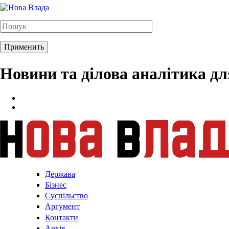
Новини та ділова аналітика д
Держава
Бізнес
Суспільство
Аргумент
Контакти
Архів