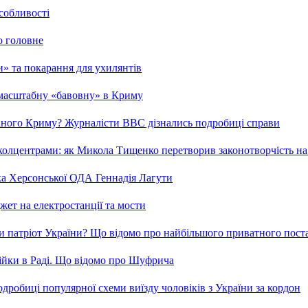
особливості
о головне
ми» та покарання для ухилянтів
 масштабну «бавовну» в Криму
ваного Криму? Журналісти ВВС дізнались подробиці справи
та колцентрами: як Микола Тищенко перетворив законотворчість на
ка Херсонської ОДА Геннадія Лагути
ет на електростанції та мости
и патріот України? Що відомо про найбільшого приватного пост
бійки в Раді. Що відомо про Шуфрича
робиці популярної схеми виїзду чоловіків з України за кордон