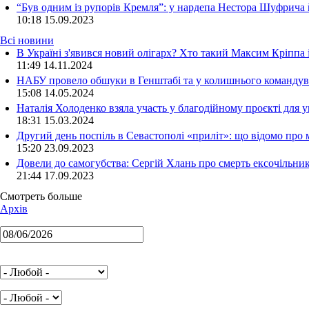
“Був одним із рупорів Кремля”: у нардепа Нестора Шуфрича
10:18
15.09.2023
Всі новини
В Україні з'явився новий олігарх? Хто такий Максим Кріппа
11:49 14.11.2024
НАБУ провело обшуки в Генштабі та у колишнього командува
15:08 14.05.2024
Наталія Холоденко взяла участь у благодійному проєкті для у
18:31 15.03.2024
Другий день поспіль в Севастополі «приліт»: що відомо про
15:20 23.09.2023
Довели до самогубства: Сергій Хлань про смерть ексочільни
21:44 17.09.2023
Смотреть больше
Архів