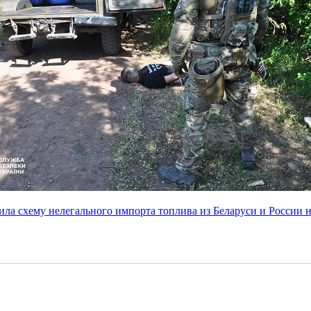
ила схему нелегального импорта топлива из Беларуси и России н