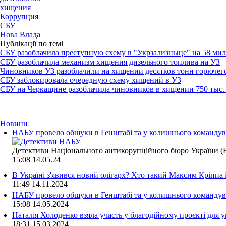
хищения
Коррупция
СБУ
Нова Влада
Публікації по темі
СБУ разоблачила преступную схему в "Укрзализныце" на 58 ми
СБУ разоблачила механизм хищения дизельного топлива на УЗ
Чиновников УЗ разоблачили на хищении десятков тонн горючег
СБУ заблокировала очередную схему хищений в УЗ
СБУ на Черкащине разоблачила чиновников в хищении 750 тыс.
Новини
НАБУ провело обшуки в Генштабі та у колишнього командува
Детективи Національного антикорупційного бюро України (Н
15:08
14.05.24
В Україні з'явився новий олігарх? Хто такий Максим Кріппа
11:49
14.11.2024
НАБУ провело обшуки в Генштабі та у колишнього командува
15:08
14.05.2024
Наталія Холоденко взяла участь у благодійному проєкті для у
18:31
15.03.2024