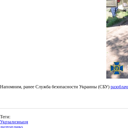
Напомним, ранее Служба безопасности Украины (СБУ)
разоблач
Теги:
Укрзализныця
дизтопливо