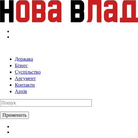
Перейти к основному содержанию
Держава
Бізнес
Суспільство
Аргумент
Контакти
Архів