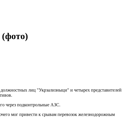
 (фото)
х должностных лиц "Укрзализныци" и четырех представителей
тивов.
его через подконтрольные АЗС.
рючего мог привести к срывам перевозок железнодорожным