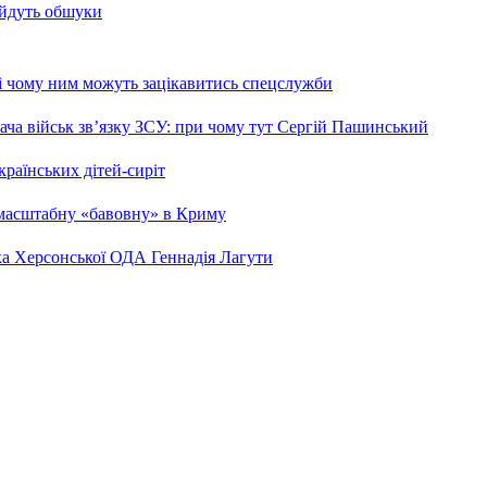
 йдуть обшуки
 і чому ним можуть зацікавитись спецслужби
ча військ зв’язку ЗСУ: при чому тут Сергій Пашинський
країнських дітей-сиріт
 масштабну «бавовну» в Криму
ка Херсонської ОДА Геннадія Лагути