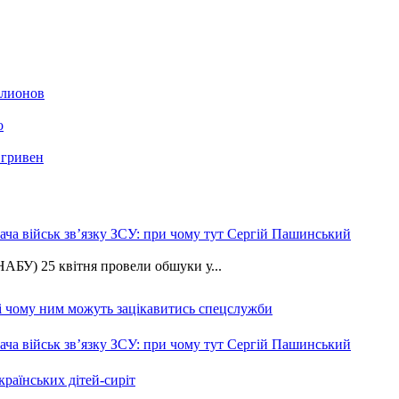
ллионов
о
 гривен
ча військ зв’язку ЗСУ: при чому тут Сергій Пашинський
АБУ) 25 квітня провели обшуки у...
 і чому ним можуть зацікавитись спецслужби
ча військ зв’язку ЗСУ: при чому тут Сергій Пашинський
країнських дітей-сиріт