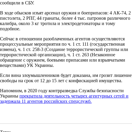
сообщили в СБУ.
В ходе обысков изъят арсенал оружия и боеприпасов: 4 АК-74, 2
пистолета, 2 РПГ, 44 гранаты, более 4 тыс. патронов различного
калибра, около 3 кг тротила и электродетонаторы и тому
подобное.
Сейчас в отношении разоблаченных агентов осуществляются
процессуальные мероприятия по ч. 1 ст. 111 (государственная
измена), ч. 1 ст. 258-3 (Создание террористической группы или
террористической организации), ч. 1 ст. 263 (Незаконное
обращение с оружием, боевыми припасами или взрывчатыми
веществами) УК Украины.
Если вина злоумышленников будет доказана, им грозит лишение
свободы на срок от 12 до 15 лет с конфискацией имущества.
Напомним, в 2020 году контрразведка Службы безопасности
Украины
прекратила деятельность четырех агентурных сетей и
задержала 11 агентов российских спецслужб.