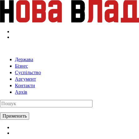
Перейти к основному содержанию
Держава
Бізнес
Суспільство
Аргумент
Контакти
Архів