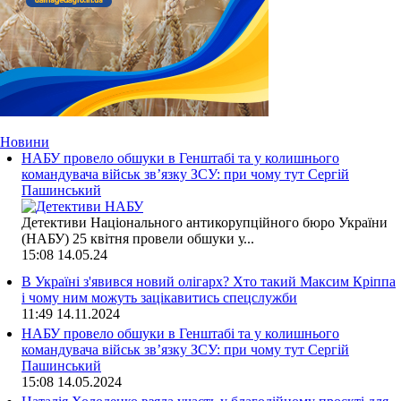
Новини
НАБУ провело обшуки в Генштабі та у колишнього
командувача військ зв’язку ЗСУ: при чому тут Сергій
Пашинський
Детективи Національного антикорупційного бюро України
(НАБУ) 25 квітня провели обшуки у...
15:08
14.05.24
В Україні з'явився новий олігарх? Хто такий Максим Кріппа
і чому ним можуть зацікавитись спецслужби
11:49
14.11.2024
НАБУ провело обшуки в Генштабі та у колишнього
командувача військ зв’язку ЗСУ: при чому тут Сергій
Пашинський
15:08
14.05.2024