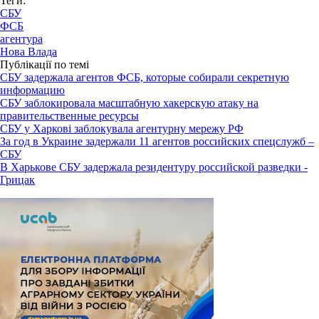
Теги:
СБУ
ФСБ
агентура
Нова Влада
Публікації по темі
СБУ задержала агентов ФСБ, которые собирали секретную
информацию
СБУ заблокировала масштабную хакерскую атаку на
правительственные ресурсы
СБУ у Харкові заблокувала агентурну мережу РФ
За год в Украине задержали 11 агентов российских спецслужб –
СБУ
В Харькове СБУ задержала резидентуру российской разведки -
Грицак