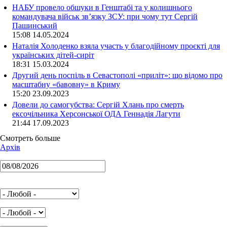
НАБУ провело обшуки в Генштабі та у колишнього
командувача військ зв’язку ЗСУ: при чому тут Сергій
Пашинський
15:08 14.05.2024
Наталія Холоденко взяла участь у благодійному проєкті для
українських дітей-сиріт
18:31 15.03.2024
Другий день поспіль в Севастополі «приліт»: що відомо про
масштабну «бавовну» в Криму
15:20 23.09.2023
Довели до самогубства: Сергій Хлань про смерть
ексочільника Херсонської ОДА Геннадія Лагути
21:44 17.09.2023
Смотреть больше
Архів