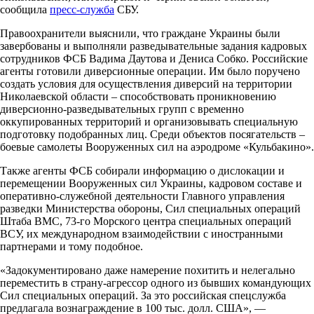
сообщила
пресс-служба
СБУ.
Правоохранители выяснили, что граждане Украины были
завербованы и выполняли разведывательные задания кадровых
сотрудников ФСБ Вадима Даутова и Дениса Собко. Российские
агенты готовили диверсионные операции. Им было поручено
создать условия для осуществления диверсий на территории
Николаевской области – способствовать проникновению
диверсионно-разведывательных групп с временно
оккупированных территорий и организовывать специальную
подготовку подобранных лиц. Среди объектов посягательств –
боевые самолеты Вооруженных сил на аэродроме «Кульбакино».
Также агенты ФСБ собирали информацию о дислокации и
перемещении Вооруженных сил Украины, кадровом составе и
оперативно-служебной деятельности Главного управления
разведки Министерства обороны, Сил специальных операций
Штаба ВМС, 73-го Морского центра специальных операций
ВСУ, их международном взаимодействии с иностранными
партнерами и тому подобное.
«Задокументировано даже намерение похитить и нелегально
переместить в страну-агрессор одного из бывших командующих
Сил специальных операций. За это российская спецслужба
предлагала вознаграждение в 100 тыс. долл. США», —