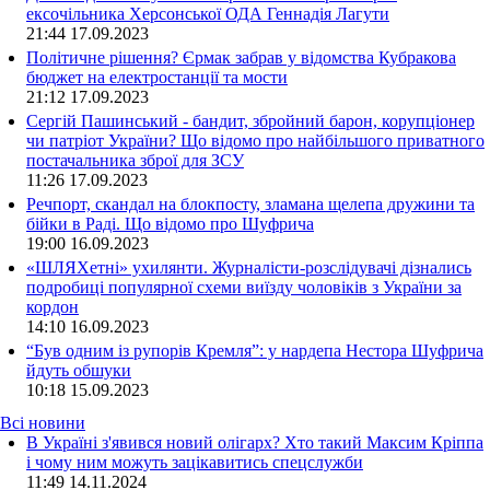
ексочільника Херсонської ОДА Геннадія Лагути
21:44
17.09.2023
Політичне рішення? Єрмак забрав у відомства Кубракова
бюджет на електростанції та мости
21:12
17.09.2023
Сергій Пашинський - бандит, збройний барон, корупціонер
чи патріот України? Що відомо про найбільшого приватного
постачальника зброї для ЗСУ
11:26
17.09.2023
Речпорт, скандал на блокпосту, зламана щелепа дружини та
бійки в Раді. Що відомо про Шуфрича
19:00
16.09.2023
«ШЛЯХетні» ухилянти. Журналісти-розслідувачі дізнались
подробиці популярної схеми виїзду чоловіків з України за
кордон
14:10
16.09.2023
“Був одним із рупорів Кремля”: у нардепа Нестора Шуфрича
йдуть обшуки
10:18
15.09.2023
Всі новини
В Україні з'явився новий олігарх? Хто такий Максим Кріппа
і чому ним можуть зацікавитись спецслужби
11:49 14.11.2024