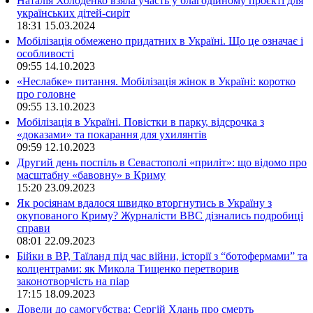
Наталія Холоденко взяла участь у благодійному проєкті для
українських дітей-сиріт
18:31
15.03.2024
Мобілізація обмежено придатних в Україні. Що це означає і
особливості
09:55
14.10.2023
«Неслабке» питання. Мобілізація жінок в Україні: коротко
про головне
09:55
13.10.2023
Мобілізація в Україні. Повістки в парку, відсрочка з
«доказами» та покарання для ухилянтів
09:59
12.10.2023
Другий день поспіль в Севастополі «приліт»: що відомо про
масштабну «бавовну» в Криму
15:20
23.09.2023
Як росіянам вдалося швидко вторгнутись в Україну з
окупованого Криму? Журналісти ВВС дізнались подробиці
справи
08:01
22.09.2023
Бійки в ВР, Таїланд під час війни, історії з “ботофермами” та
колцентрами: як Микола Тищенко перетворив
законотворчість на піар
17:15
18.09.2023
Довели до самогубства: Сергій Хлань про смерть