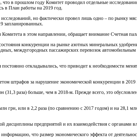
о, что в прошлом году Комитет проводил отдельные исследования
ь в План работы на 2019 год.
исследований, но фактически провел лишь одно – по рынку мяса
 19 запланированных.
ы Комитета в этом направлении, обращает внимание Счетная пал
 состояния конкуренции на рынке азотных минеральных удобрени
родных, междугородных пассажирских перевозок автомобильным 
ия постоянно откладывались, что приводит к необходимости мен
етом штрафов за нарушение экономической конкуренции в 2019 г
н (31,3 раза) больше, чем в 2018-м. Прежде всего, это обуслов
н грн, или в 2,2 раза (по сравнению с 2017 годом) и на 28,1 мл
ной дисциплины предприятий и их взаимодействия с органами в
формацию, что размер экономического эффекта от деятельности