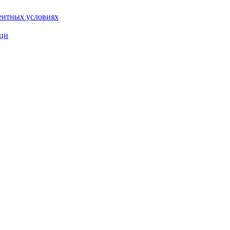
ентных условиях
ыци