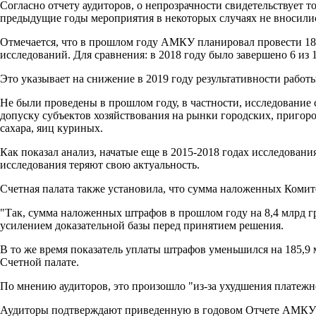
Согласно отчету аудиторов, о непрозрачности свидетельствует т
предыдущие годы мероприятия в некоторых случаях не вносилис
Отмечается, что в прошлом году АМКУ планировал провести 18 
исследований. Для сравнения: в 2018 году было завершено 6 из
Это указывает на снижение в 2019 году результативности работ
Не были проведены в прошлом году, в частности, исследование
допуску субъектов хозяйствования на рынки городских, приго
сахара, яиц куриных.
Как показал анализ, начатые еще в 2015-2018 годах исследован
исследования теряют свою актуальность.
Счетная палата также установила, что сумма наложенных Комит
"Так, сумма наложенных штрафов в прошлом году на 8,4 млрд гр
усилением доказательной базы перед принятием решения.
В то же время показатель уплаты штрафов уменьшился на 185,9 мл
Счетной палате.
По мнению аудиторов, это произошло "из-за ухудшения платеж
Аудиторы подтверждают приведенную в годовом Отчете АМКУ ин