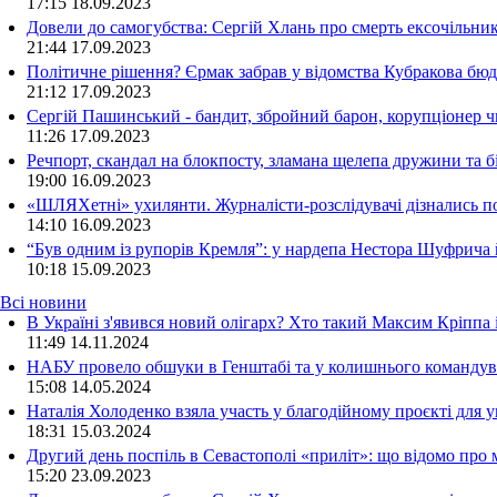
17:15
18.09.2023
Довели до самогубства: Сергій Хлань про смерть ексочільни
21:44
17.09.2023
Політичне рішення? Єрмак забрав у відомства Кубракова бюдж
21:12
17.09.2023
Сергій Пашинський - бандит, збройний барон, корупціонер ч
11:26
17.09.2023
Речпорт, скандал на блокпосту, зламана щелепа дружини та 
19:00
16.09.2023
«ШЛЯХетні» ухилянти. Журналісти-розслідувачі дізнались под
14:10
16.09.2023
“Був одним із рупорів Кремля”: у нардепа Нестора Шуфрича
10:18
15.09.2023
Всі новини
В Україні з'явився новий олігарх? Хто такий Максим Кріппа
11:49 14.11.2024
НАБУ провело обшуки в Генштабі та у колишнього командува
15:08 14.05.2024
Наталія Холоденко взяла участь у благодійному проєкті для у
18:31 15.03.2024
Другий день поспіль в Севастополі «приліт»: що відомо про
15:20 23.09.2023