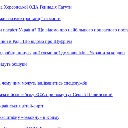
ка Херсонської ОДА Геннадія Лагути
ет на електростанції та мости
и патріот України? Що відомо про найбільшого приватного пост
бійки в Раді. Що відомо про Шуфрича
робиці популярної схеми виїзду чоловіків з України за кордон
 йдуть обшуки
 і чому ним можуть зацікавитись спецслужби
ча військ зв’язку ЗСУ: при чому тут Сергій Пашинський
країнських дітей-сиріт
 масштабну «бавовну» в Криму