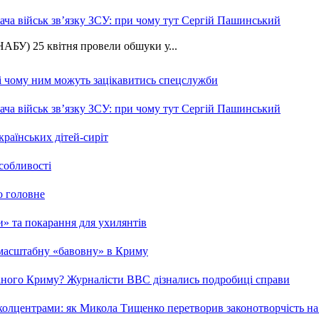
ча військ зв’язку ЗСУ: при чому тут Сергій Пашинський
АБУ) 25 квітня провели обшуки у...
 і чому ним можуть зацікавитись спецслужби
ча військ зв’язку ЗСУ: при чому тут Сергій Пашинський
країнських дітей-сиріт
особливості
о головне
ми» та покарання для ухилянтів
 масштабну «бавовну» в Криму
ваного Криму? Журналісти ВВС дізнались подробиці справи
та колцентрами: як Микола Тищенко перетворив законотворчість на