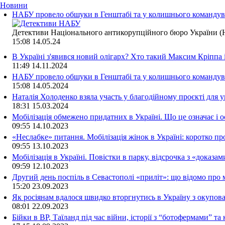
Новини
НАБУ провело обшуки в Генштабі та у колишнього командува
Детективи Національного антикорупційного бюро України (Н
15:08
14.05.24
В Україні з'явився новий олігарх? Хто такий Максим Кріппа
11:49
14.11.2024
НАБУ провело обшуки в Генштабі та у колишнього командува
15:08
14.05.2024
Наталія Холоденко взяла участь у благодійному проєкті для у
18:31
15.03.2024
Мобілізація обмежено придатних в Україні. Що це означає і 
09:55
14.10.2023
«Неслабке» питання. Мобілізація жінок в Україні: коротко пр
09:55
13.10.2023
Мобілізація в Україні. Повістки в парку, відсрочка з «доказа
09:59
12.10.2023
Другий день поспіль в Севастополі «приліт»: що відомо про
15:20
23.09.2023
Як росіянам вдалося швидко вторгнутись в Україну з окупо
08:01
22.09.2023
Бійки в ВР, Таїланд під час війни, історії з “ботофермами” 