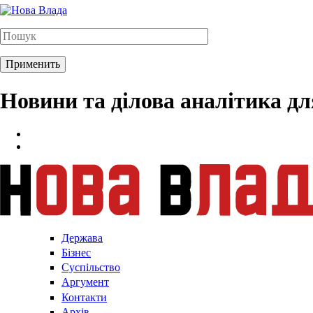
Новини та ділова аналітика д
Держава
Бізнес
Суспільство
Аргумент
Контакти
Архів