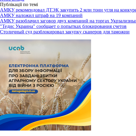
Публікації по темі
АМКУ рекомендовал ДТЭК закупить 2 млн тонн угля на конкур
АМКУ наложил штраф на 19 компаний
АМКУ разоблачил заговор двух компаний на торгах Укрзализн
"Тедис Украина" сообщает о попытках блокирования счетов
Столичный суд разблокировал закупку сканеров для таможни