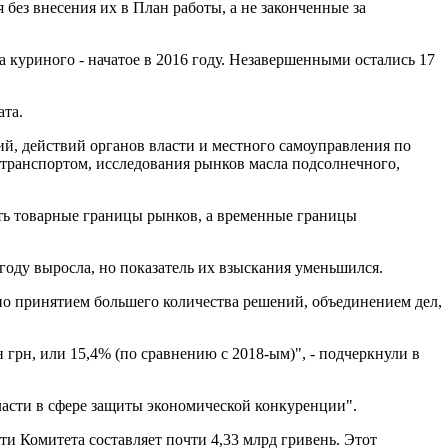
 без внесения их в План работы, а не законченные за
 куриного - начатое в 2016 году. Незавершенными остались 17
ата.
й, действий органов власти и местного самоуправления по
транспортом, исследования рынков масла подсолнечного,
ять товарные границы рынков, а временные границы
оду выросла, но показатель их взыскания уменьшился.
лено принятием большего количества решений, объединением дел,
н грн, или 15,4% (по сравнению с 2018-ым)", - подчеркнули в
ласти в сфере защиты экономической конкуренции".
 Комитета составляет почти 4,33 млрд гривень. Этот