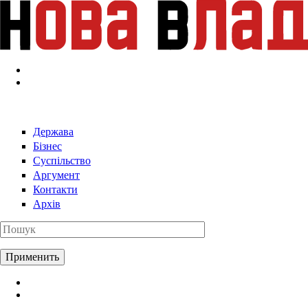
Перейти к основному содержанию
Держава
Бізнес
Суспільство
Аргумент
Контакти
Архів