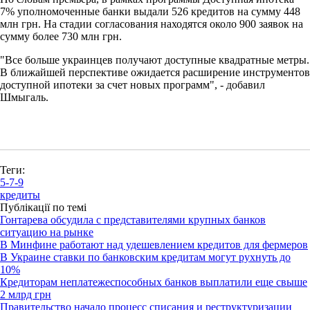
7% уполномоченные банки выдали 526 кредитов на сумму 448
млн грн. На стадии согласования находятся около 900 заявок на
сумму более 730 млн грн.
"Все больше украинцев получают доступные квадратные метры.
В ближайшей перспективе ожидается расширение инструментов
доступной ипотеки за счет новых программ", - добавил
Шмыгаль.
Теги:
5-7-9
кредиты
Публікації по темі
Гонтарева обсудила с представителями крупных банков
ситуацию на рынке
В Минфине работают над удешевлением кредитов для фермеров
В Украине ставки по банковским кредитам могут рухнуть до
10%
Кредиторам неплатежеспособных банков выплатили еще свыше
2 млрд грн
Правительство начало процесс списания и реструктуризации