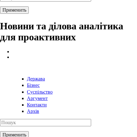
Новини та ділова аналітика
для проактивних
Держава
Бізнес
Суспільство
Аргумент
Контакти
Архів