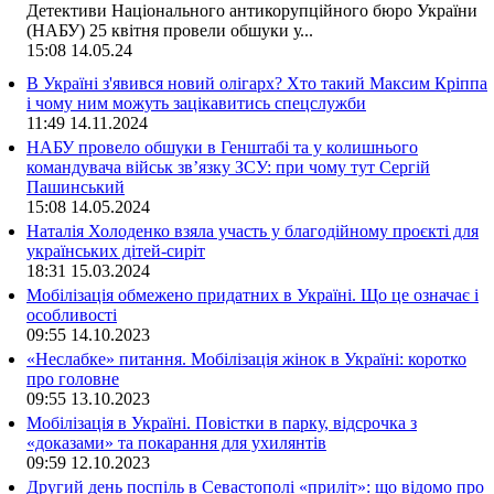
Детективи Національного антикорупційного бюро України
(НАБУ) 25 квітня провели обшуки у...
15:08
14.05.24
В Україні з'явився новий олігарх? Хто такий Максим Кріппа
і чому ним можуть зацікавитись спецслужби
11:49
14.11.2024
НАБУ провело обшуки в Генштабі та у колишнього
командувача військ зв’язку ЗСУ: при чому тут Сергій
Пашинський
15:08
14.05.2024
Наталія Холоденко взяла участь у благодійному проєкті для
українських дітей-сиріт
18:31
15.03.2024
Мобілізація обмежено придатних в Україні. Що це означає і
особливості
09:55
14.10.2023
«Неслабке» питання. Мобілізація жінок в Україні: коротко
про головне
09:55
13.10.2023
Мобілізація в Україні. Повістки в парку, відсрочка з
«доказами» та покарання для ухилянтів
09:59
12.10.2023
Другий день поспіль в Севастополі «приліт»: що відомо про