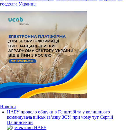
госдолга Украины
Новини
НАБУ провело обшуки в Генштабі та у колишнього
командувача військ зв’язку ЗСУ: при чому тут Сергій
Пашинський