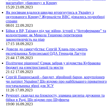
масштабну «бавовну» в Криму
15:20
23.09.2023
Як росіянам вдалося швидко вторгнутись в Україну з
окупованого Криму? Журналісти ВВС дізнались подробиці
справи
08:01
22.09.2023
Бійки в ВР, Таїланд під час війни, історії з “ботофермами” та
колцентрами: як Микола Тищенко перетворив
законотворчість на піар
17:15
18.09.2023
Довели до самогубства: Сергій Хлань про смерть
ексочільника Херсонської ОДА Геннадія Лагути
21:44
17.09.2023
Політичне рішення? Єрмак забрав у відомства Кубракова
бюджет на електростанції та мости
21:12
17.09.2023
Сергій Пашинський - бандит, збройний барон, корупціонер
чи патріот України? Що відомо про найбільшого приватного
постачальника зброї для ЗСУ
11:26
17.09.2023
Речпорт, скандал на блокпосту, зламана щелепа дружини та
бійки в Раді. Що відомо про Шуфрича
19:00
16.09.2023