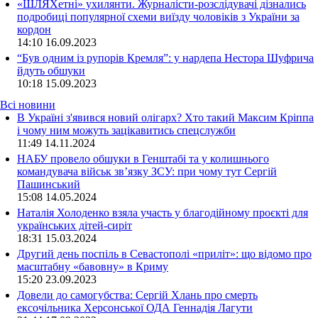
«ШЛЯХетні» ухилянти. Журналісти-розслідувачі дізнались
подробиці популярної схеми виїзду чоловіків з України за
кордон
14:10
16.09.2023
“Був одним із рупорів Кремля”: у нардепа Нестора Шуфрича
йдуть обшуки
10:18
15.09.2023
Всі новини
В Україні з'явився новий олігарх? Хто такий Максим Кріппа
і чому ним можуть зацікавитись спецслужби
11:49 14.11.2024
НАБУ провело обшуки в Генштабі та у колишнього
командувача військ зв’язку ЗСУ: при чому тут Сергій
Пашинський
15:08 14.05.2024
Наталія Холоденко взяла участь у благодійному проєкті для
українських дітей-сиріт
18:31 15.03.2024
Другий день поспіль в Севастополі «приліт»: що відомо про
масштабну «бавовну» в Криму
15:20 23.09.2023
Довели до самогубства: Сергій Хлань про смерть
ексочільника Херсонської ОДА Геннадія Лагути