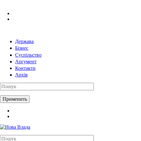
Перейти к основному содержанию
Держава
Бізнес
Суспільство
Аргумент
Контакти
Архів