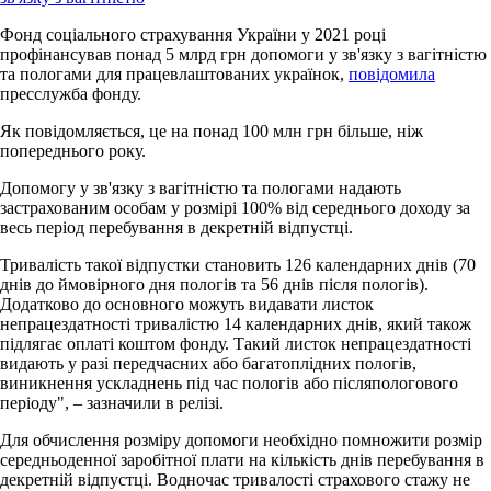
Фонд соціального страхування України у 2021 році
профінансував понад 5 млрд грн допомоги у зв'язку з вагітністю
та пологами для працевлаштованих українок,
повідомила
пресслужба фонду.
Як повідомляється, це на понад 100 млн грн більше, ніж
попереднього року.
Допомогу у зв'язку з вагітністю та пологами надають
застрахованим особам у розмірі 100% від середнього доходу за
весь період перебування в декретній відпустці.
Тривалість такої відпустки становить 126 календарних днів (70
днів до ймовірного дня пологів та 56 днів після пологів).
Додатково до основного можуть видавати листок
непрацездатності тривалістю 14 календарних днів, який також
підлягає оплаті коштом фонду. Такий листок непрацездатності
видають у разі передчасних або багатоплідних пологів,
виникнення ускладнень під час пологів або післяпологового
періоду", – зазначили в релізі.
Для обчислення розміру допомоги необхідно помножити розмір
середньоденної заробітної плати на кількість днів перебування в
декретній відпустці. Водночас тривалості страхового стажу не