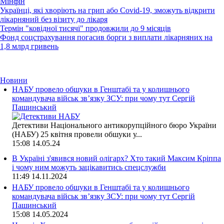
Мінфін
Українці, які хворіють на грип або Covid-19, зможуть відкрити
лікарняний без візиту до лікаря
Термін "ковідної тисячі" продовжили до 9 місяців
Фонд соцстрахування погасив борги з виплати лікарняних на
1,8 млрд гривень
Новини
НАБУ провело обшуки в Генштабі та у колишнього
командувача військ зв’язку ЗСУ: при чому тут Сергій
Пашинський
Детективи Національного антикорупційного бюро України
(НАБУ) 25 квітня провели обшуки у...
15:08
14.05.24
В Україні з'явився новий олігарх? Хто такий Максим Кріппа
і чому ним можуть зацікавитись спецслужби
11:49
14.11.2024
НАБУ провело обшуки в Генштабі та у колишнього
командувача військ зв’язку ЗСУ: при чому тут Сергій
Пашинський
15:08
14.05.2024