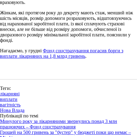
враховують.
Жінкам, які протягом року до декрету мають стаж, менший ніж
шість місяців, розмір допомоги розраховують, відштовхуючись
від нарахованої заробітної плати, із якої сплачують страхові
внески, але не більше від розміру допомоги, обчисленої із
дворазового розміру мінімальної заробітної плати, пояснили у
фонді.
Нагадаємо, у грудні
Фонд соцстрахування погасив борги з
виплати лікарняних на 1,8 млрд гривень
.
Теги:
лікарняні
виплати
вагітність
Нова Влада
Публікації по темі
Минулого року за лікарняними звернулись понад 3 млн
працюючих – Фонд соцстрахування
Грошей на 500 гривень за "бустер" у бюджеті поки що немає –