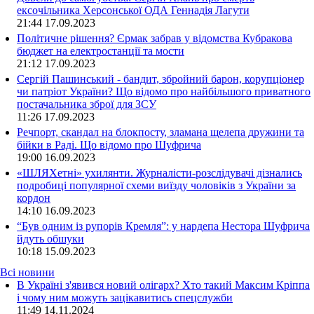
ексочільника Херсонської ОДА Геннадія Лагути
21:44
17.09.2023
Політичне рішення? Єрмак забрав у відомства Кубракова
бюджет на електростанції та мости
21:12
17.09.2023
Сергій Пашинський - бандит, збройний барон, корупціонер
чи патріот України? Що відомо про найбільшого приватного
постачальника зброї для ЗСУ
11:26
17.09.2023
Речпорт, скандал на блокпосту, зламана щелепа дружини та
бійки в Раді. Що відомо про Шуфрича
19:00
16.09.2023
«ШЛЯХетні» ухилянти. Журналісти-розслідувачі дізнались
подробиці популярної схеми виїзду чоловіків з України за
кордон
14:10
16.09.2023
“Був одним із рупорів Кремля”: у нардепа Нестора Шуфрича
йдуть обшуки
10:18
15.09.2023
Всі новини
В Україні з'явився новий олігарх? Хто такий Максим Кріппа
і чому ним можуть зацікавитись спецслужби
11:49 14.11.2024