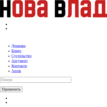
Перейти к основному содержанию
Держава
Бізнес
Суспільство
Аргумент
Контакти
Архів