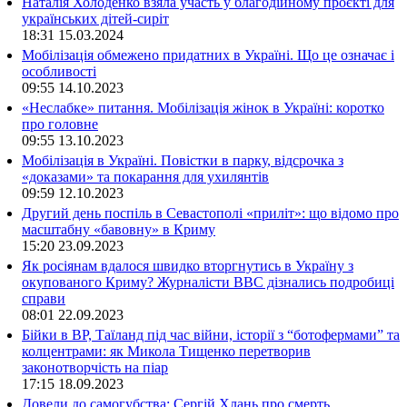
Наталія Холоденко взяла участь у благодійному проєкті для
українських дітей-сиріт
18:31
15.03.2024
Мобілізація обмежено придатних в Україні. Що це означає і
особливості
09:55
14.10.2023
«Неслабке» питання. Мобілізація жінок в Україні: коротко
про головне
09:55
13.10.2023
Мобілізація в Україні. Повістки в парку, відсрочка з
«доказами» та покарання для ухилянтів
09:59
12.10.2023
Другий день поспіль в Севастополі «приліт»: що відомо про
масштабну «бавовну» в Криму
15:20
23.09.2023
Як росіянам вдалося швидко вторгнутись в Україну з
окупованого Криму? Журналісти ВВС дізнались подробиці
справи
08:01
22.09.2023
Бійки в ВР, Таїланд під час війни, історії з “ботофермами” та
колцентрами: як Микола Тищенко перетворив
законотворчість на піар
17:15
18.09.2023
Довели до самогубства: Сергій Хлань про смерть