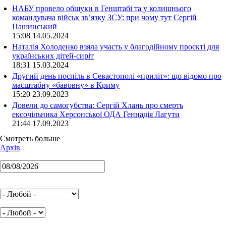
НАБУ провело обшуки в Генштабі та у колишнього
командувача військ зв’язку ЗСУ: при чому тут Сергій
Пашинський
15:08 14.05.2024
Наталія Холоденко взяла участь у благодійному проєкті для
українських дітей-сиріт
18:31 15.03.2024
Другий день поспіль в Севастополі «приліт»: що відомо про
масштабну «бавовну» в Криму
15:20 23.09.2023
Довели до самогубства: Сергій Хлань про смерть
ексочільника Херсонської ОДА Геннадія Лагути
21:44 17.09.2023
Смотреть больше
Архів