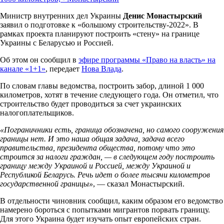
Министр внутренних дел Украины
Денис Монастырский
заявил о подготовке к «большому строительству-2022». В
рамках проекта планируют построить «стену» на границе
Украины с Беларусью и Россией.
Об этом он сообщил в
эфире программы «Право на власть» на
канале «1+1»
, передает
Нова Влада
.
По словам главы ведомства, построить забор, длиной 1 000
километров, хотят в течение следующего года. Он отметил, что
строительство будет проводиться за счет украинских
налогоплательщиков.
«Пограничники есть, граница обозначена, но самого сооружения
границы нет. И это наша общая задача, задача всего
правительства, президента общества, потому что это
строится за налоги граждан, — в следующем году построить
границу между Украиной и Россией, между Украиной и
Республикой Беларусь. Речь идет о более тысячи километров
государственной границы»
, — сказал Монастырский.
В отдельности чиновник сообщил, каким образом его ведомство
намерено бороться с попытками мигрантов порвать границу.
Для этого Украина будет изучать опыт европейских стран.