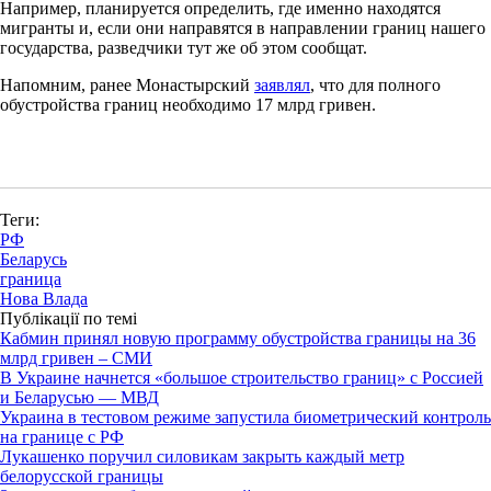
Например, планируется определить, где именно находятся
мигранты и, если они направятся в направлении границ нашего
государства, разведчики тут же об этом сообщат.
Напомним, ранее Монастырский
заявлял
, что для полного
обустройства границ необходимо 17 млрд гривен.
Теги:
РФ
Беларусь
граница
Нова Влада
Публікації по темі
Кабмин принял новую программу обустройства границы на 36
млрд гривен – СМИ
В Украине начнется «большое строительство границ» с Россией
и Беларусью — МВД
Украина в тестовом режиме запустила биометрический контроль
на границе с РФ
Лукашенко поручил силовикам закрыть каждый метр
белорусской границы