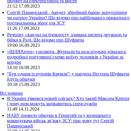
бюджет на електростанції та мости
21:12
17.09.2023
Сергій Пашинський - бандит, збройний барон, корупціонер
чи патріот України? Що відомо про найбільшого приватного
постачальника зброї для ЗСУ
11:26
17.09.2023
Речпорт, скандал на блокпосту, зламана щелепа дружини та
бійки в Раді. Що відомо про Шуфрича
19:00
16.09.2023
«ШЛЯХетні» ухилянти. Журналісти-розслідувачі дізнались
подробиці популярної схеми виїзду чоловіків з України за
кордон
14:10
16.09.2023
“Був одним із рупорів Кремля”: у нардепа Нестора Шуфрича
йдуть обшуки
10:18
15.09.2023
Всі новини
В Україні з'явився новий олігарх? Хто такий Максим Кріппа
і чому ним можуть зацікавитись спецслужби
11:49 14.11.2024
НАБУ провело обшуки в Генштабі та у колишнього
командувача військ зв’язку ЗСУ: при чому тут Сергій
Пашинський