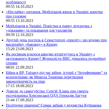
особливості
09:55
14.10.2023
«Неслабке» питання. Мобілізація жінок в Україні: коротко
про головне
09:55
13.10.2023
Мобілізація в Україні. Повістки в парку, відсрочка з
«доказами» та покарання для ухилянтів
09:59
12.10.2023
Другий день поспіль в Севастополі «приліт»: що відомо про
масштабну «бавовну» в Криму
15:20
23.09.2023
Як росіянам вдалося швидко вторгнутись в Україну з
окупованого Криму? Журналісти ВВС дізнались подробиці
справи
08:01
22.09.2023
Бійки в ВР, Таїланд під час війни, історії з “ботофермами” та
колцентрами: як Микола Тищенко перетворив
законотворчість на піар
17:15
18.09.2023
Довели до самогубства: Сергій Хлань про смерть
ексочільника Херсонської ОДА Геннадія Лагути
21:44
17.09.2023
Політичне рішення? Єрмак забрав у відомства Кубракова