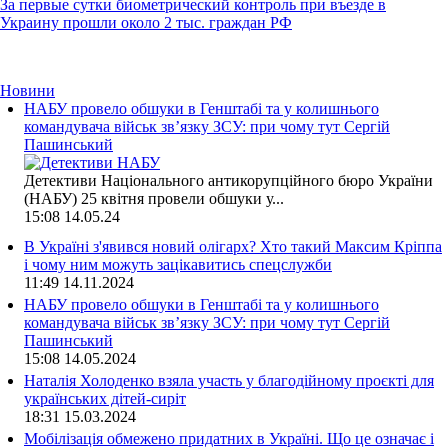
За первые сутки биометрический контроль при въезде в
Украину прошли около 2 тыс. граждан РФ
Новини
НАБУ провело обшуки в Генштабі та у колишнього
командувача військ зв’язку ЗСУ: при чому тут Сергій
Пашинський
Детективи Національного антикорупційного бюро України
(НАБУ) 25 квітня провели обшуки у...
15:08
14.05.24
В Україні з'явився новий олігарх? Хто такий Максим Кріппа
і чому ним можуть зацікавитись спецслужби
11:49
14.11.2024
НАБУ провело обшуки в Генштабі та у колишнього
командувача військ зв’язку ЗСУ: при чому тут Сергій
Пашинський
15:08
14.05.2024
Наталія Холоденко взяла участь у благодійному проєкті для
українських дітей-сиріт
18:31
15.03.2024
Мобілізація обмежено придатних в Україні. Що це означає і