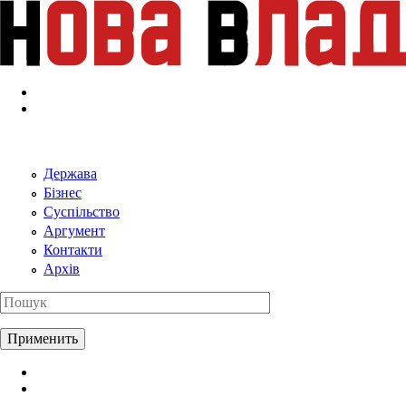
Перейти к основному содержанию
Держава
Бізнес
Суспільство
Аргумент
Контакти
Архів