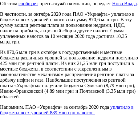
Об этом
сообщает
пресс-служба компании, передает
Нова Влада
.
В частности, за октябрь 2020 года ПАО «Укрнафта» уплатило в
бюджеты всех уровней налогов на сумму 870,6 млн грн. В эту
сумму вошли рентная плата за пользование недрами, НДС,
налог на прибыль, акцизный сбор и другие налоги. Сумма
уплаченных налогов за 10 месяцев 2020 года достигла 10,35
млрд грн.
Из 870,6 млн грн в октябре в государственный и местные
бюджеты различных уровней за пользование недрами поступило
425 млн грн рентной платы. Из них 21,25 млн грн поступили в
местные бюджеты, в соответствии с закрепленным в
законодательстве механизмом распределения рентной платы за
добычу нефти и газа. Наибольшие поступления из рентной
платы «Укрнафты» получили бюджеты Сумской (8,79 млн грн),
Ивано-Франковской (4,89 млн грн) и Полтавской (3,35 млн грн)
областей.
Напомним, ПАО «Укрнафта» за сентябрь 2020 года
уплатило в
бюджеты всех уровней 889 млн грн налогов.