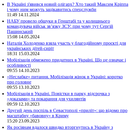
В Україні з'явився новий олігарх? Хто такий Максим Кріппа
і чому ним можуть зацікавитись спецслужби
11:49
14.11.2024
НАБУ провело обшуки в Генштабі та у колишнього
командувача військ зв’язку ЗСУ: при чому тут Сергій
Пашинський
15:08
14.05.2024
Наталія Холоденко взяла участь у благодійному проєкті для
українських дітей-сиріт
18:31
15.03.2024
Мобілізація обмежено придатних в Україні. Що це означає і
особливості
09:55
14.10.2023
«Неслабке» питання. Мобілізація жінок в Україні: коротко
про головне
09:55
13.10.2023
Мобілізація в Україні. Повістки в парку, відсрочка з
«доказами» та покарання для ухилянтів
09:59
12.10.2023
Другий день поспіль в Севастополі «приліт»: що відомо про
масштабну «бавовну» в Криму
15:20
23.09.2023
Як росіянам вдалося швидко вторгнутись в Україну з