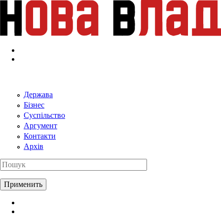
Перейти к основному содержанию
Держава
Бізнес
Суспільство
Аргумент
Контакти
Архів