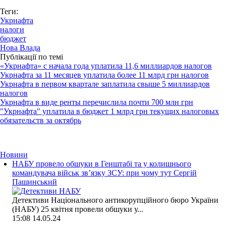
Теги:
Укрнафта
налоги
бюджет
Нова Влада
Публікації по темі
«Укрнафта» с начала года уплатила 11,6 миллиардов налогов
Укрнафта за 11 месяцев уплатила более 11 млрд грн налогов
Укрнафта в первом квартале заплатила свыше 5 миллиардов
налогов
Укрнафта в виде ренты перечислила почти 700 млн грн
"Укрнафта" уплатила в бюджет 1 млрд грн текущих налоговых
обязательств за октябрь
Новини
НАБУ провело обшуки в Генштабі та у колишнього
командувача військ зв’язку ЗСУ: при чому тут Сергій
Пашинський
Детективи Національного антикорупційного бюро України
(НАБУ) 25 квітня провели обшуки у...
15:08
14.05.24