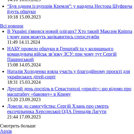
“Був одним із рупорів Кремля”: у нардепа Нестора Шуфрича
йдуть обшуки
10:18
15.09.2023
Всі новини
В Україні з'явився новий олігарх? Хто такий Максим Кріппа
і чому ним можуть зацікавитись спецслужби
11:49 14.11.2024
НАБУ провело обшуки в Генштабі та у колишнього
командувача військ зв’язку ЗСУ: при чому тут Сергій
Пашинський
15:08 14.05.2024
Наталія Холоденко взяла участь у благодійному проєкті для
українських дітей-сиріт
18:31 15.03.2024
Другий день поспіль в Севастополі «приліт»: що відомо про
масштабну «бавовну» в Криму
15:20 23.09.2023
Довели до самогубства: Сергій Хлань про смерть
ексочільника Херсонської ОДА Геннадія Лагути
21:44 17.09.2023
Смотреть больше
Архів