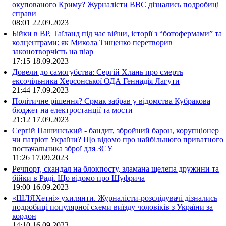
окупованого Криму? Журналісти ВВС дізнались подробиці
справи
08:01
22.09.2023
Бійки в ВР, Таїланд під час війни, історії з “ботофермами” та
колцентрами: як Микола Тищенко перетворив
законотворчість на піар
17:15
18.09.2023
Довели до самогубства: Сергій Хлань про смерть
ексочільника Херсонської ОДА Геннадія Лагути
21:44
17.09.2023
Політичне рішення? Єрмак забрав у відомства Кубракова
бюджет на електростанції та мости
21:12
17.09.2023
Сергій Пашинський - бандит, збройний барон, корупціонер
чи патріот України? Що відомо про найбільшого приватного
постачальника зброї для ЗСУ
11:26
17.09.2023
Речпорт, скандал на блокпосту, зламана щелепа дружини та
бійки в Раді. Що відомо про Шуфрича
19:00
16.09.2023
«ШЛЯХетні» ухилянти. Журналісти-розслідувачі дізнались
подробиці популярної схеми виїзду чоловіків з України за
кордон
14:10
16.09.2023