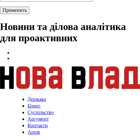
Новини та ділова аналітика
для проактивних
Держава
Бізнес
Суспільство
Аргумент
Контакти
Архів