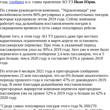
года,
сообщил
и.о. главы правления АО УЗ
Иван Юрик
.
По словам руководителя компании, "Укрзализныця" уже
возобновила почти 80% регулярных и дополнительных поездов,
которые курсировали летом 2019 года. Сейчас компания
работает над дальнейшим восстановлением поездов и
сокращением времени в пути самых популярных рейсов.
Кроме того, в этом году АО УЗ удалось даже при жестких
карантинных ограничениях в марте-апреле не остановить
пассажирские перевозки. При этом, в указанный период
пассажиропоток упал на 30% к 2019 году. Зато уже в июне было
перевезено в дальнем сообщении 2,4 млн пассажиров, что в 5
раз больше, чем в 2020 году и составляет 63% к уровню 2019
года.
По итогам 6 месяцев 2021 года в пригородном сообщении
перевезено 22 млн пассажиров, что на 6% больше аналогичного
периода прошлого года и составляет 47% от доковидного 2019
года. В июне благодаря дальнейшему восстановлению
пригородных маршрутов компания перевезла пригородных
пассажиров уже на уровне 52% к 2019 году и больше на 42% к
2020 году.
"Среди самых популярных поездов этого года № 269/270