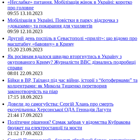
«Неслабке» питання. Мобілізація жінок в Україні: коротко
про головне
09:55
13.10.2023
Мобілізація в Україні. Повістки в парку, відсрочка з
«доказами» та покарання для ухилянтів
09:59
12.10.2023
Другий день поспіль в Севастополі «приліт»: що відомо про
масштабну «бавовну» в Криму
15:20
23.09.2023
Як росіянам вдалося швидко вторгнутись в Україну з
окупованого Криму? Журналісти ВВС дізнались подробиці
справи
08:01
22.09.2023
Бійки в ВР, Таїланд під час війни, історії з “ботофермами” та
колцентрами: як Микола Тищенко перетворив
законотворчість на піар
17:15
18.09.2023
Довели до самогубства: Сергій Хлань про смерть
ексочільника Херсонської ОДА Геннадія Лагути
21:44
17.09.2023
Політичне рішення? Єрмак забрав у відомства Кубракова
бюджет на електростанції та мости
21:12
17.09.2023