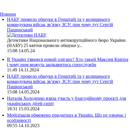
Новини
НАБУ провело обшуки в Генштабі та у колишнього
командувача військ зв’язку ЗСУ: при чому тут Сергій
Пашинський
Детективи Національного антикорупційного бюро України
(НАБУ) 25 квітня провели обшуки у...
15:08
14.05.24
В Україні з'явився новий олігарх? Хто такий Максим Кріппа
і чому ним можуть зацікавитись спецслужби
11:49
14.11.2024
НАБУ провело обшуки в Генштабі та у колишнього
командувача військ зв’язку ЗСУ: при чому тут Сергій
Пашинський
15:08
14.05.2024
Наталія Холоденко взяла участь у благодійному проєкті для
українських дітей-сиріт
18:31
15.03.2024
Мобілізація обмежено придатних в Україні. Що це означає і
особливості
09:55
14.10.2023