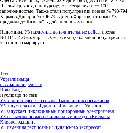
Одесса-Лисичанск, № 204/203 Чернигов-Одесса и № 185/186
Львов-Бердянск, они курсируют всегда почти со 100%
заполненностью. Также стали популярными поезда № 793/794
Харьков-Днепр и № 796/795 Днепр-Харьков, который УЗ
продлила до Лимана", - добавили в компании.
Напомним,
УЗ назначила дополнительные рейсы
поезда
№131/132 Житомир — Одесса, ввиду большой популярности
указанного маршрута.
Теги:
Укрзализныця
пассажироперевозки
Нова Влада
Публікації по темі
УЗ за лето перевезла свыше 9 миллионов пассажиров
УЗ запустила самый длинный маршрут в Украине
УЗ запускает инклюзивный пригородный электропоезд
УЗ назначила новый региональный поезд из Киева на
Кировоградщину
УЗ изменила расписание "Дунайского экспресса"