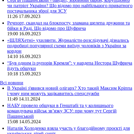
Сергій Пашинський - бандит, збройний барон, корупціонер
чи патріот України? Що відомо про найбільшого приватного
постачальника зброї для ЗСУ
11:26
17.09.2023
Речпорт, скандал на блокпосту, зламана щелепа дружини та
бійки в Раді. Що відомо про Шуфрича
19:00
16.09.2023
«ШЛЯХетні» ухилянти. Журналісти-розслідувачі дізнались
подробиці популярної схеми виїзду чоловіків з України за
кордон
14:10
16.09.2023
“Був одним із рупорів Кремля”: у нардепа Нестора Шуфрича
йдуть обшуки
10:18
15.09.2023
Всі новини
В Україні з'явився новий олігарх? Хто такий Максим Кріппа
і чому ним можуть зацікавитись спецслужби
11:49 14.11.2024
НАБУ провело обшуки в Генштабі та у колишнього
командувача військ зв’язку ЗСУ: при чому тут Сергій
Пашинський
15:08 14.05.2024
Наталія Холоденко взяла участь у благодійному проєкті для
українських дітей-сиріт