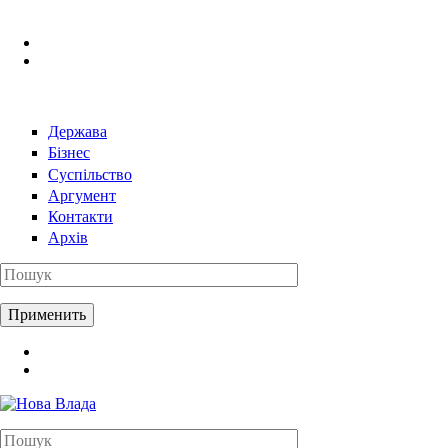
Перейти к основному содержанию
Держава
Бізнес
Суспільство
Аргумент
Контакти
Архів