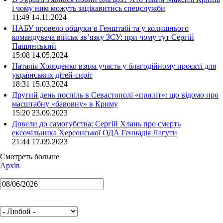
і чому ним можуть зацікавитись спецслужби
11:49 14.11.2024
НАБУ провело обшуки в Генштабі та у колишнього
командувача військ зв’язку ЗСУ: при чому тут Сергій
Пашинський
15:08 14.05.2024
Наталія Холоденко взяла участь у благодійному проєкті для
українських дітей-сиріт
18:31 15.03.2024
Другий день поспіль в Севастополі «приліт»: що відомо про
масштабну «бавовну» в Криму
15:20 23.09.2023
Довели до самогубства: Сергій Хлань про смерть
ексочільника Херсонської ОДА Геннадія Лагути
21:44 17.09.2023
Смотреть больше
Архів