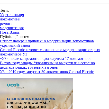
Теги:
Укрзализныця
локомотивы
ремонт
модернизация
Нова Влада
Публікації по темі
Египет намерен привлечь к модернизации локомотивов
украинский завод
General Electric готовит соглашение о модернизации старых
локомотивов УЗ
«УЗ» после капремонта недополучила 17 локомотивов
В этом году заводы Укрзализныци выпустили несколько
десятков редких грузовых вагонов
УЗ в 2019 году запустит 30 локомотивов General Electric