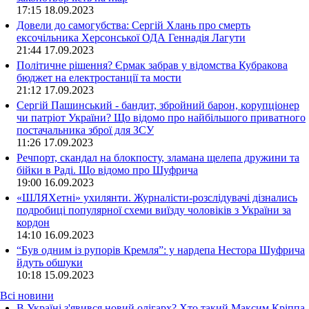
17:15
18.09.2023
Довели до самогубства: Сергій Хлань про смерть
ексочільника Херсонської ОДА Геннадія Лагути
21:44
17.09.2023
Політичне рішення? Єрмак забрав у відомства Кубракова
бюджет на електростанції та мости
21:12
17.09.2023
Сергій Пашинський - бандит, збройний барон, корупціонер
чи патріот України? Що відомо про найбільшого приватного
постачальника зброї для ЗСУ
11:26
17.09.2023
Речпорт, скандал на блокпосту, зламана щелепа дружини та
бійки в Раді. Що відомо про Шуфрича
19:00
16.09.2023
«ШЛЯХетні» ухилянти. Журналісти-розслідувачі дізнались
подробиці популярної схеми виїзду чоловіків з України за
кордон
14:10
16.09.2023
“Був одним із рупорів Кремля”: у нардепа Нестора Шуфрича
йдуть обшуки
10:18
15.09.2023
Всі новини
В Україні з'явився новий олігарх? Хто такий Максим Кріппа