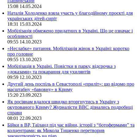
Пашинський
15:08
14.05.2024
Наталія Холоденко взяла участь у благодійному проєкті для
українських дітей-сиріт
18:31
15.03.2024
Мобілізація обмежено придатних в Україні. Що це означає і
особливості
09:55
14.10.2023
«Неслабке» питання. Мобілізація жінок в Україні: коротко
про головне
09:55
13.10.2023
Мобілізація в Україні. Повістки в парку, відсрочка з
«доказами» та покарання для ухилянтів
09:59
12.10.2023
Другий день поспіль в Севастополі «приліт»: що відомо про
масштабну «бавовну» в Криму
15:20
23.09.2023
Як росіянам вдалося швидко вторгнутись в Україну з
окупованого Криму? Журналісти ВВС дізнались подробиці
справи
08:01
22.09.2023
Бійки в ВР, Таїланд під час війни, історії з “ботофермами” та
колцентрами: як Микола Тищенко перетворив
законотворчість на піар