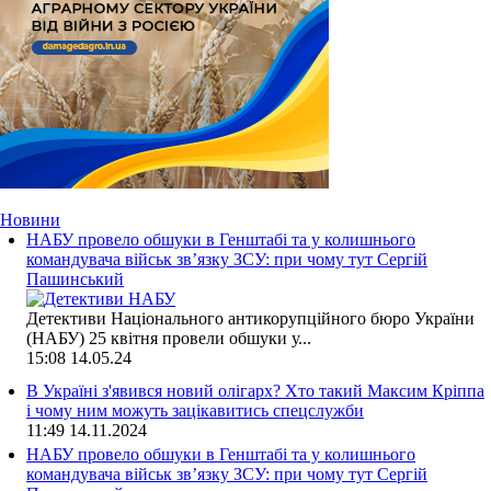
Новини
НАБУ провело обшуки в Генштабі та у колишнього
командувача військ зв’язку ЗСУ: при чому тут Сергій
Пашинський
Детективи Національного антикорупційного бюро України
(НАБУ) 25 квітня провели обшуки у...
15:08
14.05.24
В Україні з'явився новий олігарх? Хто такий Максим Кріппа
і чому ним можуть зацікавитись спецслужби
11:49
14.11.2024
НАБУ провело обшуки в Генштабі та у колишнього
командувача військ зв’язку ЗСУ: при чому тут Сергій