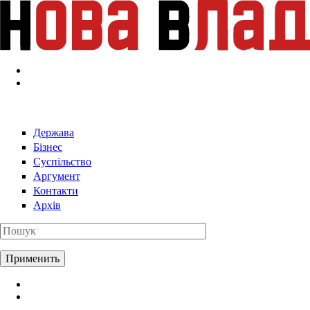
Перейти к основному содержанию
Держава
Бізнес
Суспільство
Аргумент
Контакти
Архів