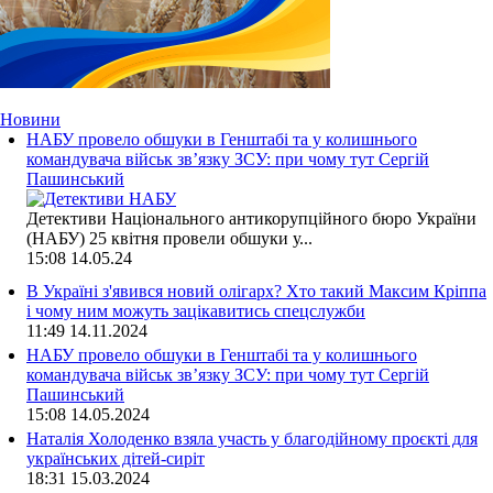
Новини
НАБУ провело обшуки в Генштабі та у колишнього
командувача військ зв’язку ЗСУ: при чому тут Сергій
Пашинський
Детективи Національного антикорупційного бюро України
(НАБУ) 25 квітня провели обшуки у...
15:08
14.05.24
В Україні з'явився новий олігарх? Хто такий Максим Кріппа
і чому ним можуть зацікавитись спецслужби
11:49
14.11.2024
НАБУ провело обшуки в Генштабі та у колишнього
командувача військ зв’язку ЗСУ: при чому тут Сергій
Пашинський
15:08
14.05.2024
Наталія Холоденко взяла участь у благодійному проєкті для
українських дітей-сиріт
18:31
15.03.2024