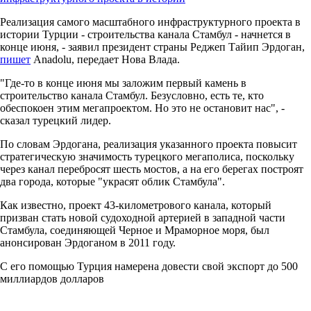
Реализация самого масштабного инфраструктурного проекта в
истории Турции - строительства канала Стамбул - начнется в
конце июня, - заявил президент страны Реджеп Тайип Эрдоган,
пишет
Anadolu, передает Нова Влада.
"Где-то в конце июня мы заложим первый камень в
строительство канала Стамбул. Безусловно, есть те, кто
обеспокоен этим мегапроектом. Но это не остановит нас", -
сказал турецкий лидер.
По словам Эрдогана, реализация указанного проекта повысит
стратегическую значимость турецкого мегаполиса, поскольку
через канал перебросят шесть мостов, а на его берегах построят
два города, которые "украсят облик Стамбула".
Как известно, проект 43-километрового канала, который
призван стать новой судоходной артерией в западной части
Стамбула, соединяющей Черное и Мраморное моря, был
анонсирован Эрдоганом в 2011 году.
С его помощью Турция намерена довести свой экспорт до 500
миллиардов долларов