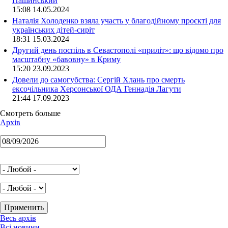
Пашинський
15:08 14.05.2024
Наталія Холоденко взяла участь у благодійному проєкті для
українських дітей-сиріт
18:31 15.03.2024
Другий день поспіль в Севастополі «приліт»: що відомо про
масштабну «бавовну» в Криму
15:20 23.09.2023
Довели до самогубства: Сергій Хлань про смерть
ексочільника Херсонської ОДА Геннадія Лагути
21:44 17.09.2023
Смотреть больше
Архів
Весь архів
Всі новини