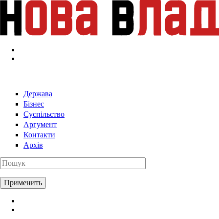
Перейти к основному содержанию
Держава
Бізнес
Суспільство
Аргумент
Контакти
Архів