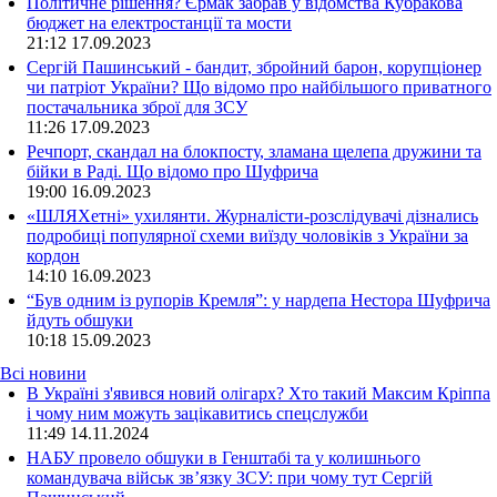
Політичне рішення? Єрмак забрав у відомства Кубракова
бюджет на електростанції та мости
21:12
17.09.2023
Сергій Пашинський - бандит, збройний барон, корупціонер
чи патріот України? Що відомо про найбільшого приватного
постачальника зброї для ЗСУ
11:26
17.09.2023
Речпорт, скандал на блокпосту, зламана щелепа дружини та
бійки в Раді. Що відомо про Шуфрича
19:00
16.09.2023
«ШЛЯХетні» ухилянти. Журналісти-розслідувачі дізнались
подробиці популярної схеми виїзду чоловіків з України за
кордон
14:10
16.09.2023
“Був одним із рупорів Кремля”: у нардепа Нестора Шуфрича
йдуть обшуки
10:18
15.09.2023
Всі новини
В Україні з'явився новий олігарх? Хто такий Максим Кріппа
і чому ним можуть зацікавитись спецслужби
11:49 14.11.2024
НАБУ провело обшуки в Генштабі та у колишнього
командувача військ зв’язку ЗСУ: при чому тут Сергій