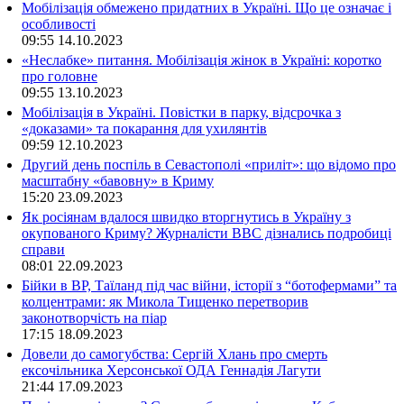
Мобілізація обмежено придатних в Україні. Що це означає і
особливості
09:55
14.10.2023
«Неслабке» питання. Мобілізація жінок в Україні: коротко
про головне
09:55
13.10.2023
Мобілізація в Україні. Повістки в парку, відсрочка з
«доказами» та покарання для ухилянтів
09:59
12.10.2023
Другий день поспіль в Севастополі «приліт»: що відомо про
масштабну «бавовну» в Криму
15:20
23.09.2023
Як росіянам вдалося швидко вторгнутись в Україну з
окупованого Криму? Журналісти ВВС дізнались подробиці
справи
08:01
22.09.2023
Бійки в ВР, Таїланд під час війни, історії з “ботофермами” та
колцентрами: як Микола Тищенко перетворив
законотворчість на піар
17:15
18.09.2023
Довели до самогубства: Сергій Хлань про смерть
ексочільника Херсонської ОДА Геннадія Лагути
21:44
17.09.2023