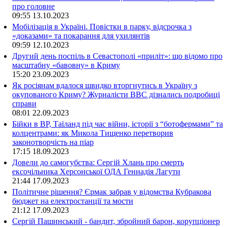
про головне
09:55
13.10.2023
Мобілізація в Україні. Повістки в парку, відсрочка з
«доказами» та покарання для ухилянтів
09:59
12.10.2023
Другий день поспіль в Севастополі «приліт»: що відомо про
масштабну «бавовну» в Криму
15:20
23.09.2023
Як росіянам вдалося швидко вторгнутись в Україну з
окупованого Криму? Журналісти ВВС дізнались подробиці
справи
08:01
22.09.2023
Бійки в ВР, Таїланд під час війни, історії з “ботофермами” та
колцентрами: як Микола Тищенко перетворив
законотворчість на піар
17:15
18.09.2023
Довели до самогубства: Сергій Хлань про смерть
ексочільника Херсонської ОДА Геннадія Лагути
21:44
17.09.2023
Політичне рішення? Єрмак забрав у відомства Кубракова
бюджет на електростанції та мости
21:12
17.09.2023
Сергій Пашинський - бандит, збройний барон, корупціонер