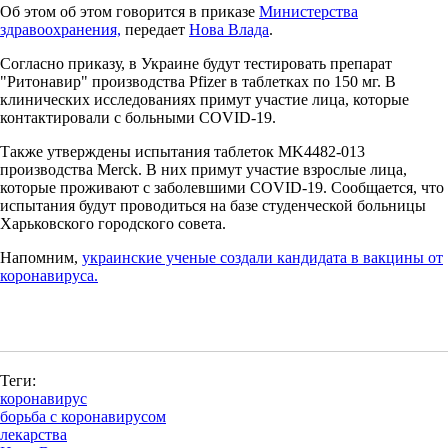
Об этом об этом говорится в приказе
Министерства
здравоохранения,
передает
Нова Влада
.
Согласно приказу, в Украине будут тестировать препарат
"Ритонавир" производства Pfizer в таблетках по 150 мг. В
клинических исследованиях примут участие лица, которые
контактировали с больными COVID-19.
Также утверждены испытания таблеток MK4482-013
производства Merck. В них примут участие взрослые лица,
которые проживают с заболевшими COVID-19. Сообщается, что
испытания будут проводиться на базе студенческой больницы
Харьковского городского совета.
Напомним,
украинские ученые создали кандидата в вакцины от
коронавируса.
Теги:
коронавирус
борьба с коронавирусом
лекарства