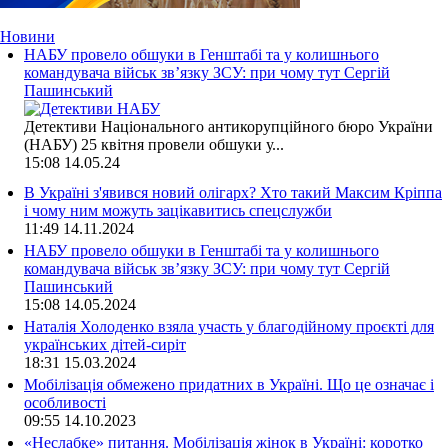
Новини
НАБУ провело обшуки в Генштабі та у колишнього
командувача військ зв’язку ЗСУ: при чому тут Сергій
Пашинський
Детективи Національного антикорупційного бюро України
(НАБУ) 25 квітня провели обшуки у...
15:08
14.05.24
В Україні з'явився новий олігарх? Хто такий Максим Кріппа
і чому ним можуть зацікавитись спецслужби
11:49
14.11.2024
НАБУ провело обшуки в Генштабі та у колишнього
командувача військ зв’язку ЗСУ: при чому тут Сергій
Пашинський
15:08
14.05.2024
Наталія Холоденко взяла участь у благодійному проєкті для
українських дітей-сиріт
18:31
15.03.2024
Мобілізація обмежено придатних в Україні. Що це означає і
особливості
09:55
14.10.2023
«Неслабке» питання. Мобілізація жінок в Україні: коротко