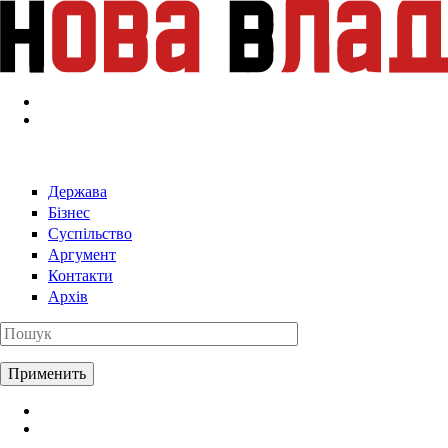
Перейти к основному содержанию
Держава
Бізнес
Суспільство
Аргумент
Контакти
Архів