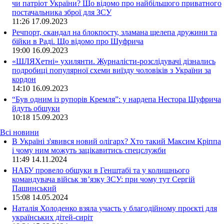
чи патріот України? Що відомо про найбільшого приватного
постачальника зброї для ЗСУ
11:26
17.09.2023
Речпорт, скандал на блокпосту, зламана щелепа дружини та
бійки в Раді. Що відомо про Шуфрича
19:00
16.09.2023
«ШЛЯХетні» ухилянти. Журналісти-розслідувачі дізнались
подробиці популярної схеми виїзду чоловіків з України за
кордон
14:10
16.09.2023
“Був одним із рупорів Кремля”: у нардепа Нестора Шуфрича
йдуть обшуки
10:18
15.09.2023
Всі новини
В Україні з'явився новий олігарх? Хто такий Максим Кріппа
і чому ним можуть зацікавитись спецслужби
11:49 14.11.2024
НАБУ провело обшуки в Генштабі та у колишнього
командувача військ зв’язку ЗСУ: при чому тут Сергій
Пашинський
15:08 14.05.2024
Наталія Холоденко взяла участь у благодійному проєкті для
українських дітей-сиріт