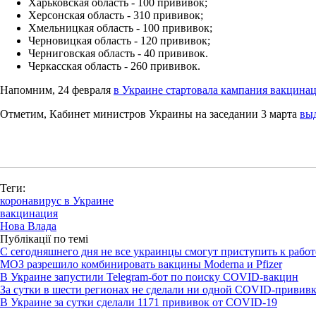
Харьковская область - 100 прививок;
Херсонская область - 310 прививок;
Хмельницкая область - 100 прививок;
Черновицкая область - 120 прививок;
Черниговская область - 40 прививок.
Черкасская область - 260 прививок.
Напомним, 24 февраля
в Украине стартовала кампания вакцинац
Отметим, Кабинет министров Украины на заседании 3 марта
выд
Теги:
коронавирус в Украине
вакцинация
Нова Влада
Публікації по темі
С сегодняшнего дня не все украинцы смогут приступить к работ
МОЗ разрешило комбинировать вакцины Moderna и Pfizer
В Украине запустили Telegram-бот по поиску COVID-вакцин
За сутки в шести регионах не сделали ни одной COVID-прививк
В Украине за сутки сделали 1171 прививок от COVID-19