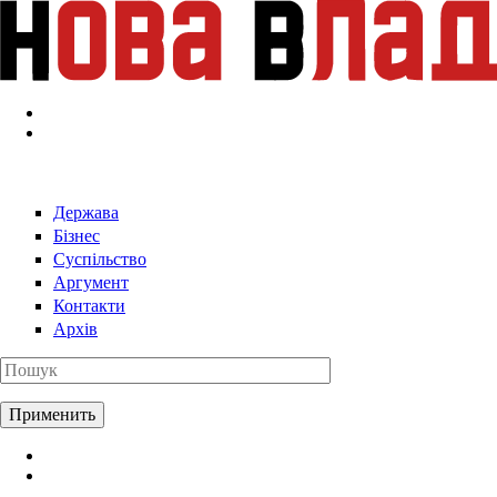
Перейти к основному содержанию
Держава
Бізнес
Суспільство
Аргумент
Контакти
Архів