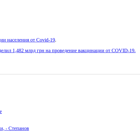
ии населения от Covid-19
.
елил 1,482 млрд грн на проведение вакцинации от COVID-19.
е
и, - Степанов