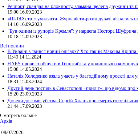
Речпорт, скандал на блокпосту, зламана щелепа дружини та 
19:00
16.09.2023
«ШЛЯХетні» ухилянти. Журналісти-розслідувачі дізнались под
14:10
16.09.2023
“Був одним із рупорів Кремля”: у нардепа Нестора Шуфрича
10:18
15.09.2023
Всі новини
В Україні з'явився новий олігарх? Хто такий Максим Кріппа
11:49 14.11.2024
НАБУ провело обшуки в Генштабі та у колишнього командува
15:08 14.05.2024
Наталія Холоденко взяла участь у благодійному проєкті для у
18:31 15.03.2024
Другий день поспіль в Севастополі «приліт»: що відомо про
15:20 23.09.2023
Довели до самогубства: Сергій Хлань про смерть ексочільни
21:44 17.09.2023
Смотреть больше
Архів