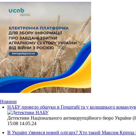
Новини
НАБУ провело обшуки в Генштабі та у колишнього командува
Детективи Національного антикорупційного бюро України (Н
15:08
14.05.24
В Україні з'явився новий олігарх? Хто такий Максим Кріппа