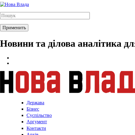
Новини та ділова аналітика д
Держава
Бізнес
Суспільство
Аргумент
Контакти
Архів