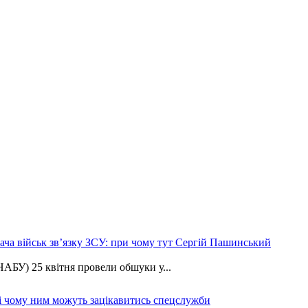
ча військ зв’язку ЗСУ: при чому тут Сергій Пашинський
АБУ) 25 квітня провели обшуки у...
 і чому ним можуть зацікавитись спецслужби