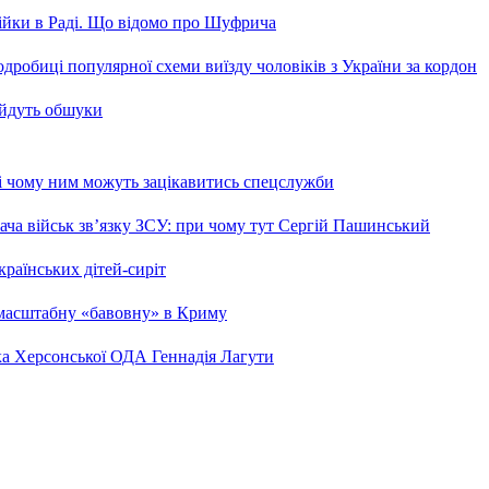
бійки в Раді. Що відомо про Шуфрича
робиці популярної схеми виїзду чоловіків з України за кордон
 йдуть обшуки
 і чому ним можуть зацікавитись спецслужби
ча військ зв’язку ЗСУ: при чому тут Сергій Пашинський
країнських дітей-сиріт
 масштабну «бавовну» в Криму
ка Херсонської ОДА Геннадія Лагути