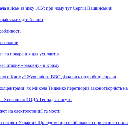
ча військ зв’язку ЗСУ: при чому тут Сергій Пашинський
країнських дітей-сиріт
особливості
о головне
ми» та покарання для ухилянтів
 масштабну «бавовну» в Криму
ваного Криму? Журналісти ВВС дізнались подробиці справи
та колцентрами: як Микола Тищенко перетворив законотворчість на
ка Херсонської ОДА Геннадія Лагути
ет на електростанції та мости
и патріот України? Що відомо про найбільшого приватного пост