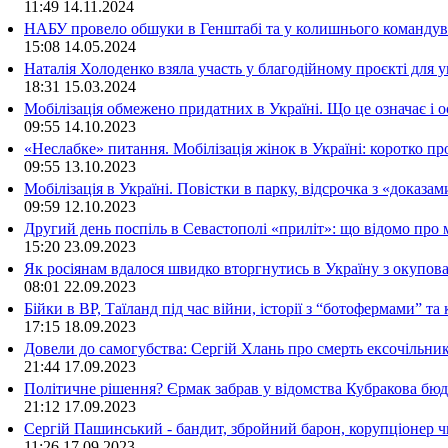
11:49
14.11.2024
НАБУ провело обшуки в Генштабі та у колишнього командува
15:08
14.05.2024
Наталія Холоденко взяла участь у благодійному проєкті для у
18:31
15.03.2024
Мобілізація обмежено придатних в Україні. Що це означає і 
09:55
14.10.2023
«Неслабке» питання. Мобілізація жінок в Україні: коротко пр
09:55
13.10.2023
Мобілізація в Україні. Повістки в парку, відсрочка з «доказа
09:59
12.10.2023
Другий день поспіль в Севастополі «приліт»: що відомо про
15:20
23.09.2023
Як росіянам вдалося швидко вторгнутись в Україну з окупо
08:01
22.09.2023
Бійки в ВР, Таїланд під час війни, історії з “ботофермами” 
17:15
18.09.2023
Довели до самогубства: Сергій Хлань про смерть ексочільни
21:44
17.09.2023
Політичне рішення? Єрмак забрав у відомства Кубракова бюдж
21:12
17.09.2023
Сергій Пашинський - бандит, збройний барон, корупціонер ч
11:26
17.09.2023