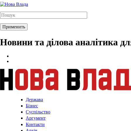
Новини та ділова аналітика д
Держава
Бізнес
Суспільство
Аргумент
Контакти
Архів