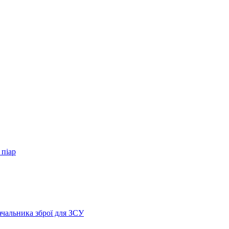
 піар
ачальника зброї для ЗСУ