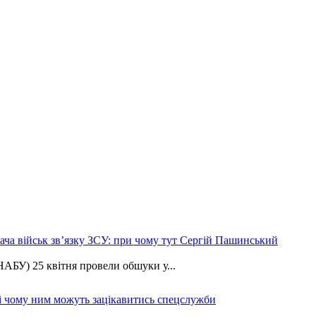
ча військ зв’язку ЗСУ: при чому тут Сергій Пашинський
АБУ) 25 квітня провели обшуки у...
 і чому ним можуть зацікавитись спецслужби