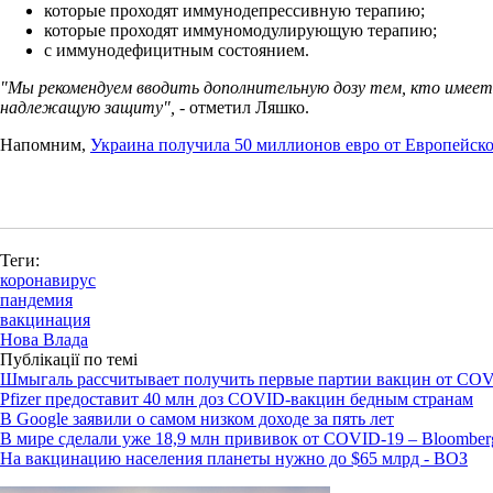
которые проходят иммунодепрессивную терапию;
которые проходят иммуномодулирующую терапию;
с иммунодефицитным состоянием.
"Мы рекомендуем вводить дополнительную дозу тем, кто имеет 
надлежащую защиту",
- отметил Ляшко.
Напомним,
Украина получила 50 миллионов евро от Европейско
Теги:
коронавирус
пандемия
вакцинация
Нова Влада
Публікації по темі
Шмыгаль рассчитывает получить первые партии вакцин от COV
Pfizer предоставит 40 млн доз COVID-вакцин бедным странам
В Google заявили о самом низком доходе за пять лет
В мире сделали уже 18,9 млн прививок от COVID-19 – Bloomber
На вакцинацию населения планеты нужно до $65 млрд - ВОЗ