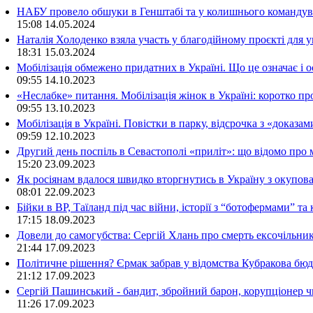
НАБУ провело обшуки в Генштабі та у колишнього командува
15:08
14.05.2024
Наталія Холоденко взяла участь у благодійному проєкті для у
18:31
15.03.2024
Мобілізація обмежено придатних в Україні. Що це означає і 
09:55
14.10.2023
«Неслабке» питання. Мобілізація жінок в Україні: коротко пр
09:55
13.10.2023
Мобілізація в Україні. Повістки в парку, відсрочка з «доказа
09:59
12.10.2023
Другий день поспіль в Севастополі «приліт»: що відомо про
15:20
23.09.2023
Як росіянам вдалося швидко вторгнутись в Україну з окупо
08:01
22.09.2023
Бійки в ВР, Таїланд під час війни, історії з “ботофермами” 
17:15
18.09.2023
Довели до самогубства: Сергій Хлань про смерть ексочільни
21:44
17.09.2023
Політичне рішення? Єрмак забрав у відомства Кубракова бюдж
21:12
17.09.2023
Сергій Пашинський - бандит, збройний барон, корупціонер ч
11:26
17.09.2023