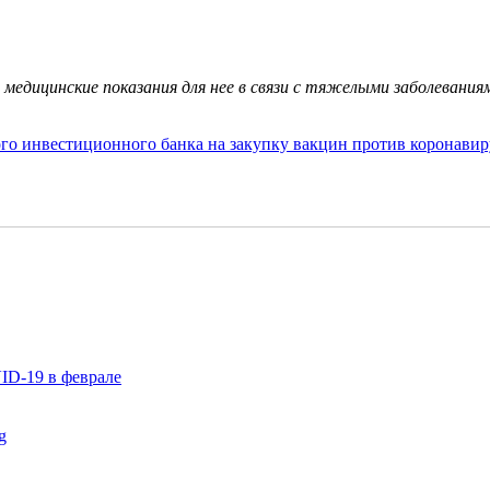
медицинские показания для нее в связи с тяжелыми заболевания
го инвестиционного банка на закупку вакцин против коронавир
ID-19 в феврале
g