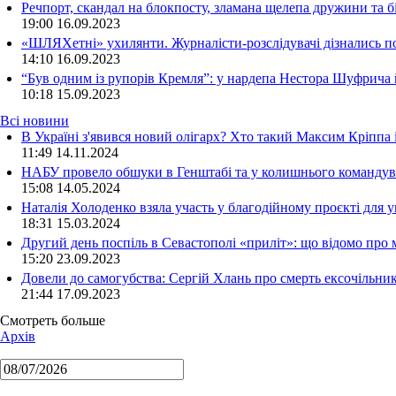
Речпорт, скандал на блокпосту, зламана щелепа дружини та 
19:00
16.09.2023
«ШЛЯХетні» ухилянти. Журналісти-розслідувачі дізнались под
14:10
16.09.2023
“Був одним із рупорів Кремля”: у нардепа Нестора Шуфрича
10:18
15.09.2023
Всі новини
В Україні з'явився новий олігарх? Хто такий Максим Кріппа
11:49 14.11.2024
НАБУ провело обшуки в Генштабі та у колишнього командува
15:08 14.05.2024
Наталія Холоденко взяла участь у благодійному проєкті для у
18:31 15.03.2024
Другий день поспіль в Севастополі «приліт»: що відомо про
15:20 23.09.2023
Довели до самогубства: Сергій Хлань про смерть ексочільни
21:44 17.09.2023
Смотреть больше
Архів