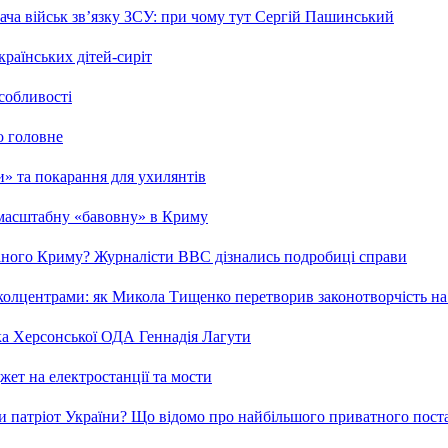
ча військ зв’язку ЗСУ: при чому тут Сергій Пашинський
країнських дітей-сиріт
особливості
о головне
ми» та покарання для ухилянтів
 масштабну «бавовну» в Криму
ваного Криму? Журналісти ВВС дізнались подробиці справи
та колцентрами: як Микола Тищенко перетворив законотворчість на
ка Херсонської ОДА Геннадія Лагути
ет на електростанції та мости
и патріот України? Що відомо про найбільшого приватного пост