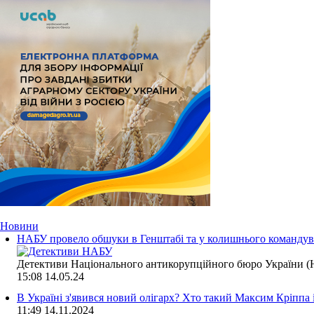
Новини
НАБУ провело обшуки в Генштабі та у колишнього командува
Детективи Національного антикорупційного бюро України (Н
15:08
14.05.24
В Україні з'явився новий олігарх? Хто такий Максим Кріппа
11:49
14.11.2024