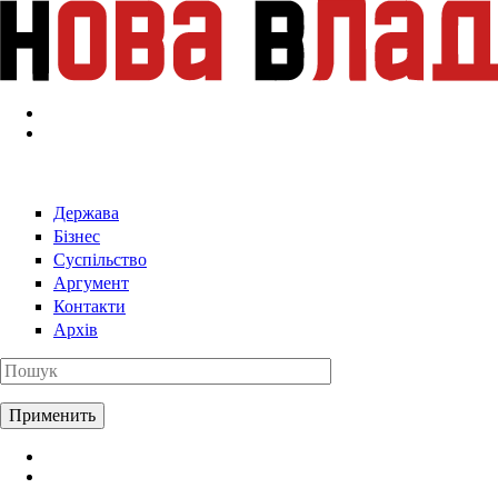
Перейти к основному содержанию
Держава
Бізнес
Суспільство
Аргумент
Контакти
Архів