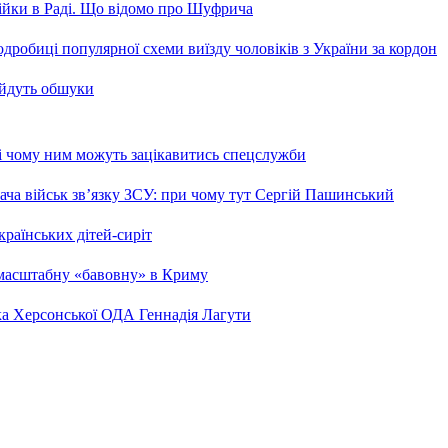
бійки в Раді. Що відомо про Шуфрича
робиці популярної схеми виїзду чоловіків з України за кордон
 йдуть обшуки
 і чому ним можуть зацікавитись спецслужби
ча військ зв’язку ЗСУ: при чому тут Сергій Пашинський
країнських дітей-сиріт
 масштабну «бавовну» в Криму
ка Херсонської ОДА Геннадія Лагути